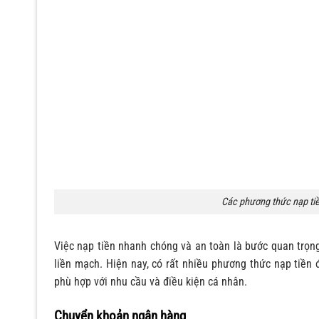
Các phương thức nạp tiề
Việc nạp tiền nhanh chóng và an toàn là bước quan trọng
liền mạch. Hiện nay, có rất nhiều phương thức nạp tiền
phù hợp với nhu cầu và điều kiện cá nhân.
Chuyển khoản ngân hàng