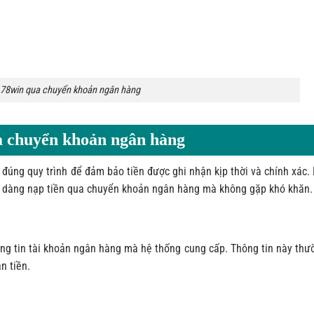
 78win qua chuyển khoản ngân hàng
a chuyển khoản ngân hàng
đúng quy trình để đảm bảo tiền được ghi nhận kịp thời và chính xác. 
dễ dàng nạp tiền qua chuyển khoản ngân hàng mà không gặp khó khăn.
hông tin tài khoản ngân hàng mà hệ thống cung cấp. Thông tin này th
n tiền.