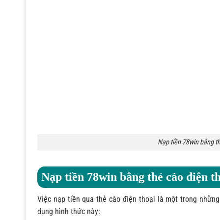
Nạp tiền 78win bằng t
Nạp tiền 78win bằng thẻ cào điện t
Việc nạp tiền qua thẻ cào điện thoại là một trong những
dụng hình thức này: