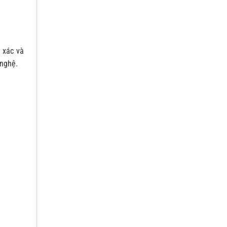
 xác và
 nghệ.