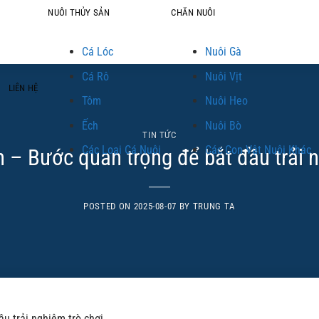
NUÔI THỦY SẢN
CHĂN NUÔI
Cá Lóc
Nuôi Gà
Cá Rô
Nuôi Vịt
LIÊN HỆ
Tôm
Nuôi Heo
Ếch
Nuôi Bò
TIN TỨC
Các Loại Cá Nuôi
Các Con Vật Nuôi Khác
 – Bước quan trọng để bắt đầu trải 
POSTED ON
2025-08-07
BY
TRUNG TA
u trải nghiệm trò chơi