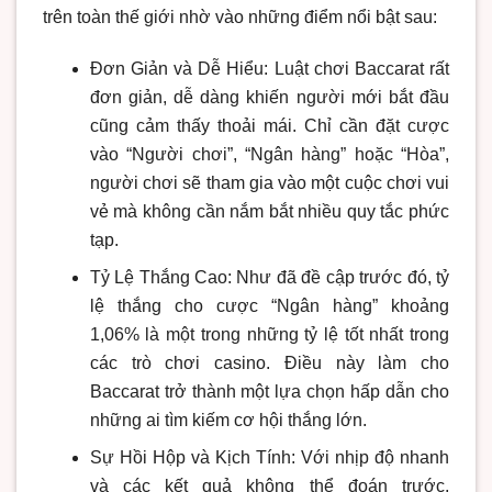
trên toàn thế giới nhờ vào những điểm nổi bật sau:
Đơn Giản và Dễ Hiểu
: Luật chơi Baccarat rất
đơn giản, dễ dàng khiến người mới bắt đầu
cũng cảm thấy thoải mái. Chỉ cần đặt cược
vào “Người chơi”, “Ngân hàng” hoặc “Hòa”,
người chơi sẽ tham gia vào một cuộc chơi vui
vẻ mà không cần nắm bắt nhiều quy tắc phức
tạp.
Tỷ Lệ Thắng Cao
: Như đã đề cập trước đó, tỷ
lệ thắng cho cược “Ngân hàng” khoảng
1,06% là một trong những tỷ lệ tốt nhất trong
các trò chơi casino. Điều này làm cho
Baccarat trở thành một lựa chọn hấp dẫn cho
những ai tìm kiếm cơ hội thắng lớn.
Sự Hồi Hộp và Kịch Tính
: Với nhịp độ nhanh
và các kết quả không thể đoán trước,