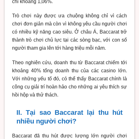
chỉ khoảng 1,06%.
Trò chơi này được ưa chuộng không chỉ vì cách
chơi đơn giản mà còn vì không yêu cầu người chơi
có nhiều kỹ năng cao siêu. Ở châu Á, Baccarat trở
thành trò chơi chủ lực tại các sòng bạc, với con số
người tham gia lên tới hàng triệu mỗi năm.
Theo nghiên cứu, doanh thu từ Baccarat chiếm tới
khoảng 40% tổng doanh thu của các casino lớn.
Với những yếu tố đó, có thể thấy Baccarat chính là
công cụ giải trí hoàn hảo cho những ai yêu thích sự
hồi hộp và thử thách.
II. Tại sao Baccarat lại thu hút
nhiều người chơi?
Baccarat đã thu hút được lượng lớn người chơi