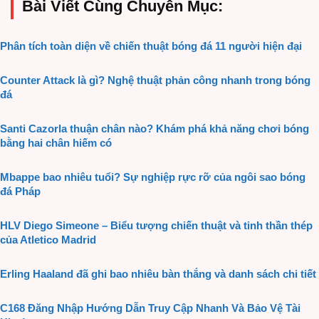
Bài Viết Cùng Chuyên Mục:
Phân tích toàn diện về chiến thuật bóng đá 11 người hiện đại
Counter Attack là gì? Nghệ thuật phản công nhanh trong bóng
đá
Santi Cazorla thuận chân nào? Khám phá khả năng chơi bóng
bằng hai chân hiếm có
Mbappe bao nhiêu tuổi? Sự nghiệp rực rỡ của ngôi sao bóng
đá Pháp
HLV Diego Simeone – Biểu tượng chiến thuật và tinh thần thép
của Atletico Madrid
Erling Haaland đã ghi bao nhiêu bàn thắng và danh sách chi tiết
C168 Đăng Nhập Hướng Dẫn Truy Cập Nhanh Và Bảo Vệ Tài