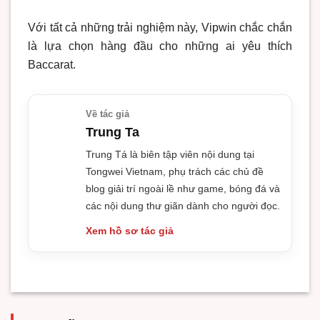
Với tất cả những trải nghiệm này, Vipwin chắc chắn
là lựa chọn hàng đầu cho những ai yêu thích
Baccarat.
Về tác giả
Trung Ta
Trung Tá là biên tập viên nội dung tại
Tongwei Vietnam, phụ trách các chủ đề
blog giải trí ngoài lề như game, bóng đá và
các nội dung thư giãn dành cho người đọc.
Xem hồ sơ tác giả