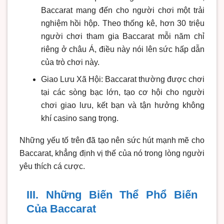
Baccarat mang đến cho người chơi một trải
nghiệm hồi hộp. Theo thống kê, hơn 30 triệu
người chơi tham gia Baccarat mỗi năm chỉ
riêng ở châu Á, điều này nói lên sức hấp dẫn
của trò chơi này.
Giao Lưu Xã Hội
: Baccarat thường được chơi
tại các sòng bạc lớn, tạo cơ hội cho người
chơi giao lưu, kết bạn và tận hưởng không
khí casino sang trọng.
Những yếu tố trên đã tạo nên sức hút mạnh mẽ cho
Baccarat, khẳng định vị thế của nó trong lòng người
yêu thích cá cược.
III. Những Biến Thể Phổ Biến
Của Baccarat