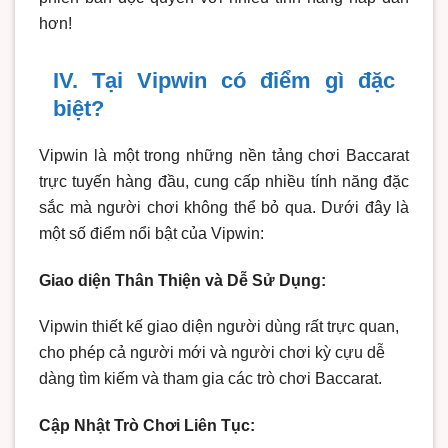
hơn!
IV. Tại Vipwin có điểm gì đặc
biệt?
Vipwin là một trong những nền tảng chơi Baccarat
trực tuyến hàng đầu, cung cấp nhiều tính năng đặc
sắc mà người chơi không thể bỏ qua. Dưới đây là
một số điểm nổi bật của Vipwin:
Giao diện Thân Thiện và Dễ Sử Dụng:
Vipwin thiết kế giao diện người dùng rất trực quan,
cho phép cả người mới và người chơi kỳ cựu dễ
dàng tìm kiếm và tham gia các trò chơi Baccarat.
Cập Nhật Trò Chơi Liên Tục: