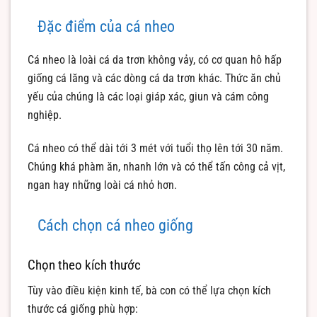
Đặc điểm của cá nheo
Cá nheo là loài cá da trơn không vảy, có cơ quan hô hấp
giống cá lăng và các dòng cá da trơn khác. Thức ăn chủ
yếu của chúng là các loại giáp xác, giun và cám công
nghiệp.
Cá nheo có thể dài tới 3 mét với tuổi thọ lên tới 30 năm.
Chúng khá phàm ăn, nhanh lớn và có thể tấn công cả vịt,
ngan hay những loài cá nhỏ hơn.
Cách chọn cá nheo giống
Chọn theo kích thước
Tùy vào điều kiện kinh tế, bà con có thể lựa chọn kích
thước cá giống phù hợp: