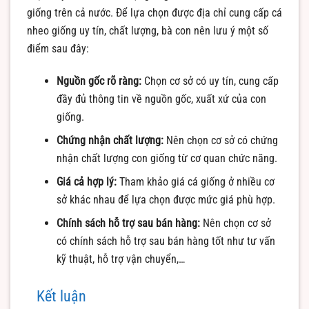
giống trên cả nước. Để lựa chọn được địa chỉ cung cấp cá
nheo giống uy tín, chất lượng, bà con nên lưu ý một số
điểm sau đây:
Nguồn gốc rõ ràng:
Chọn cơ sở có uy tín, cung cấp
đầy đủ thông tin về nguồn gốc, xuất xứ của con
giống.
Chứng nhận chất lượng:
Nên chọn cơ sở có chứng
nhận chất lượng con giống từ cơ quan chức năng.
Giá cả hợp lý:
Tham khảo giá cá giống ở nhiều cơ
sở khác nhau để lựa chọn được mức giá phù hợp.
Chính sách hỗ trợ sau bán hàng:
Nên chọn cơ sở
có chính sách hỗ trợ sau bán hàng tốt như tư vấn
kỹ thuật, hỗ trợ vận chuyển,…
Kết luận