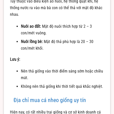
Tùy thuộc vào điều kiện ao nuôi, hệ thống quạt khí, hệ
thống nước ra vào mà bà con có thể thả với mật độ khác
nhau.
Nuôi ao đất:
Mật độ nuôi thích hợp từ 2 – 3
con/mét vuông.
Nuôi lồng bè:
Mật độ thả phù hợp là 20 – 30
con/mét khối.
Lưu ý:
Nên thả giống vào thời điểm sáng sớm hoặc chiều
mát.
Không nên thả giống khi thời tiết quá khắc nghiệt.
Địa chỉ mua cá nheo giống uy tín
Hiện nay, có rất nhiều trại giống và cơ sở kinh doanh cá