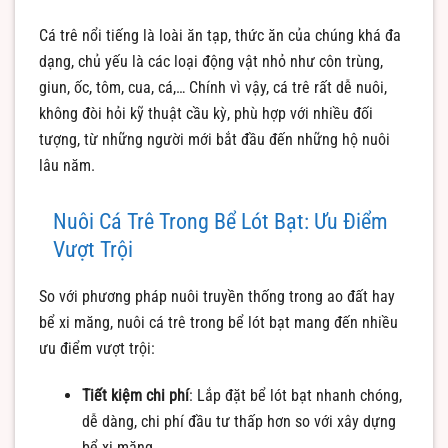
Cá trê nổi tiếng là loài ăn tạp, thức ăn của chúng khá đa
dạng, chủ yếu là các loại động vật nhỏ như côn trùng,
giun, ốc, tôm, cua, cá,… Chính vì vậy, cá trê rất dễ nuôi,
không đòi hỏi kỹ thuật cầu kỳ, phù hợp với nhiều đối
tượng, từ những người mới bắt đầu đến những hộ nuôi
lâu năm.
Nuôi Cá Trê Trong Bể Lót Bạt: Ưu Điểm
Vượt Trội
So với phương pháp nuôi truyền thống trong ao đất hay
bể xi măng, nuôi cá trê trong bể lót bạt mang đến nhiều
ưu điểm vượt trội:
Tiết kiệm chi phí
: Lắp đặt bể lót bạt nhanh chóng,
dễ dàng, chi phí đầu tư thấp hơn so với xây dựng
bể xi măng.