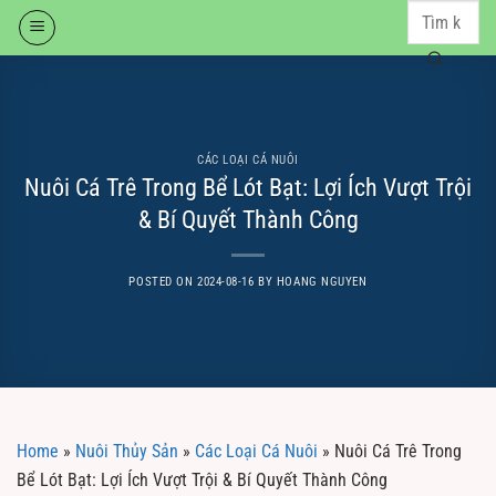
Skip
to
content
CÁC LOẠI CÁ NUÔI
Nuôi Cá Trê Trong Bể Lót Bạt: Lợi Ích Vượt Trội
& Bí Quyết Thành Công
POSTED ON
2024-08-16
BY
HOANG NGUYEN
Home
»
Nuôi Thủy Sản
»
Các Loại Cá Nuôi
»
Nuôi Cá Trê Trong
Bể Lót Bạt: Lợi Ích Vượt Trội & Bí Quyết Thành Công