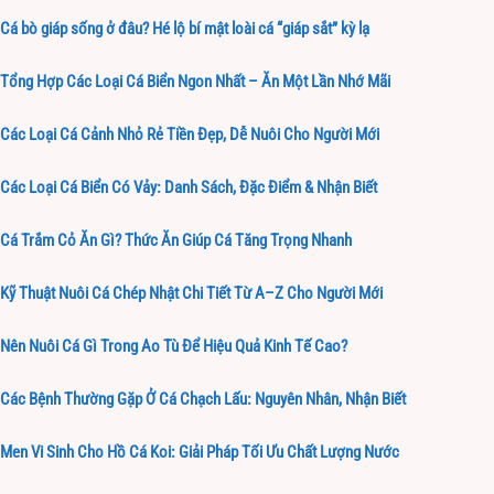
Cá bò giáp sống ở đâu? Hé lộ bí mật loài cá “giáp sắt” kỳ lạ
Tổng Hợp Các Loại Cá Biển Ngon Nhất – Ăn Một Lần Nhớ Mãi
Các Loại Cá Cảnh Nhỏ Rẻ Tiền Đẹp, Dễ Nuôi Cho Người Mới
Các Loại Cá Biển Có Vảy: Danh Sách, Đặc Điểm & Nhận Biết
Cá Trắm Cỏ Ăn Gì? Thức Ăn Giúp Cá Tăng Trọng Nhanh
Kỹ Thuật Nuôi Cá Chép Nhật Chi Tiết Từ A–Z Cho Người Mới
Nên Nuôi Cá Gì Trong Ao Tù Để Hiệu Quả Kinh Tế Cao?
Các Bệnh Thường Gặp Ở Cá Chạch Lấu: Nguyên Nhân, Nhận Biết
Men Vi Sinh Cho Hồ Cá Koi: Giải Pháp Tối Ưu Chất Lượng Nước