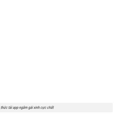
thức tải app ngắm gái xinh cực chất