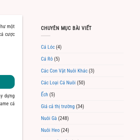
như một
CHUYÊN MỤC BÀI VIẾT
cá cược
Cá Lóc
(4)
Cá Rô
(5)
Các Con Vật Nuôi Khác
(3)
Các Loại Cá Nuôi
(50)
Ếch
(5)
xây dựng
game cá
Giá cả thị trường
(34)
Nuôi Gà
(248)
Nuôi Heo
(24)