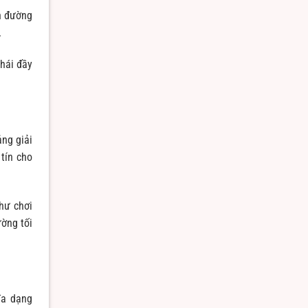
n đường
.
thái đầy
ảng giải
tín cho
như chơi
ờng tối
đa dạng