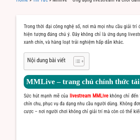
Trong thời đại công nghệ số, nơi mà mọi nhu cầu giải trí
hiện tượng đáng chú ý. Đây không chỉ là ứng dụng lives
xanh chín, và hàng loạt trải nghiệm hấp dẫn khác.
Nội dung bài viết
MMLive – trang chủ chính thức tải
Sức hút mạnh mẽ của
livestream MMLive
không chỉ đến t
chỉn chu, phục vụ đa dạng nhu cầu người dùng. Không đơn
cược – nơi người chơi không chỉ giải trí mà còn có thể kiế