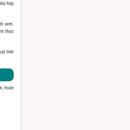
phù hợp
ời xem.
hò thực
ạt tính
n, hoàn