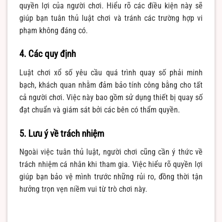
quyền lợi của người chơi. Hiểu rõ các điều kiện này sẽ
giúp bạn tuân thủ luật chơi và tránh các trường hợp vi
phạm không đáng có.
4. Các quy định
Luật chơi xổ số yêu cầu quá trình quay số phải minh
bạch, khách quan nhằm đảm bảo tính công bằng cho tất
cả người chơi. Việc này bao gồm sử dụng thiết bị quay số
đạt chuẩn và giám sát bởi các bên có thẩm quyền.
5. Lưu ý về trách nhiệm
Ngoài việc tuân thủ luật, người chơi cũng cần ý thức về
trách nhiệm cá nhân khi tham gia. Việc hiểu rõ quyền lợi
giúp bạn bảo vệ mình trước những rủi ro, đồng thời tận
hưởng trọn vẹn niềm vui từ trò chơi này.