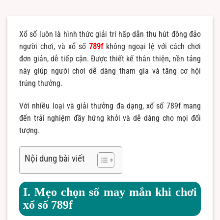
Xổ số luôn là hình thức giải trí hấp dẫn thu hút đông đảo
người chơi, và xổ số
789f
không ngoại lệ với cách chơi
đơn giản, dễ tiếp cận. Được thiết kế thân thiện, nền tảng
này giúp người chơi dễ dàng tham gia và tăng cơ hội
trúng thưởng.
Với nhiều loại và giải thưởng đa dạng, xổ số 789f mang
đến trải nghiệm đầy hứng khởi và dễ dàng cho mọi đối
tượng.
Nội dung bài viết
I. Mẹo chọn số may mắn khi chơi
xổ số 789f