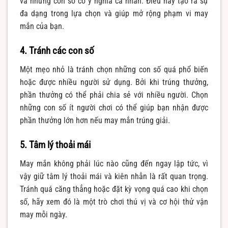
và những con số có ý nghĩa cá nhân. Điều này tạo ra sự
đa dạng trong lựa chọn và giúp mở rộng phạm vi may
mắn của bạn.
4. Tránh các con số
Một mẹo nhỏ là tránh chọn những con số quá phổ biến
hoặc được nhiều người sử dụng. Bởi khi trúng thưởng,
phần thưởng có thể phải chia sẻ với nhiều người. Chọn
những con số ít người chơi có thể giúp bạn nhận được
phần thưởng lớn hơn nếu may mắn trúng giải.
5. Tâm lý thoải mái
May mắn không phải lúc nào cũng đến ngay lập tức, vì
vậy giữ tâm lý thoải mái và kiên nhẫn là rất quan trọng.
Tránh quá căng thẳng hoặc đặt kỳ vọng quá cao khi chọn
số, hãy xem đó là một trò chơi thú vị và cơ hội thử vận
may mỗi ngày.