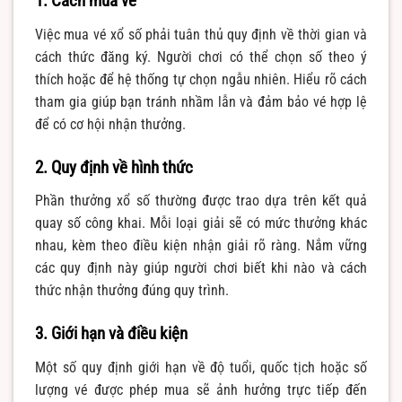
1. Cách mua vé
Việc mua vé xổ số phải tuân thủ quy định về thời gian và
cách thức đăng ký. Người chơi có thể chọn số theo ý
thích hoặc để hệ thống tự chọn ngẫu nhiên. Hiểu rõ cách
tham gia giúp bạn tránh nhầm lẫn và đảm bảo vé hợp lệ
để có cơ hội nhận thưởng.
2. Quy định về hình thức
Phần thưởng xổ số thường được trao dựa trên kết quả
quay số công khai. Mỗi loại giải sẽ có mức thưởng khác
nhau, kèm theo điều kiện nhận giải rõ ràng. Nắm vững
các quy định này giúp người chơi biết khi nào và cách
thức nhận thưởng đúng quy trình.
3. Giới hạn và điều kiện
Một số quy định giới hạn về độ tuổi, quốc tịch hoặc số
lượng vé được phép mua sẽ ảnh hưởng trực tiếp đến