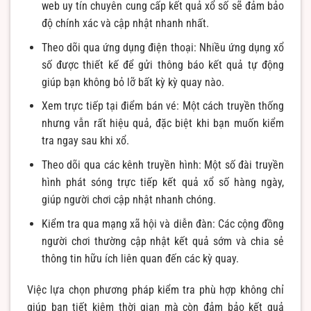
web uy tín chuyên cung cấp kết quả xổ số sẽ đảm bảo
độ chính xác và cập nhật nhanh nhất.
Theo dõi qua ứng dụng điện thoại: Nhiều ứng dụng xổ
số được thiết kế để gửi thông báo kết quả tự động
giúp bạn không bỏ lỡ bất kỳ kỳ quay nào.
Xem trực tiếp tại điểm bán vé: Một cách truyền thống
nhưng vẫn rất hiệu quả, đặc biệt khi bạn muốn kiểm
tra ngay sau khi xổ.
Theo dõi qua các kênh truyền hình: Một số đài truyền
hình phát sóng trực tiếp kết quả xổ số hàng ngày,
giúp người chơi cập nhật nhanh chóng.
Kiểm tra qua mạng xã hội và diễn đàn: Các cộng đồng
người chơi thường cập nhật kết quả sớm và chia sẻ
thông tin hữu ích liên quan đến các kỳ quay.
Việc lựa chọn phương pháp kiểm tra phù hợp không chỉ
giúp bạn tiết kiệm thời gian mà còn đảm bảo kết quả