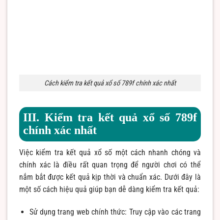
Cách kiểm tra kết quả xổ số 789f chính xác nhất
III. Kiểm tra kết quả xổ số 789f
chính xác nhất
Việc kiểm tra kết quả xổ số một cách nhanh chóng và
chính xác là điều rất quan trọng để người chơi có thể
nắm bắt được kết quả kịp thời và chuẩn xác. Dưới đây là
một số cách hiệu quả giúp bạn dễ dàng kiểm tra kết quả:
Sử dụng trang web chính thức: Truy cập vào các trang