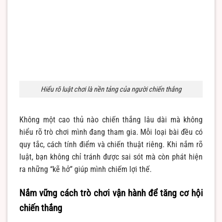
Hiểu rõ luật chơi là nền tảng của người chiến thắng
Không một cao thủ nào chiến thắng lâu dài mà không
hiểu rõ trò chơi mình đang tham gia. Mỗi loại bài đều có
quy tắc, cách tính điểm và chiến thuật riêng. Khi nắm rõ
luật, bạn không chỉ tránh được sai sót mà còn phát hiện
ra những “kẽ hở” giúp mình chiếm lợi thế.
Nắm vững cách trò chơi vận hành để tăng cơ hội
chiến thắng