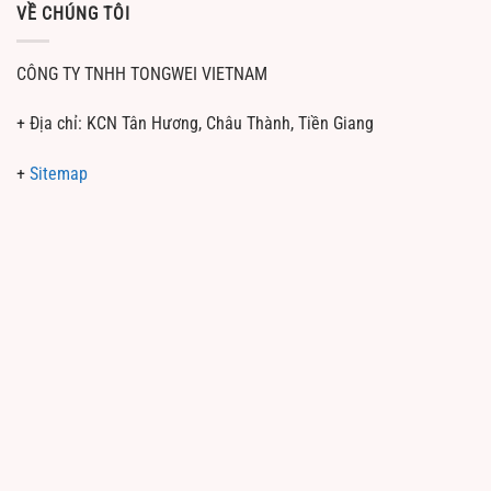
VỀ CHÚNG TÔI
CÔNG TY TNHH TONGWEI VIETNAM
+ Địa chỉ: KCN Tân Hương, Châu Thành, Tiền Giang
+
Sitemap