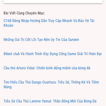
Bài Viết Cùng Chuyên Mục:
C168 Đăng Nhập Hướng Dẫn Truy Cập Nhanh Và Bảo Vệ Tài
Khoản
Những Giá Trị Cốt Lõi Tạo Nên Uy Tín Của Sunwin
86bet club Và Hành Trình Xây Dựng Cổng Game Giải Trí Hiện Đại
Cầu thủ Arturo Vidal: Chiến binh dũng mãnh của bóng đá
Tìm Hiểu Cầu Thủ Dango Ouattara: Tiểu Sử, Thống Kê Và Tiềm
Năng
Tiểu Sử Cầu Thủ Lamine Yamal: Thần Đồng Mới Của Bóng Đá