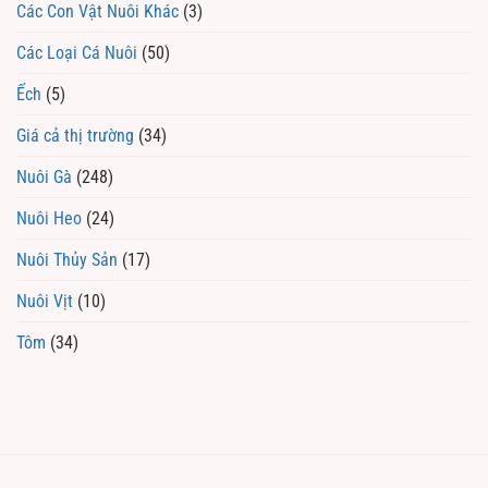
Các Con Vật Nuôi Khác
(3)
Các Loại Cá Nuôi
(50)
Ếch
(5)
Giá cả thị trường
(34)
Nuôi Gà
(248)
Nuôi Heo
(24)
Nuôi Thủy Sản
(17)
Nuôi Vịt
(10)
Tôm
(34)