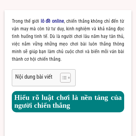
Trong thế giới
lô đề online
, chiến thắng không chỉ đến từ
vận may mà còn từ tư duy, kinh nghiệm và khả năng đọc
tình huống tinh tế. Dù là người chơi lâu năm hay tân thủ,
việc nắm vững những mẹo chơi bài luôn thắng thông
minh sẽ giúp bạn làm chủ cuộc chơi và biến mỗi ván bài
thành cơ hội chiến thắng.
Nội dung bài viết
Hiểu rõ luật chơi là nền tảng của
người chiến thắng