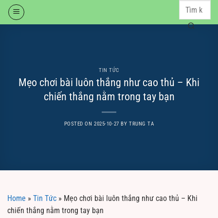
Skip
to
content
TIN TỨC
Mẹo chơi bài luôn thắng như cao thủ – Khi
chiến thắng nằm trong tay bạn
POSTED ON
2025-10-27
BY
TRUNG TA
Home
»
Tin Tức
»
Mẹo chơi bài luôn thắng như cao thủ – Khi
chiến thắng nằm trong tay bạn