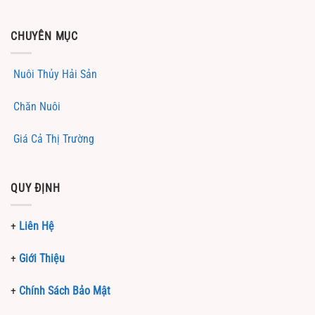
CHUYÊN MỤC
Nuôi Thủy Hải Sản
Chăn Nuôi
Giá Cả Thị Trường
QUY ĐỊNH
+
Liên Hệ
+
Giới Thiệu
+
Chính Sách Bảo Mật