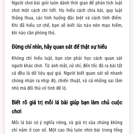
Người chơi bài giỏi luôn dành thời gian để phân tích luật
chơi một cách chi tiết. Họ hiểu cách chia bài, quy luật
thắng thua, các tình huống đặc biệt và cách tính điểm.
Khi đã hiểu cơ chế, bạn sẽ biết lúc nào nên mạo hiểm,
khi nào cần phòng thủ.
Đừng chỉ nhìn, hãy quan sát để thật sự hiểu
Không chỉ hiểu luật, bạn còn phải học cách quan sát
người khác chơi. Từ ánh mắt, cử chỉ, đến tốc độ ra bài tất
cả đều là dữ liệu quý giá. Người biết quan sát sẽ nhanh
chóng nhận ra nhịp độ, chiến thuật, và cả những sai lầm
nhỏ mà đối thủ vô tình để lộ.
Biết rõ giá trị mỗi lá bài giúp bạn làm chủ cuộc
chơi
Mỗi lá bài có ý nghĩa riêng, và giá trị của chúng không
chỉ nằm ở con số. Một cao thủ luôn nhìn bài trong tổng