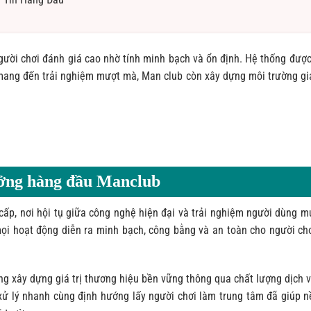
người chơi đánh giá cao nhờ tính minh bạch và ổn định. Hệ thống đượ
 mang đến trải nghiệm mượt mà, Man club còn xây dựng môi trường giả
hưởng hàng đầu Manclub
 cấp, nơi hội tụ giữa công nghệ hiện đại và trải nghiệm người dùng 
mọi hoạt động diễn ra minh bạch, công bằng và an toàn cho người chơ
ung xây dựng giá trị thương hiệu bền vững thông qua chất lượng dịch 
ộ xử lý nhanh cùng định hướng lấy người chơi làm trung tâm đã giúp 