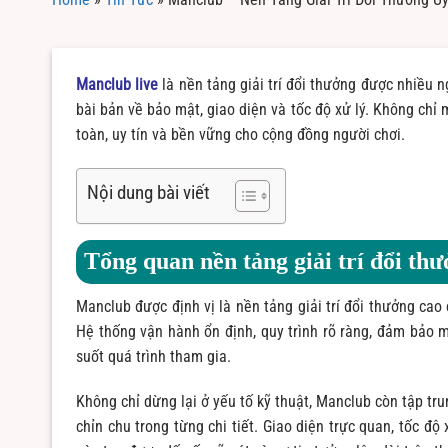
Manclub live
là nền tảng giải trí đổi thưởng được nhiều 
bài bản về bảo mật, giao diện và tốc độ xử lý. Không chỉ
toàn, uy tín và bền vững cho cộng đồng người chơi.
Nội dung bài viết
Tổng quan nền tảng giải trí đổi t
Manclub được định vị là nền tảng giải trí đổi thưởng cao
Hệ thống vận hành ổn định, quy trình rõ ràng, đảm bảo 
suốt quá trình tham gia.
Không chỉ dừng lại ở yếu tố kỹ thuật, Manclub còn tập tr
chỉn chu trong từng chi tiết. Giao diện trực quan, tốc đ