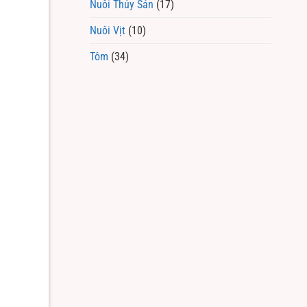
Nuôi Thủy Sản
(17)
Nuôi Vịt
(10)
Tôm
(34)