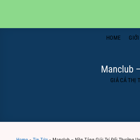
Skip
to
content
HOME
GIỚI
Manclub –
GIÁ CẢ THỊ
Home
»
Tin Tức
»
Manclub – Nền Tảng Giải Trí Đổi Thưởng U