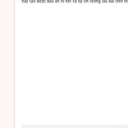
này tạo được dấu ấn rõ nét và sự tin tưởng lâu dài trên th