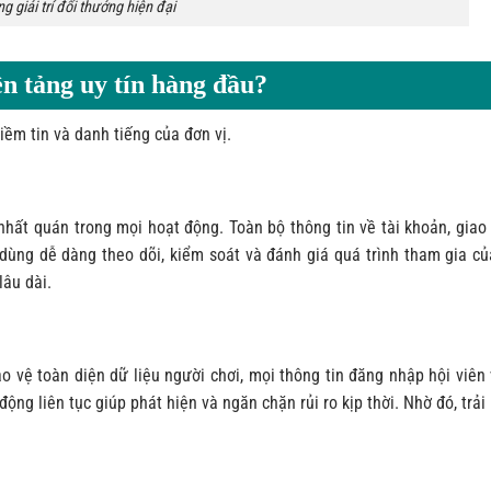
g giải trí đổi thưởng hiện đại
n tảng uy tín hàng đầu?
iềm tin và danh tiếng của đơn vị.
nhất quán trong mọi hoạt động. Toàn bộ thông tin về tài khoản, giao
 dùng dễ dàng theo dõi, kiểm soát và đánh giá quá trình tham gia củ
lâu dài.
vệ toàn diện dữ liệu người chơi, mọi thông tin đăng nhập hội viên 
ng liên tục giúp phát hiện và ngăn chặn rủi ro kịp thời. Nhờ đó, trả