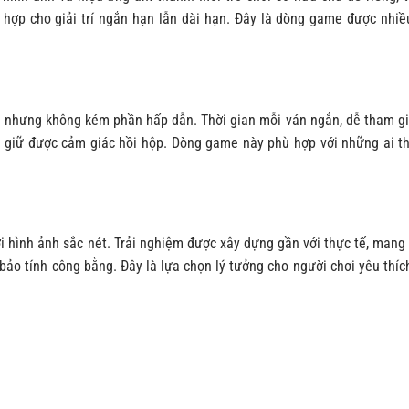
ù hợp cho giải trí ngắn hạn lẫn dài hạn. Đây là dòng game được nhiề
ản nhưng không kém phần hấp dẫn. Thời gian mỗi ván ngắn, dễ tham gi
n giữ được cảm giác hồi hộp. Dòng game này phù hợp với những ai thí
i hình ảnh sắc nét. Trải nghiệm được xây dựng gần với thực tế, mang
bảo tính công bằng. Đây là lựa chọn lý tưởng cho người chơi yêu thí