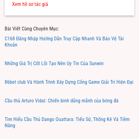
Xem hồ sơ tác giả
Bài Viết Cùng Chuyên Mục:
C168 Đăng Nhập Hướng Dẫn Truy Cập Nhanh Và Bảo Vệ Tài
Khoản
Những Giá Trị Cốt Lõi Tạo Nên Uy Tín Của Sunwin
86bet club Và Hành Trình Xây Dựng Cổng Game Giải Trí Hiện Đại
Cầu thủ Arturo Vidal: Chiến binh dũng mãnh của bóng đá
Tìm Hiểu Cầu Thủ Dango Ouattara: Tiểu Sử, Thống Kê Và Tiềm
Năng