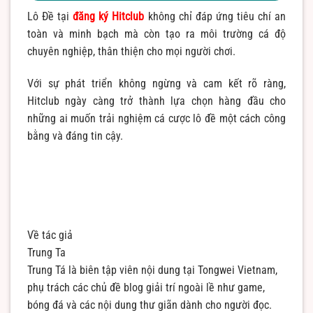
Lô Đề tại
đăng ký Hitclub
không chỉ đáp ứng tiêu chí an
toàn và minh bạch mà còn tạo ra môi trường cá độ
chuyên nghiệp, thân thiện cho mọi người chơi.
Với sự phát triển không ngừng và cam kết rõ ràng,
Hitclub ngày càng trở thành lựa chọn hàng đầu cho
những ai muốn trải nghiệm cá cược lô đề một cách công
bằng và đáng tin cậy.
Về tác giả
Trung Ta
Trung Tá là biên tập viên nội dung tại Tongwei Vietnam,
phụ trách các chủ đề blog giải trí ngoài lề như game,
bóng đá và các nội dung thư giãn dành cho người đọc.