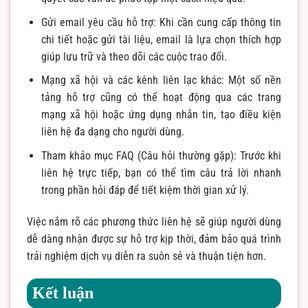
Gửi email yêu cầu hỗ trợ: Khi cần cung cấp thông tin
chi tiết hoặc gửi tài liệu, email là lựa chọn thích hợp
giúp lưu trữ và theo dõi các cuộc trao đổi.
Mạng xã hội và các kênh liên lạc khác: Một số nền
tảng hỗ trợ cũng có thể hoạt động qua các trang
mạng xã hội hoặc ứng dụng nhắn tin, tạo điều kiện
liên hệ đa dạng cho người dùng.
Tham khảo mục FAQ (Câu hỏi thường gặp): Trước khi
liên hệ trực tiếp, bạn có thể tìm câu trả lời nhanh
trong phần hỏi đáp để tiết kiệm thời gian xử lý.
Việc nắm rõ các phương thức liên hệ sẽ giúp người dùng
dễ dàng nhận được sự hỗ trợ kịp thời, đảm bảo quá trình
trải nghiệm dịch vụ diễn ra suôn sẻ và thuận tiện hơn.
Kết luận