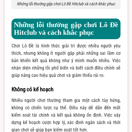
Những lỗi thường gặp chơi Lô Đề Hitclub và cách khắc phục
Những lỗi thường gặp chơi Lô Đề
Hitclub và cách khắc phục
Chơi Lô Đề là hình thức giải trí được nhiều người yêu
thích, nhưng không ít người gặp phải những sai lầm cơ
bản khiến kết quả không như ý mình muốn nhiều. Việc
nhận diện những lỗi phổ biến và biết cách điều chỉnh sẽ
giúp nâng cao hiệu quả chơi và giảm thiểu rủi ro.
Không có kế hoạch
Nhiều người chơi thường tham gia một cách tùy hứng,
không có chiến lược cụ thể. Điều này dễ dẫn đến mất
kiểm soát tài chính và kết quả không ổn định. Việc xây
dựng kế hoạch cược hợp lý, xác định ngân sách và thời
gian chơi sẽ giúp bạn kiểm soát tốt hơn.