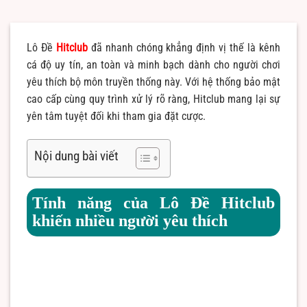
Lô Đề
Hitclub
đã nhanh chóng khẳng định vị thế là kênh
cá độ uy tín, an toàn và minh bạch dành cho người chơi
yêu thích bộ môn truyền thống này. Với hệ thống bảo mật
cao cấp cùng quy trình xử lý rõ ràng, Hitclub mang lại sự
yên tâm tuyệt đối khi tham gia đặt cược.
Nội dung bài viết
Tính năng của Lô Đề Hitclub
khiến nhiều người yêu thích