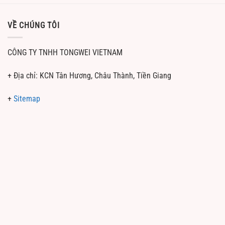
VỀ CHÚNG TÔI
CÔNG TY TNHH TONGWEI VIETNAM
+ Địa chỉ: KCN Tân Hương, Châu Thành, Tiền Giang
+
Sitemap