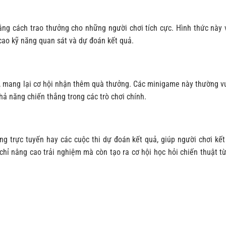
bằng cách trao thưởng cho những người chơi tích cực. Hình thức này 
cao kỹ năng quan sát và dự đoán kết quả.
, mang lại cơ hội nhận thêm quà thưởng. Các minigame này thường vu
hả năng chiến thắng trong các trò chơi chính.
g trực tuyến hay các cuộc thi dự đoán kết quả, giúp người chơi kết 
chỉ nâng cao trải nghiệm mà còn tạo ra cơ hội học hỏi chiến thuật t