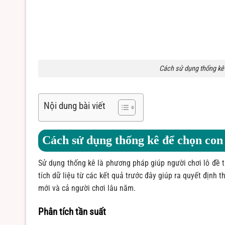
Cách sử dụng thống kê 
Nội dung bài viết
Cách sử dụng thống kê để chọn con 
Sử dụng thống kê là phương pháp giúp người chơi lô đề 
tích dữ liệu từ các kết quả trước đây giúp ra quyết định
mới và cả người chơi lâu năm.
Phân tích tần suất