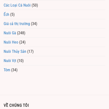
Các Loại Cá Nuôi
(50)
Ếch
(5)
Giá cả thị trường
(34)
Nuôi Gà
(248)
Nuôi Heo
(24)
Nuôi Thủy Sản
(17)
Nuôi Vịt
(10)
Tôm
(34)
VỀ CHÚNG TÔI