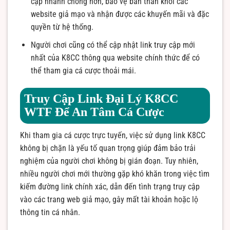
cập nhanh chóng hơn, bảo vệ bản thân khỏi các
website giả mạo và nhận được các khuyến mãi và đặc
quyền từ hệ thống
.
Người chơi cũng có thể cập nhật link truy cập mới
nhất của K8CC thông qua website chính thức để có
thể tham gia cá cược thoải mái.
Truy Cập Link Đại Lý K8CC
WTF Để An Tâm Cá Cược
Khi tham gia cá cược trực tuyến, việc sử dụng link K8CC
không bị chặn là yếu tố quan trọng giúp đảm bảo trải
nghiệm của người chơi không bị gián đoạn. Tuy nhiên,
nhiều người chơi mới thường gặp khó khăn trong việc tìm
kiếm đường link chính xác, dẫn đến tình trạng truy cập
vào các trang web giả mạo, gây mất tài khoản hoặc lộ
thông tin cá nhân.