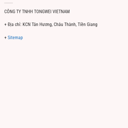
CÔNG TY TNHH TONGWEI VIETNAM
+ Địa chỉ: KCN Tân Hương, Châu Thành, Tiền Giang
+
Sitemap