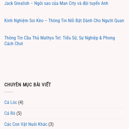
Jack Grealish – Ngôi sao của Man City và đội tuyển Anh
Kinh Nghiệm Soi Kèo – Thông Tin Nổi Bật Dành Cho Người Quan
Thông Tin Cầu Thủ Mathys Tel: Tiểu Sử, Sự Nghiệp & Phong
Cách Chơi
CHUYÊN MỤC BÀI VIẾT
Cá Lóc
(4)
Cá Rô
(5)
Các Con Vật Nuôi Khác
(3)