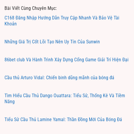
Bài Viết Cùng Chuyên Mục:
C168 Đăng Nhập Hướng Dẫn Truy Cập Nhanh Và Bảo Vệ Tài
Khoản
Những Giá Trị Cốt Lõi Tạo Nên Uy Tín Của Sunwin
86bet club Và Hành Trình Xây Dựng Cổng Game Giải Trí Hiện Đại
Cầu thủ Arturo Vidal: Chiến binh dũng mãnh của bóng đá
Tìm Hiểu Cầu Thủ Dango Ouattara: Tiểu Sử, Thống Kê Và Tiềm
Năng
Tiểu Sử Cầu Thủ Lamine Yamal: Thần Đồng Mới Của Bóng Đá