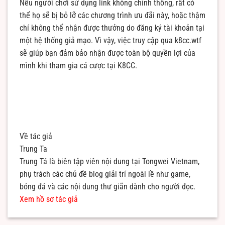
Nếu người chơi sử dụng link không chính thống, rất có
thể họ sẽ bị bỏ lỡ các chương trình ưu đãi này, hoặc thậm
chí không thể nhận được thưởng do đăng ký tài khoản tại
một hệ thống giả mạo. Vì vậy, việc truy cập qua k8cc.wtf
sẽ giúp bạn đảm bảo nhận được toàn bộ quyền lợi của
mình khi tham gia cá cược tại K8CC.
Về tác giả
Trung Ta
Trung Tá là biên tập viên nội dung tại Tongwei Vietnam,
phụ trách các chủ đề blog giải trí ngoài lề như game,
bóng đá và các nội dung thư giãn dành cho người đọc.
Xem hồ sơ tác giả