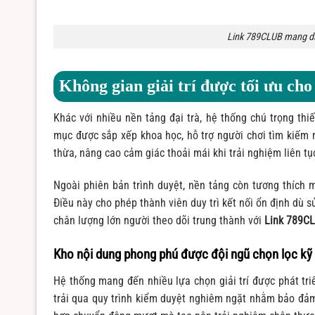
Link 789CLUB mang dấu
Không gian giải trí được tối ưu cho
Khác với nhiều nền tảng đại trà, hệ thống chú trọng thi
mục được sắp xếp khoa học, hỗ trợ người chơi tìm kiếm 
thừa, nâng cao cảm giác thoải mái khi trải nghiệm liên tụ
Ngoài phiên bản trình duyệt, nền tảng còn tương thích m
Điều này cho phép thành viên duy trì kết nối ổn định dù 
chân lượng lớn người theo dõi trung thành với
Link 789C
Kho nội dung phong phú được đội ngũ chọn lọc kỹ
Hệ thống mang đến nhiều lựa chọn giải trí được phát tr
trải qua quy trình kiểm duyệt nghiêm ngặt nhằm bảo đảm