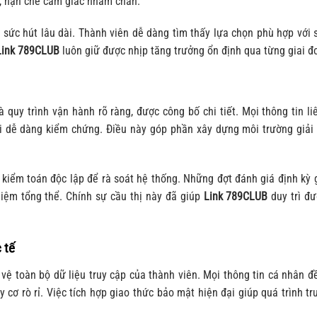
, hạn chế cảm giác nhàm chán.
ì sức hút lâu dài. Thành viên dễ dàng tìm thấy lựa chọn phù hợp với 
Link 789CLUB
luôn giữ được nhịp tăng trưởng ổn định qua từng giai đ
 quy trình vận hành rõ ràng, được công bố chi tiết. Mọi thông tin l
õi dễ dàng kiểm chứng. Điều này góp phần xây dựng môi trường giải t
kiểm toán độc lập để rà soát hệ thống. Những đợt đánh giá định kỳ g
hiệm tổng thể. Chính sự cầu thị này đã giúp
Link 789CLUB
duy trì đư
 tế
ệ toàn bộ dữ liệu truy cập của thành viên. Mọi thông tin cá nhân đ
cơ rò rỉ. Việc tích hợp giao thức bảo mật hiện đại giúp quá trình tr