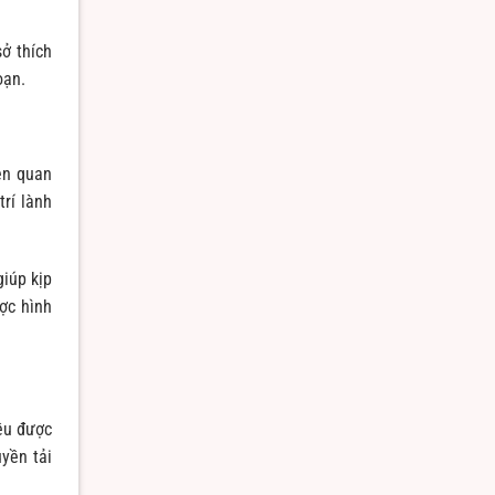
sở thích
oạn.
iên quan
rí lành
iúp kịp
ợc hình
ều được
uyền tải