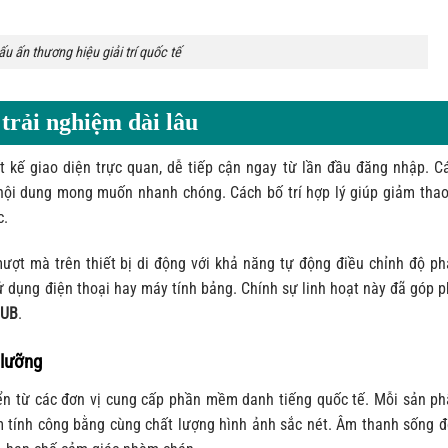
 ấn thương hiệu giải trí quốc tế
 trải nghiệm dài lâu
ết kế giao diện trực quan, dễ tiếp cận ngay từ lần đầu đăng nhập. C
nội dung mong muốn nhanh chóng. Cách bố trí hợp lý giúp giảm thao
c.
ượt mà trên thiết bị di động với khả năng tự động điều chỉnh độ phâ
sử dụng điện thoại hay máy tính bảng. Chính sự linh hoạt này đã góp 
LUB
.
 lưỡng
iển từ các đơn vị cung cấp phần mềm danh tiếng quốc tế. Mỗi sản p
 tính công bằng cùng chất lượng hình ảnh sắc nét. Âm thanh sống đ