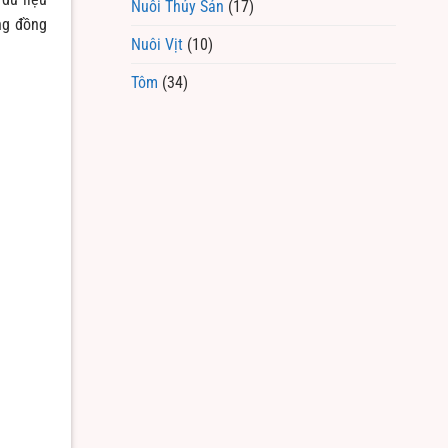
Nuôi Thủy Sản
(17)
ng đồng
Nuôi Vịt
(10)
Tôm
(34)