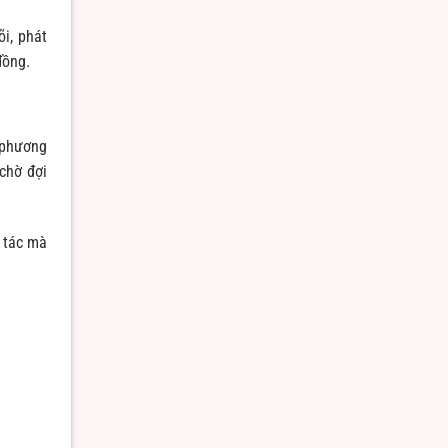
õi, phát
đồng.
u phương
 chờ đợi
o tác mà