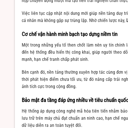
hợp chuyển động mượt mà tạo nên trải nghiệm chân thực
Việc liên tục cập nhật nội dung mới giúp nền tảng duy tr
cá nhân mà không gặp sự trùng lặp. Nhờ chiến lược này,
Cơ chế vận hành minh bạch tạo dựng niềm tin
Một trong những yếu tố then chốt làm nên uy tín chính là
đến hệ thống đều hiển thị công khai, giúp người theo d
mạnh, hạn chế tranh chấp phát sinh.
Bên cạnh đó, nền tảng thường xuyên hợp tác cùng đơn vị 
thời phát hiện điểm chưa tối ưu, từ đó nâng cấp trải ng
ảnh tích cực trong cộng đồng.
Bảo mật đa tầng đáp ứng nhiều về tiêu chuẩn quốc
Hệ thống áp dụng công nghệ mã hóa tiên tiến nhằm bảo v
lưu trữ trên máy chủ đạt chuẩn an ninh cao, hạn chế nguy 
dữ liệu diễn ra an toàn tuyệt đối.