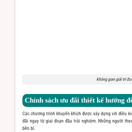
Không gian giải trí đư
Chính sách ưu đãi thiết kế hướng đ
Các chương trình khuyến khích được xây dựng với điều ki
đãi ngay từ giai đoạn đầu trải nghiệm. Những người th
bền bỉ.