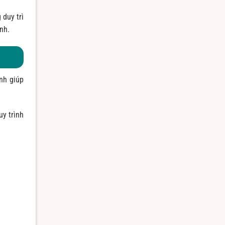
 duy trì
nh.
nh giúp
uy trình