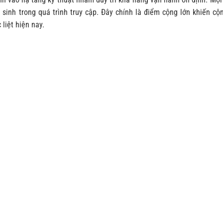
 sinh trong quá trình truy cập. Đây chính là điểm cộng lớn khiến cộ
liệt hiện nay.