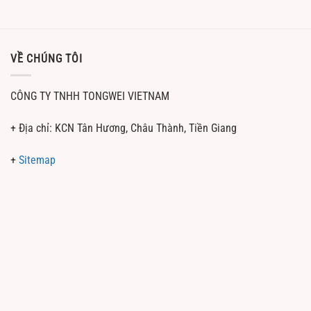
VỀ CHÚNG TÔI
CÔNG TY TNHH TONGWEI VIETNAM
+ Địa chỉ: KCN Tân Hương, Châu Thành, Tiền Giang
+
Sitemap