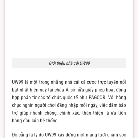
Giới thiệu nhà cái UW99
UW99 là một trong những nhà cái cá cược trực tuyến nổi
bật nhất hiện nay tại châu Á, sở hữu giấy phép hoạt động
hợp pháp từ các tổ chức quốc tế như PAGCOR. Với hàng
chục nghìn người chơi đăng nhập mỗi ngày, việc đảm bảo
trợ giúp nhanh chóng, chính xác, thân thiện là ưu tiên
hàng đầu của hệ thống.
Đó cũng là lý do UW99 xây dựng một mạng lưới chăm sóc