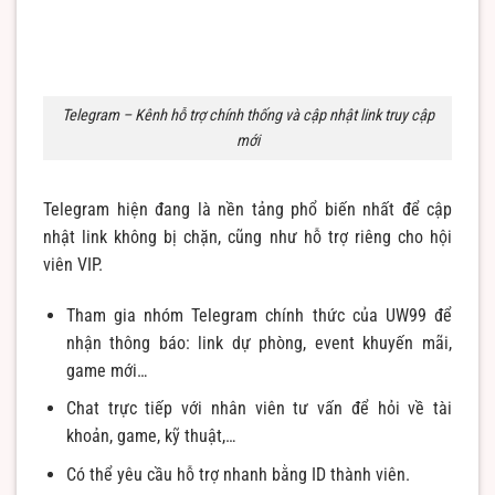
Telegram – Kênh hỗ trợ chính thống và cập nhật link truy cập
mới
Telegram hiện đang là nền tảng phổ biến nhất để cập
nhật link không bị chặn, cũng như hỗ trợ riêng cho hội
viên VIP.
Tham gia nhóm Telegram chính thức của UW99 để
nhận thông báo: link dự phòng, event khuyến mãi,
game mới…
Chat trực tiếp với nhân viên tư vấn để hỏi về tài
khoản, game, kỹ thuật,…
Có thể yêu cầu hỗ trợ nhanh bằng ID thành viên.