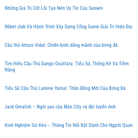
Những Giá Trị Cốt Lõi Tạo Nên Uy Tín Của Sunwin
86bet club Và Hành Trình Xây Dựng Cổng Game Giải Trí Hiện Đại
Cầu thủ Arturo Vidal: Chiến binh dũng mãnh của bóng đá
Tìm Hiểu Cầu Thủ Dango Ouattara: Tiểu Sử, Thống Kê Và Tiềm
Năng
Tiểu Sử Cầu Thủ Lamine Yamal: Thần Đồng Mới Của Bóng Đá
Jack Grealish – Ngôi sao của Man City và đội tuyển Anh
Kinh Nghiệm Soi Kèo – Thông Tin Nổi Bật Dành Cho Người Quan