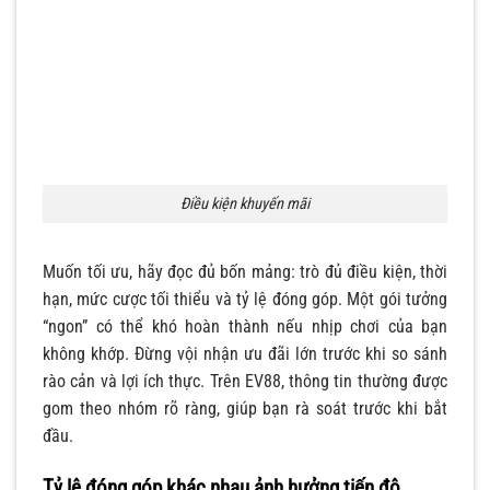
Điều kiện khuyến mãi
Muốn tối ưu, hãy đọc đủ bốn mảng: trò đủ điều kiện, thời
hạn, mức cược tối thiểu và tỷ lệ đóng góp. Một gói tưởng
“ngon” có thể khó hoàn thành nếu nhịp chơi của bạn
không khớp. Đừng vội nhận ưu đãi lớn trước khi so sánh
rào cản và lợi ích thực. Trên EV88, thông tin thường được
gom theo nhóm rõ ràng, giúp bạn rà soát trước khi bắt
đầu.
Tỷ lệ đóng góp khác nhau ảnh hưởng tiến độ