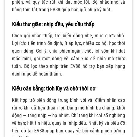
phiên, và quy tắc rút khi đạt mốc lời. Bộ nhắc nhở và
bảng tóm tắt trong EV88 giúp bạn giữ nhịp kỷ luật.
Kiểu thư giãn: nhịp đều, yêu cầu thấp
Chọn gói nhân thấp, trò biến động nhẹ, mức cược nhỏ.
Lợi ích: tiến trình ổn định, ít áp lực, nhiều cơ hội học thói
quen đúng. Gợi ý: chia phiên ngắn, chốt lời sớm khi đạt
mốc mini, ghi một dòng về cảm xúc để nhìn mô thức
tuần. Bộ lọc theo nhịp trên EV88 hỗ trợ bạn xếp hạng
danh mục dễ hoàn thành.
Kiểu cân bằng: tích lũy và chờ thời cơ
Kết hợp trò biến động trung bình với vài điểm nhấn cao
rủi ro khi dữ liệu thuận lợi. Dùng mô hình ba chặng: khởi
động — tăng nhịp — hạ nhiệt. Chỉ tăng khi chỉ số nghiêng
về bạn; hết tín hiệu, quay lại nhịp đều. Nhật ký và biểu đồ
tiến độ tại EV88 giúp bạn quay về bối cảnh phiên tương