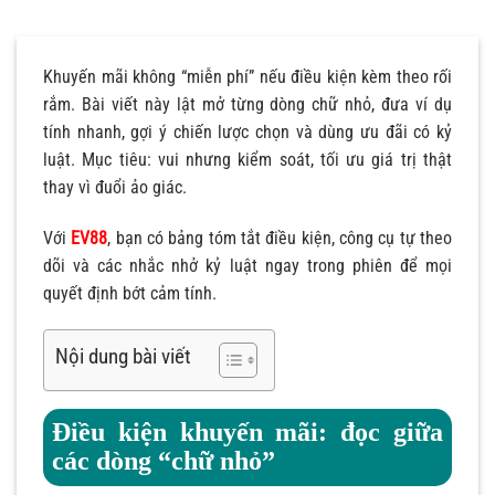
Khuyến mãi không “miễn phí” nếu điều kiện kèm theo rối
rắm. Bài viết này lật mở từng dòng chữ nhỏ, đưa ví dụ
tính nhanh, gợi ý chiến lược chọn và dùng ưu đãi có kỷ
luật. Mục tiêu: vui nhưng kiểm soát, tối ưu giá trị thật
thay vì đuổi ảo giác.
Với
EV88
, bạn có bảng tóm tắt điều kiện, công cụ tự theo
dõi và các nhắc nhở kỷ luật ngay trong phiên để mọi
quyết định bớt cảm tính.
Nội dung bài viết
Điều kiện khuyến mãi: đọc giữa
các dòng “chữ nhỏ”