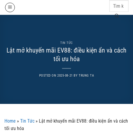
Skip
to
content
TIN TỨC
Lật mở khuyến mãi EV88: điều kiện ẩn và cách
tối ưu hóa
POSTED ON
2025-08-21
BY
TRUNG TA
Home
»
Tin Tức
»
Lật mở khuyến mãi EV88: điều kiện ẩn và cách
tối ưu hóa