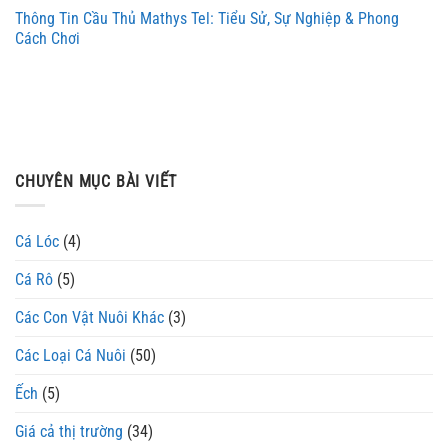
Thông Tin Cầu Thủ Mathys Tel: Tiểu Sử, Sự Nghiệp & Phong
Cách Chơi
CHUYÊN MỤC BÀI VIẾT
Cá Lóc
(4)
Cá Rô
(5)
Các Con Vật Nuôi Khác
(3)
Các Loại Cá Nuôi
(50)
Ếch
(5)
Giá cả thị trường
(34)