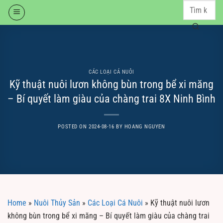
Skip
to
content
CÁC LOẠI CÁ NUÔI
Kỹ thuật nuôi lươn không bùn trong bể xi măng
– Bí quyết làm giàu của chàng trai 8X Ninh Bình
POSTED ON
2024-08-16
BY
HOANG NGUYEN
Home
»
Nuôi Thủy Sản
»
Các Loại Cá Nuôi
»
Kỹ thuật nuôi lươn
không bùn trong bể xi măng – Bí quyết làm giàu của chàng trai