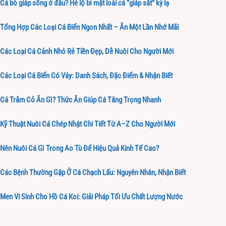
Cá bò giáp sống ở đâu? Hé lộ bí mật loài cá “giáp sắt” kỳ lạ
Tổng Hợp Các Loại Cá Biển Ngon Nhất – Ăn Một Lần Nhớ Mãi
Các Loại Cá Cảnh Nhỏ Rẻ Tiền Đẹp, Dễ Nuôi Cho Người Mới
Các Loại Cá Biển Có Vảy: Danh Sách, Đặc Điểm & Nhận Biết
Cá Trắm Cỏ Ăn Gì? Thức Ăn Giúp Cá Tăng Trọng Nhanh
Kỹ Thuật Nuôi Cá Chép Nhật Chi Tiết Từ A–Z Cho Người Mới
Nên Nuôi Cá Gì Trong Ao Tù Để Hiệu Quả Kinh Tế Cao?
Các Bệnh Thường Gặp Ở Cá Chạch Lấu: Nguyên Nhân, Nhận Biết
Men Vi Sinh Cho Hồ Cá Koi: Giải Pháp Tối Ưu Chất Lượng Nước