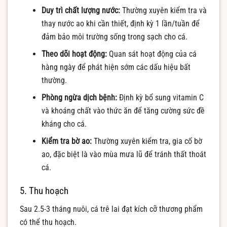
Duy trì chất lượng nước:
Thường xuyên kiểm tra và
thay nước ao khi cần thiết, định kỳ 1 lần/tuần để
đảm bảo môi trường sống trong sạch cho cá.
Theo dõi hoạt động:
Quan sát hoạt động của cá
hàng ngày để phát hiện sớm các dấu hiệu bất
thường.
Phòng ngừa dịch bệnh:
Định kỳ bổ sung vitamin C
và khoáng chất vào thức ăn để tăng cường sức đề
kháng cho cá.
Kiểm tra bờ ao:
Thường xuyên kiểm tra, gia cố bờ
ao, đặc biệt là vào mùa mưa lũ để tránh thất thoát
cá.
5. Thu hoạch
Sau 2.5-3 tháng nuôi, cá trê lai đạt kích cỡ thương phẩm
có thể thu hoạch.