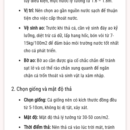
tùy điều kiện, mực nước lý tưởng từ 1.6 – 1.8m.
Vị trí:
Nên chọn ao gần nguồn nước sạch để thuận
tiện cho việc cấp thoát nước.
Vệ sinh ao:
Trước khi thả cá, cần vệ sinh đáy ao kỹ
lưỡng, diệt trừ cá dữ, lấp hang hốc, bón vôi từ 7-
15kg/100m2 để đảm bảo môi trường nước tốt nhất
cho cá phát triển.
Bờ ao:
Bờ ao cần được gia cố chắc chắn để tránh
sạt lở và có thể rào chắn xung quanh để ngăn
chặn cá trốn thoát và sinh vật lạ xâm nhập.
2. Chọn giống và mật độ thả
Chọn giống:
Cá giống nên có kích thước đồng đều
từ 5-10cm, không bị dị tật, xây xát.
Mật độ:
Mật độ thả lý tưởng từ 30-50 con/m2.
Thời điểm thả:
Nên thả cá vào lúc trời mát, tránh