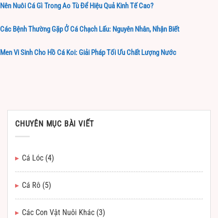
Nên Nuôi Cá Gì Trong Ao Tù Để Hiệu Quả Kinh Tế Cao?
Các Bệnh Thường Gặp Ở Cá Chạch Lấu: Nguyên Nhân, Nhận Biết
Men Vi Sinh Cho Hồ Cá Koi: Giải Pháp Tối Ưu Chất Lượng Nước
CHUYÊN MỤC BÀI VIẾT
Cá Lóc
(4)
Cá Rô
(5)
Các Con Vật Nuôi Khác
(3)