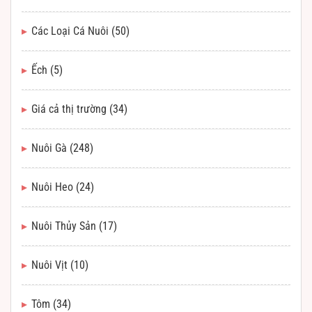
Các Loại Cá Nuôi
(50)
Ếch
(5)
Giá cả thị trường
(34)
Nuôi Gà
(248)
Nuôi Heo
(24)
Nuôi Thủy Sản
(17)
Nuôi Vịt
(10)
Tôm
(34)