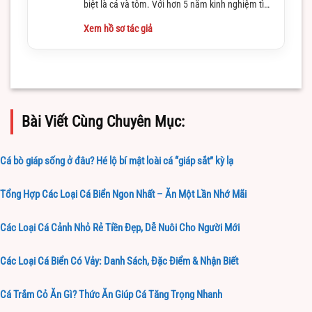
biệt là cá và tôm. Với hơn 5 năm kinh nghiệm tìm
hiểu và làm việc trong lĩnh vực này
Xem hồ sơ tác giả
Bài Viết Cùng Chuyên Mục:
Cá bò giáp sống ở đâu? Hé lộ bí mật loài cá “giáp sắt” kỳ lạ
Tổng Hợp Các Loại Cá Biển Ngon Nhất – Ăn Một Lần Nhớ Mãi
Các Loại Cá Cảnh Nhỏ Rẻ Tiền Đẹp, Dễ Nuôi Cho Người Mới
Các Loại Cá Biển Có Vảy: Danh Sách, Đặc Điểm & Nhận Biết
Cá Trắm Cỏ Ăn Gì? Thức Ăn Giúp Cá Tăng Trọng Nhanh