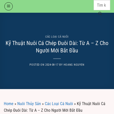
Skip
to
content
CÁC LOẠI CÁ NUÔI
Kỹ Thuật Nuôi Cá Chép Đuôi Dài: Từ A – Z Cho
Người Mới Bắt Đầu
POSTED ON
2024-08-17
BY
HOANG NGUYEN
Home
»
Nuôi Thủy Sản
»
Các Loại Cá Nuôi
»
Kỹ Thuật Nuôi Cá
Chép Đuôi Dài: Từ A – Z Cho Người Mới Bắt Đầu