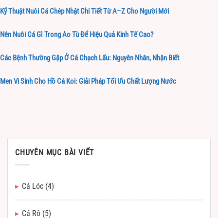
Kỹ Thuật Nuôi Cá Chép Nhật Chi Tiết Từ A–Z Cho Người Mới
Nên Nuôi Cá Gì Trong Ao Tù Để Hiệu Quả Kinh Tế Cao?
Các Bệnh Thường Gặp Ở Cá Chạch Lấu: Nguyên Nhân, Nhận Biết
Men Vi Sinh Cho Hồ Cá Koi: Giải Pháp Tối Ưu Chất Lượng Nước
CHUYÊN MỤC BÀI VIẾT
Cá Lóc
(4)
Cá Rô
(5)