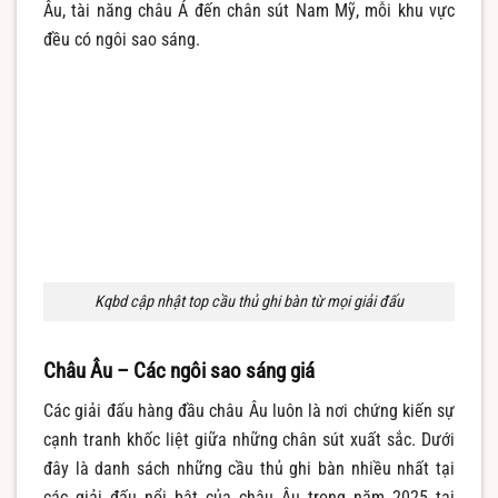
Âu, tài năng châu Á đến chân sút Nam Mỹ, mỗi khu vực
đều có ngôi sao sáng.
Kqbd cập nhật top cầu thủ ghi bàn từ mọi giải đấu
Châu Âu – Các ngôi sao sáng giá
Các giải đấu hàng đầu châu Âu luôn là nơi chứng kiến sự
cạnh tranh khốc liệt giữa những chân sút xuất sắc. Dưới
đây là danh sách những cầu thủ ghi bàn nhiều nhất tại
các giải đấu nổi bật của châu Âu trong năm 2025 tại