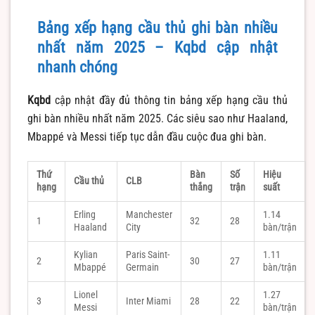
Bảng xếp hạng cầu thủ ghi bàn nhiều
nhất năm 2025 – Kqbd cập nhật
nhanh chóng
Kqbd
cập nhật đầy đủ thông tin bảng xếp hạng cầu thủ
ghi bàn nhiều nhất năm 2025. Các siêu sao như Haaland,
Mbappé và Messi tiếp tục dẫn đầu cuộc đua ghi bàn.
Thứ
Bàn
Số
Hiệu
Cầu thủ
CLB
hạng
thắng
trận
suất
Erling
Manchester
1.14
1
32
28
Haaland
City
bàn/trận
Kylian
Paris Saint-
1.11
2
30
27
Mbappé
Germain
bàn/trận
Lionel
1.27
3
Inter Miami
28
22
Messi
bàn/trận