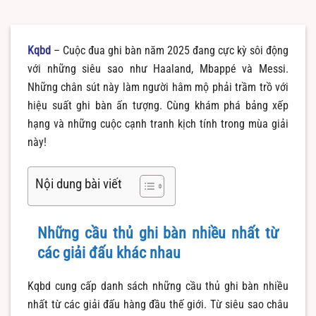
Kqbd
– Cuộc đua ghi bàn năm 2025 đang cực kỳ sôi động
với những siêu sao như Haaland, Mbappé và Messi.
Những chân sút này làm người hâm mộ phải trầm trồ với
hiệu suất ghi bàn ấn tượng. Cùng khám phá bảng xếp
hạng và những cuộc cạnh tranh kịch tính trong mùa giải
này!
Nội dung bài viết
Những cầu thủ ghi bàn nhiều nhất từ
các giải đấu khác nhau
Kqbd cung cấp danh sách những cầu thủ ghi bàn nhiều
nhất từ các giải đấu hàng đầu thế giới. Từ siêu sao châu