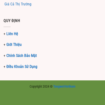
Giá Cả Thị Trường
QUY ĐỊNH
+
Liên Hệ
+
Giới Thiệu
+
Chính Sách Bảo Mật
+
Điều Khoản Sử Dụng
Copyright 2024 ©
TongweiVietNam