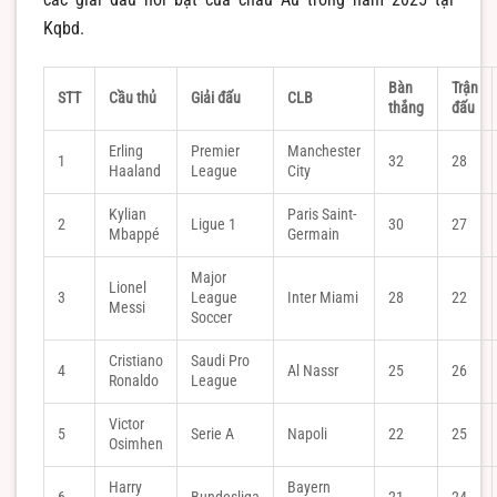
Kqbd.
Bàn
Trận
STT
Cầu thủ
Giải đấu
CLB
thắng
đấu
Erling
Premier
Manchester
1
32
28
Haaland
League
City
Kylian
Paris Saint-
2
Ligue 1
30
27
Mbappé
Germain
Major
Lionel
3
League
Inter Miami
28
22
Messi
Soccer
Cristiano
Saudi Pro
4
Al Nassr
25
26
Ronaldo
League
Victor
5
Serie A
Napoli
22
25
Osimhen
Harry
Bayern