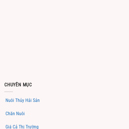
CHUYÊN MỤC
Nuôi Thủy Hải Sản
Chăn Nuôi
Giá Cả Thị Trường