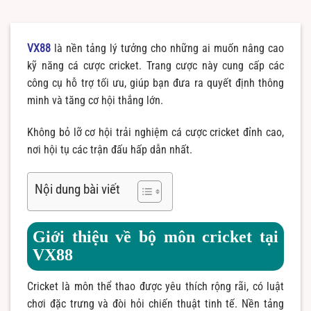
VX88
là nền tảng lý tưởng cho những ai muốn nâng cao
kỹ năng cá cược cricket. Trang cược này cung cấp các
công cụ hỗ trợ tối ưu, giúp bạn đưa ra quyết định thông
minh và tăng cơ hội thắng lớn.
Không bỏ lỡ cơ hội trải nghiệm cá cược cricket đỉnh cao,
nơi hội tụ các trận đấu hấp dẫn nhất.
Nội dung bài viết
Giới thiệu về bộ môn cricket tại
VX88
Cricket là môn thể thao được yêu thích rộng rãi, có luật
chơi đặc trưng và đòi hỏi chiến thuật tinh tế. Nền tảng