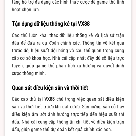
tảng hỗ trợ đa dạng các hình thức cược để game thủ linh
hoạt chọn lựa.
Tận dụng dữ liệu thống kê tại VX88
Cao thủ luôn khai thác dữ liệu thống kê và lịch sử trận
đấu để đưa ra dự đoán chính xác. Thông tin về kết quả
trước đó, hiệu suất đội bóng và cầu thủ quan trọng cung
cấp cơ sở khoa học. Nhà cái cập nhật đầy đủ số liệu trực
tuyến, giúp game thủ phân tích xu hướng và quyết định
cược thông minh.
Quan sát điều kiện sân và thời tiết
Các cao thủ tại
VX88
chú trọng việc quan sát điều kiện
sân và thời tiết trước khi đặt cược. Sân cứng, sân cỏ hay
điều kiện ẩm ướt ảnh hưởng trực tiếp đến hiệu suất thi
đấu. Nhà cái cung cấp thông tin chi tiết về điều kiện trận
đấu, giúp game thủ dự đoán kết quả chính xác hơn.