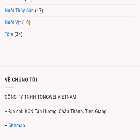
Nuôi Thủy Sản
(17)
Nuôi Vịt
(10)
Tôm
(34)
VỀ CHÚNG TÔI
CÔNG TY TNHH TONGWEI VIETNAM
+ Địa chỉ: KCN Tân Hương, Châu Thành, Tiền Giang
+
Sitemap