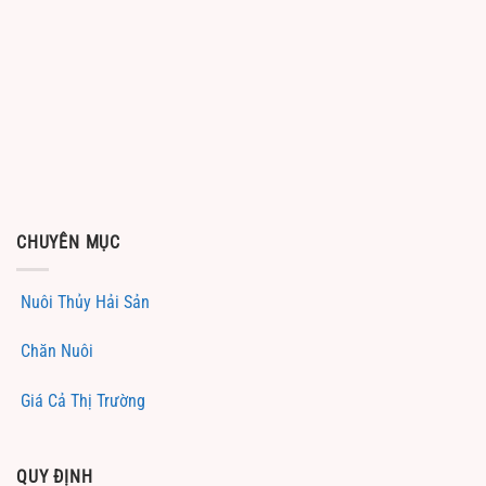
CHUYÊN MỤC
Nuôi Thủy Hải Sản
Chăn Nuôi
Giá Cả Thị Trường
QUY ĐỊNH