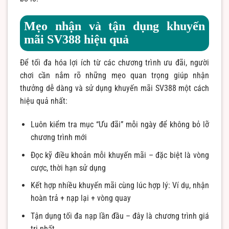
Mẹo nhận và tận dụng khuyến
mãi SV388 hiệu quả
Để tối đa hóa lợi ích từ các chương trình ưu đãi, người
chơi cần nắm rõ những mẹo quan trọng giúp nhận
thưởng dễ dàng và sử dụng khuyến mãi SV388 một cách
hiệu quả nhất:
Luôn kiểm tra mục “Ưu đãi” mỗi ngày để không bỏ lỡ
chương trình mới
Đọc kỹ điều khoản mỗi khuyến mãi – đặc biệt là vòng
cược, thời hạn sử dụng
Kết hợp nhiều khuyến mãi cùng lúc hợp lý: Ví dụ, nhận
hoàn trả + nạp lại + vòng quay
Tận dụng tối đa nạp lần đầu – đây là chương trình giá
trị nhất