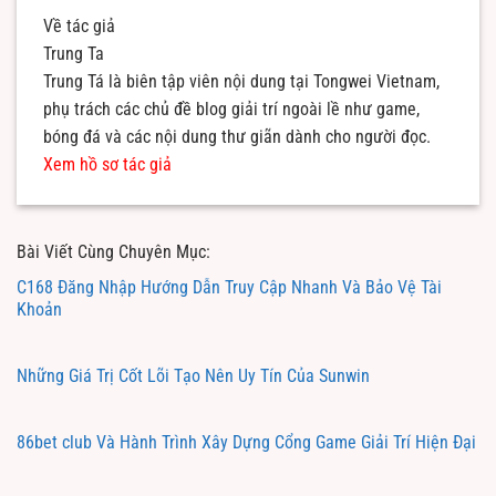
Về tác giả
Trung Ta
Trung Tá là biên tập viên nội dung tại Tongwei Vietnam,
phụ trách các chủ đề blog giải trí ngoài lề như game,
bóng đá và các nội dung thư giãn dành cho người đọc.
Xem hồ sơ tác giả
Bài Viết Cùng Chuyên Mục:
C168 Đăng Nhập Hướng Dẫn Truy Cập Nhanh Và Bảo Vệ Tài
Khoản
Những Giá Trị Cốt Lõi Tạo Nên Uy Tín Của Sunwin
86bet club Và Hành Trình Xây Dựng Cổng Game Giải Trí Hiện Đại