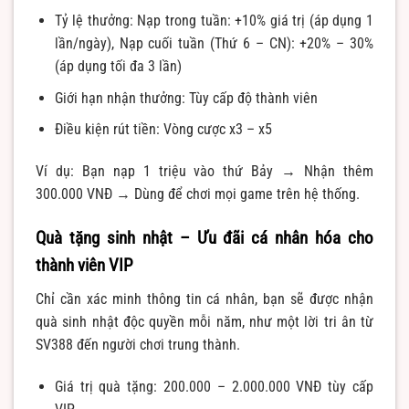
Tỷ lệ thưởng: Nạp trong tuần: +10% giá trị (áp dụng 1
lần/ngày), Nạp cuối tuần (Thứ 6 – CN): +20% – 30%
(áp dụng tối đa 3 lần)
Giới hạn nhận thưởng: Tùy cấp độ thành viên
Điều kiện rút tiền: Vòng cược x3 – x5
Ví dụ: Bạn nạp 1 triệu vào thứ Bảy → Nhận thêm
300.000 VNĐ → Dùng để chơi mọi game trên hệ thống.
Quà tặng sinh nhật – Ưu đãi cá nhân hóa cho
thành viên VIP
Chỉ cần xác minh thông tin cá nhân, bạn sẽ được nhận
quà sinh nhật độc quyền mỗi năm, như một lời tri ân từ
SV388 đến người chơi trung thành.
Giá trị quà tặng: 200.000 – 2.000.000 VNĐ tùy cấp