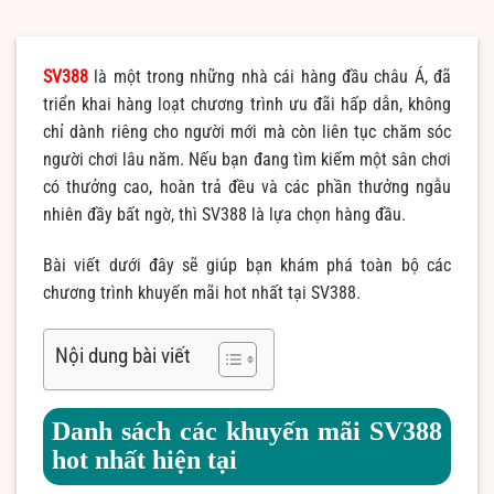
SV388
là một trong những nhà cái hàng đầu châu Á, đã
triển khai hàng loạt chương trình ưu đãi hấp dẫn, không
chỉ dành riêng cho người mới mà còn liên tục chăm sóc
người chơi lâu năm. Nếu bạn đang tìm kiếm một sân chơi
có thưởng cao, hoàn trả đều và các phần thưởng ngẫu
nhiên đầy bất ngờ, thì SV388 là lựa chọn hàng đầu.
Bài viết dưới đây sẽ giúp bạn khám phá toàn bộ các
chương trình khuyến mãi hot nhất tại SV388.
Nội dung bài viết
Danh sách các khuyến mãi SV388
hot nhất hiện tại