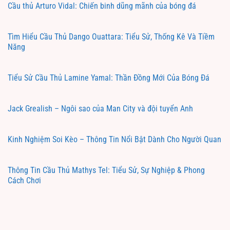
Cầu thủ Arturo Vidal: Chiến binh dũng mãnh của bóng đá
Tìm Hiểu Cầu Thủ Dango Ouattara: Tiểu Sử, Thống Kê Và Tiềm
Năng
Tiểu Sử Cầu Thủ Lamine Yamal: Thần Đồng Mới Của Bóng Đá
Jack Grealish – Ngôi sao của Man City và đội tuyển Anh
Kinh Nghiệm Soi Kèo – Thông Tin Nổi Bật Dành Cho Người Quan
Thông Tin Cầu Thủ Mathys Tel: Tiểu Sử, Sự Nghiệp & Phong
Cách Chơi