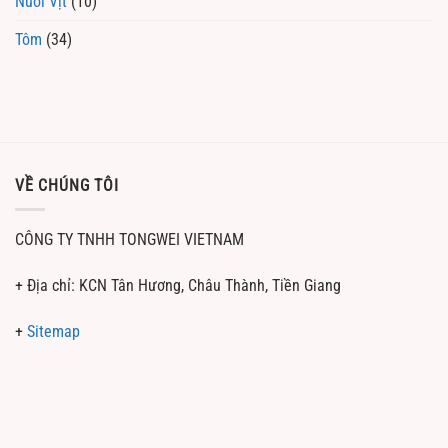
Nuôi Vịt
(10)
Tôm
(34)
VỀ CHÚNG TÔI
CÔNG TY TNHH TONGWEI VIETNAM
+ Địa chỉ: KCN Tân Hương, Châu Thành, Tiền Giang
+
Sitemap