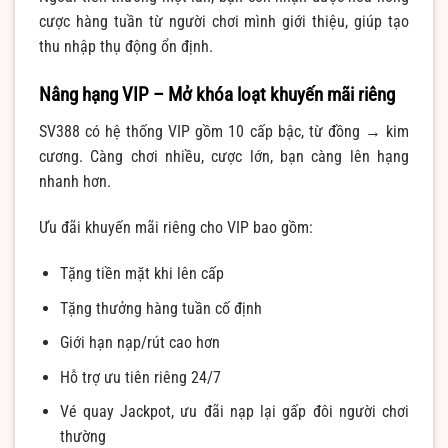
cược hàng tuần từ người chơi mình giới thiệu, giúp tạo
thu nhập thụ động ổn định.
Nâng hạng VIP – Mở khóa loạt khuyến mãi riêng
SV388 có hệ thống VIP gồm 10 cấp bậc, từ đồng → kim
cương. Càng chơi nhiều, cược lớn, bạn càng lên hạng
nhanh hơn.
Ưu đãi khuyến mãi riêng cho VIP bao gồm:
Tặng tiền mặt khi lên cấp
Tặng thưởng hàng tuần cố định
Giới hạn nạp/rút cao hơn
Hỗ trợ ưu tiên riêng 24/7
Vé quay Jackpot, ưu đãi nạp lại gấp đôi người chơi
thường