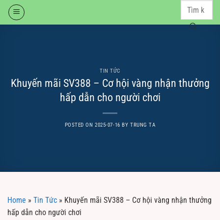
Skip
to
content
TIN TỨC
Khuyến mãi SV388 – Cơ hội vàng nhận thưởng
hấp dẫn cho người chơi
POSTED ON
2025-07-16
BY
TRUNG TA
Home
»
Tin Tức
»
Khuyến mãi SV388 – Cơ hội vàng nhận thưởng
hấp dẫn cho người chơi