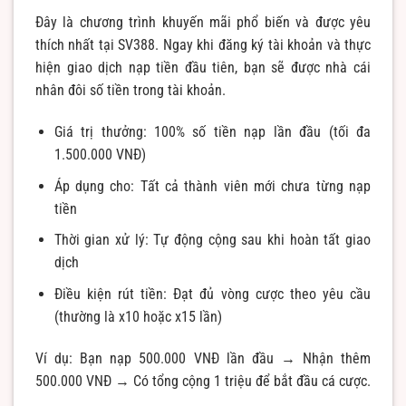
Đây là chương trình khuyến mãi phổ biến và được yêu
thích nhất tại SV388. Ngay khi đăng ký tài khoản và thực
hiện giao dịch nạp tiền đầu tiên, bạn sẽ được nhà cái
nhân đôi số tiền trong tài khoản.
Giá trị thưởng: 100% số tiền nạp lần đầu (tối đa
1.500.000 VNĐ)
Áp dụng cho: Tất cả thành viên mới chưa từng nạp
tiền
Thời gian xử lý: Tự động cộng sau khi hoàn tất giao
dịch
Điều kiện rút tiền: Đạt đủ vòng cược theo yêu cầu
(thường là x10 hoặc x15 lần)
Ví dụ: Bạn nạp 500.000 VNĐ lần đầu → Nhận thêm
500.000 VNĐ → Có tổng cộng 1 triệu để bắt đầu cá cược.