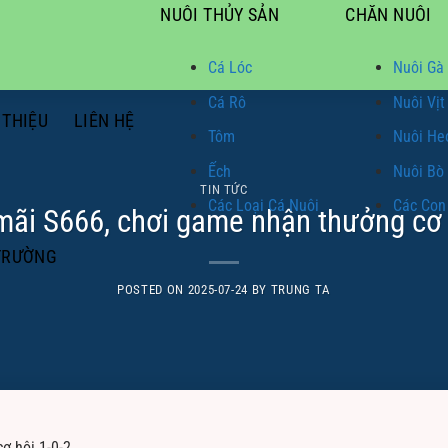
NUÔI THỦY SẢN
CHĂN NUÔI
Cá Lóc
Nuôi Gà
Cá Rô
Nuôi Vịt
 THIỆU
LIÊN HỆ
Tôm
Nuôi He
Ếch
Nuôi Bò
TIN TỨC
Các Loại Cá Nuôi
Các Con
ãi S666, chơi game nhận thưởng cơ 
 TRƯỜNG
POSTED ON
2025-07-24
BY
TRUNG TA
ơ hội 1-0-2