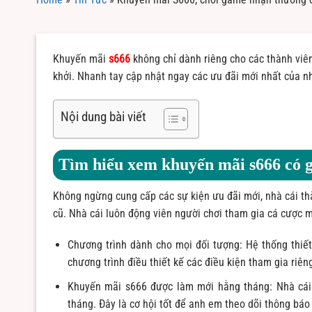
Khuyến mãi
s666
không chỉ dành riêng cho các thành viên
khởi. Nhanh tay cập nhật ngay các ưu đãi mới nhất của n
Nội dung bài viết
Tìm hiểu xem khuyến mãi s666 có g
Không ngừng cung cấp các sự kiện ưu đãi mới, nhà cái th
cũ. Nhà cái luôn động viên người chơi tham gia cá cược m
Chương trình dành cho mọi đối tượng: Hệ thống thiế
chương trình điều thiết kế các điều kiện tham gia riê
Khuyến mãi s666 được làm mới hằng tháng: Nhà cái l
tháng. Đây là cơ hội tốt để anh em theo dõi thông bá