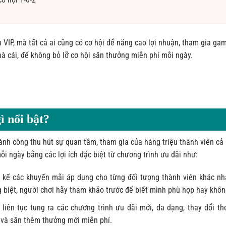
 VIP, mà tất cả ai cũng có cơ hội để năng cao lợi nhuận, tham gia g
hà cái, để không bỏ lỡ cơ hội săn thưởng miễn phí mỗi ngày.
ì nổi bật?
ành công thu hút sự quan tâm, tham gia của hàng triệu thành viên cả
ỗi ngày bằng các lợi ích đặc biệt từ chương trình ưu đãi như:
t kế các khuyến mãi áp dụng cho từng đối tượng thành viên khác nh
ng biệt, người chơi hãy tham khảo trước để biết mình phù hợp hay khô
iên tục tung ra các chương trình ưu đãi mới, đa dạng, thay đổi th
o và săn thêm thưởng mới miễn phí.