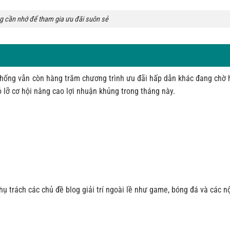
g cần nhớ để tham gia ưu đãi suôn sẻ
 thống vẫn còn hàng trăm chương trình ưu đãi hấp dẫn khác đang chờ 
 lỡ cơ hội nâng cao lợi nhuận khủng trong tháng này.
hụ trách các chủ đề blog giải trí ngoài lề như game, bóng đá và các n