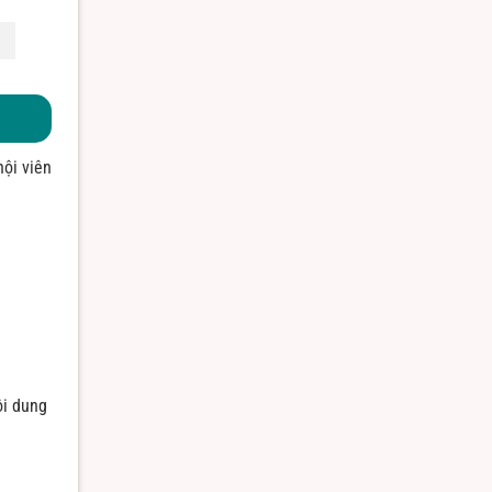
hội viên
ội dung