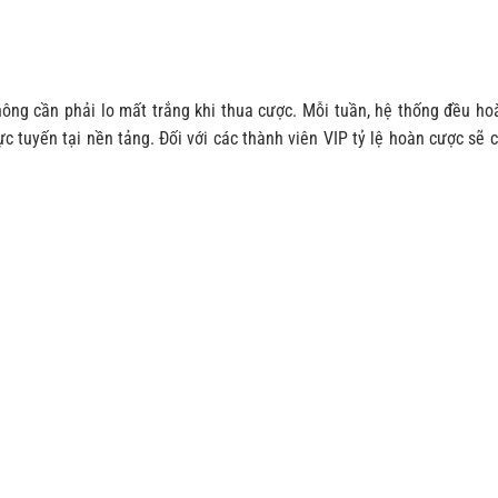
không cần phải lo mất trắng khi thua cược. Mỗi tuần, hệ thống đều ho
c tuyến tại nền tảng. Đối với các thành viên VIP tỷ lệ hoàn cược sẽ 