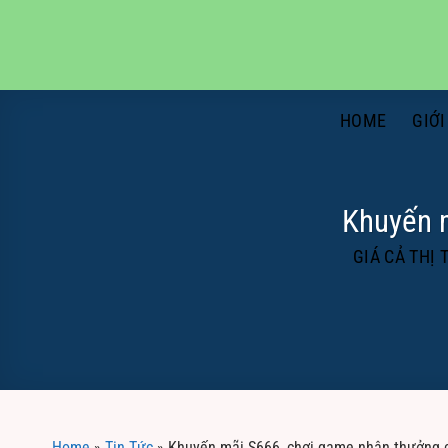
Skip
to
content
HOME
GIỚI
Khuyến m
GIÁ CẢ THỊ
Home
»
Tin Tức
»
Khuyến mãi S666, chơi game nhận thưởng c