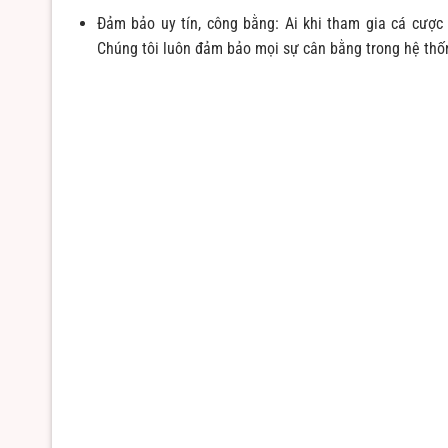
Đảm bảo uy tín, công bằng: Ai khi tham gia cá cược
Chúng tôi luôn đảm bảo mọi sự cân bằng trong hệ thống