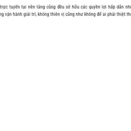
 trực tuyến tại nền tảng cũng đều sở hữu các quyền lợi hấp dẫn nh
 vận hành giải trí, không thiên vị cũng như không để ai phải thiệt th