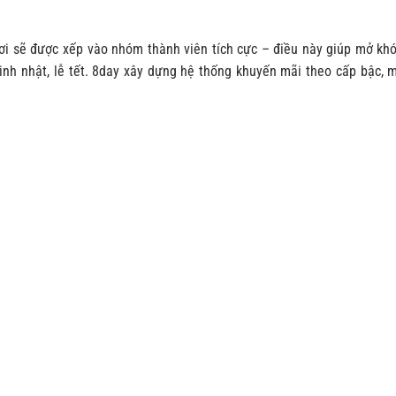
ơi sẽ được xếp vào nhóm thành viên tích cực – điều này giúp mở kh
inh nhật, lễ tết. 8day xây dựng hệ thống khuyến mãi theo cấp bậc, m