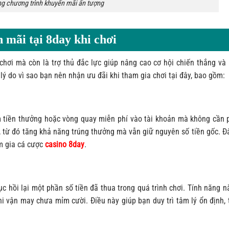
ạng chương trình khuyến mãi ấn tượng
 mãi tại 8day khi chơi
hơi mà còn là trợ thủ đắc lực giúp nâng cao cơ hội chiến thắng và 
 lý do vì sao bạn nên nhận ưu đãi khi tham gia chơi tại đây, bao gồm:
 tiền thưởng hoặc vòng quay miễn phí vào tài khoản mà không cần p
 từ đó tăng khả năng trúng thưởng mà vẫn giữ nguyên số tiền gốc. Đâ
am gia cá cược
casino 8day
.
c hồi lại một phần số tiền đã thua trong quá trình chơi. Tính năng 
hi vận may chưa mỉm cười. Điều này giúp bạn duy trì tâm lý ổn định, 