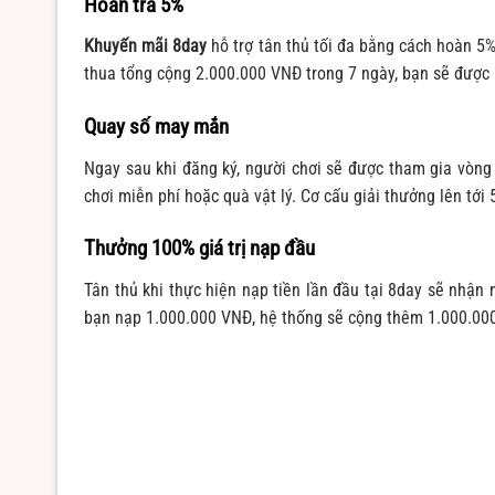
Hoàn trả 5%
Khuyến mãi 8day
hỗ trợ tân thủ tối đa bằng cách hoàn 5%
thua tổng cộng 2.000.000 VNĐ trong 7 ngày, bạn sẽ được 
Quay số may mắn
Ngay sau khi đăng ký, người chơi sẽ được tham gia vòng
chơi miễn phí hoặc quà vật lý. Cơ cấu giải thưởng lên tới
Thưởng 100% giá trị nạp đầu
Tân thủ khi thực hiện nạp tiền lần đầu tại 8day sẽ nhận 
bạn nạp 1.000.000 VNĐ, hệ thống sẽ cộng thêm 1.000.000