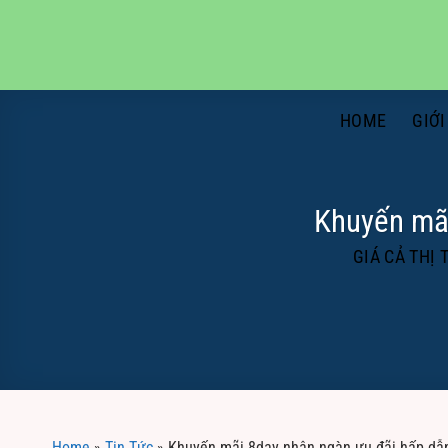
Skip
to
content
HOME
GIỚI
Khuyến mãi
GIÁ CẢ THỊ
Home
»
Tin Tức
»
Khuyến mãi 8day nhận ngàn ưu đãi hấp dẫn