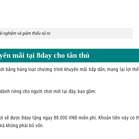
ải nghiệm và giảm thiểu rủi ro
ến mãi tại 8day cho tân thủ
i bằng hàng loạt chương trình khuyến mãi hấp dẫn, mang lại lợi thế 
dành riêng cho người chơi mới tại đây, bao gồm:
hơi sẽ được 8day tặng ngay 88.000 VNĐ miễn phí. Khoản tiền này có t
 mà không phải bỏ vốn.