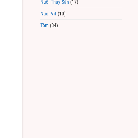
Nuôi Thủy Sản
(17)
Nuôi Vịt
(10)
Tôm
(34)