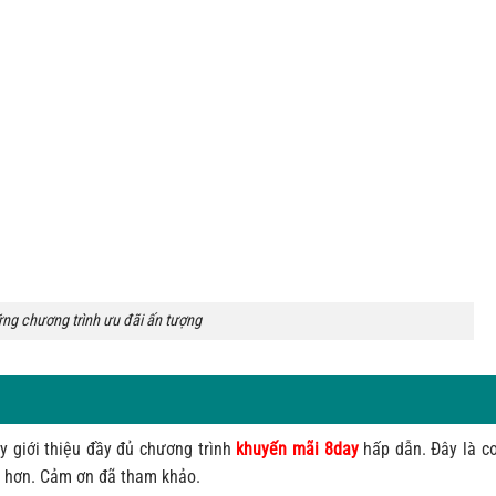
ng chương trình ưu đãi ấn tượng
ây giới thiệu đầy đủ chương trình
khuyến mãi 8day
hấp dẫn. Đây là cơ
i hơn. Cảm ơn đã tham khảo.