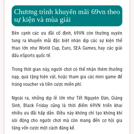
Chương trình khuyến mãi 69vn theo
sự kiện và mùa giải
Bên cạnh các ưu đãi cố định, 69VN còn thường xuyên
tung ra khuyến mãi đặc biệt nhân dịp các sự kiện thể
thao lớn như World Cup, Euro, SEA Games, hay các giải
đấu eSports quốc tế.
Trong thời gian này, người chơi có thể nhận thêm thưởng
nạp, quà tặng hiện vật, hoặc tham gia các mini game để
trúng voucher và tiền cược miễn phí.
Ngoài ra, những dịp lễ lớn như Tết Nguyên Đán, Giáng
Sinh, Black Friday cũng là thời điểm 69VN triển khai
nhiều ưu đãi hấp dẫn. Điều này không chỉ tạo không khí
sôi động cho người chơi mà còn mang đến cơ hội gia
tăng vốn cược một cách đáng kể.