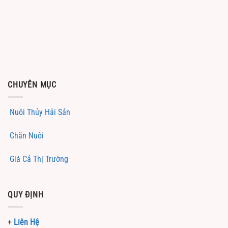
CHUYÊN MỤC
Nuôi Thủy Hải Sản
Chăn Nuôi
Giá Cả Thị Trường
QUY ĐỊNH
+
Liên Hệ