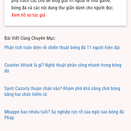
phụ trách các chủ đề blog giải trí ngoài lề như game,
bóng đá và các nội dung thư giãn dành cho người đọc.
Xem hồ sơ tác giả
Bài Viết Cùng Chuyên Mục:
Phân tích toàn diện về chiến thuật bóng đá 11 người hiện đại
Counter Attack là gì? Nghệ thuật phản công nhanh trong bóng
đá
Santi Cazorla thuận chân nào? Khám phá khả năng chơi bóng
bằng hai chân hiếm có
Mbappe bao nhiêu tuổi? Sự nghiệp rực rỡ của ngôi sao bóng đá
Pháp