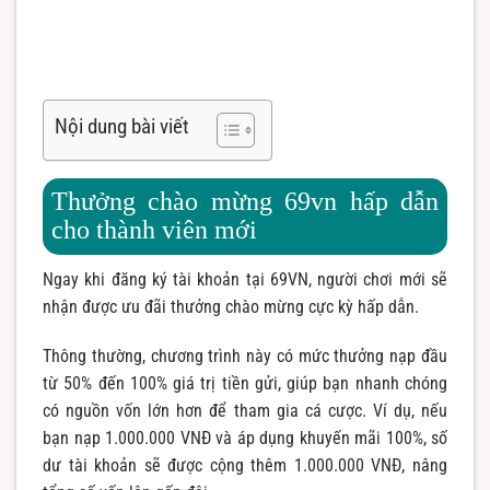
Nội dung bài viết
Thưởng chào mừng 69vn hấp dẫn
cho thành viên mới
Ngay khi đăng ký tài khoản tại 69VN, người chơi mới sẽ
nhận được ưu đãi thưởng chào mừng cực kỳ hấp dẫn.
Thông thường, chương trình này có mức thưởng nạp đầu
từ 50% đến 100% giá trị tiền gửi, giúp bạn nhanh chóng
có nguồn vốn lớn hơn để tham gia cá cược. Ví dụ, nếu
bạn nạp 1.000.000 VNĐ và áp dụng khuyến mãi 100%, số
dư tài khoản sẽ được cộng thêm 1.000.000 VNĐ, nâng