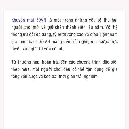
Khuyến mãi 69VN
là một trong những yếu tố thu hút
người chơi mới và giữ chân thành viên lâu năm. Với hệ
thống ưu đãi đa dạng, tỷ lệ thưởng cao và điều kiện tham
gia minh bạch, 69VN mang đến trải nghiệm cá cược trực
tuyến vừa giải trí vừa có lợi.
Từ thưởng nạp, hoàn trả, đến các chương trình đặc biệt
theo mùa, mỗi người chơi đều có thể tận dụng để gia
tăng vốn cược và kéo dài thời gian trải nghiệm.