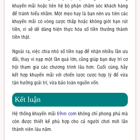
khuyến mãi hoặc liên hệ bộ phận chăm sóc khách hàng
để tránh hiểu nhầm. Một mẹo hay là bạn nên ưu tiên các
khuyến mãi có vòng cược thấp hoặc không giới hạn rút
tiền, vì sẽ dễ dàng hiện thực hóa số tiền thưởng thành
tiền thật.
Ngoài ra, việc chia nhỏ số tiền nạp để nhận nhiều lần ưu
đãi, thay vì nạp một lần quá lớn, cũng giúp bạn duy trì cơ
hội tham gia các chương trình lâu hơn. Cuối cùng, hãy
kết hợp khuyến mãi với chiến lược cược hợp lý để vừa
tận hưởng giải trí, vừa bảo toàn nguồn vốn.
Kết luận
Hệ thống khuyến mãi
69vn com
không chỉ phong phú mà
còn được thiết kế phù hợp cho cả người chơi mới lẫn
thành viên lâu năm.