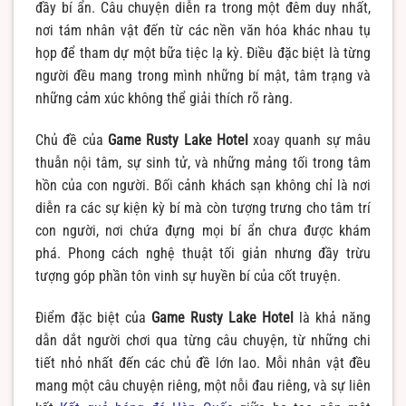
đầy bí ẩn. Câu chuyện diễn ra trong một đêm duy nhất,
nơi tám nhân vật đến từ các nền văn hóa khác nhau tụ
họp để tham dự một bữa tiệc lạ kỳ. Điều đặc biệt là từng
người đều mang trong mình những bí mật, tâm trạng và
những cảm xúc không thể giải thích rõ ràng.
Chủ đề của
Game Rusty Lake Hotel
xoay quanh sự mâu
thuẫn nội tâm, sự sinh tử, và những mảng tối trong tâm
hồn của con người. Bối cảnh khách sạn không chỉ là nơi
diễn ra các sự kiện kỳ bí mà còn tượng trưng cho tâm trí
con người, nơi chứa đựng mọi bí ẩn chưa được khám
phá. Phong cách nghệ thuật tối giản nhưng đầy trừu
tượng góp phần tôn vinh sự huyền bí của cốt truyện.
Điểm đặc biệt của
Game Rusty Lake Hotel
là khả năng
dẫn dắt người chơi qua từng câu chuyện, từ những chi
tiết nhỏ nhất đến các chủ đề lớn lao. Mỗi nhân vật đều
mang một câu chuyện riêng, một nỗi đau riêng, và sự liên