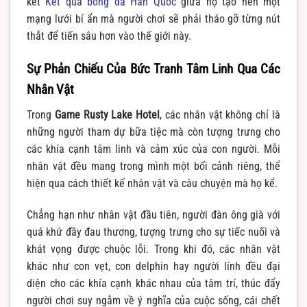
kết
Kết quả bóng đá Hàn Quốc
giữa họ tạo nên một
mạng lưới bí ẩn mà người chơi sẽ phải tháo gỡ từng nút
thắt để tiến sâu hơn vào thế giới này.
Sự Phản Chiếu Của Bức Tranh Tâm Linh Qua Các
Nhân Vật
Trong
Game Rusty Lake Hotel
, các nhân vật không chỉ là
những người tham dự bữa tiệc mà còn tượng trưng cho
các khía cạnh tâm linh và cảm xúc của con người. Mỗi
nhân vật đều mang trong mình một bối cảnh riêng, thể
hiện qua cách thiết kế nhân vật và câu chuyện mà họ kể.
Chẳng hạn như nhân vật đầu tiên, người đàn ông già với
quá khứ đầy đau thương, tượng trưng cho sự tiếc nuối và
khát vọng được chuộc lỗi. Trong khi đó, các nhân vật
khác như con vẹt, con delphin hay người lính đều đại
diện cho các khía cạnh khác nhau của tâm trí, thúc đẩy
người chơi suy ngẫm về ý nghĩa của cuộc sống, cái chết