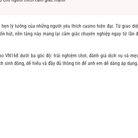
 hẹn lý tưởng của những người yêu thích casino hiện đại. Từ giao di
uốn hút, nền tảng này mang lại cảm giác chuyên nghiệp ngay từ lần đ
ino VN168 dưới ba góc độ: trải nghiệm chơi, đánh giá dịch vụ và mẹo
ch sinh động, dễ hiểu và đầy đủ thông tin để anh em dễ dàng áp dụng