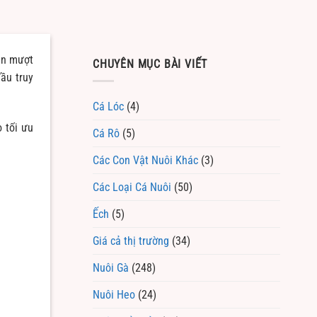
ện mượt
CHUYÊN MỤC BÀI VIẾT
ầu truy
Cá Lóc
(4)
 tối ưu
Cá Rô
(5)
.
Các Con Vật Nuôi Khác
(3)
Các Loại Cá Nuôi
(50)
Ếch
(5)
Giá cả thị trường
(34)
Nuôi Gà
(248)
Nuôi Heo
(24)