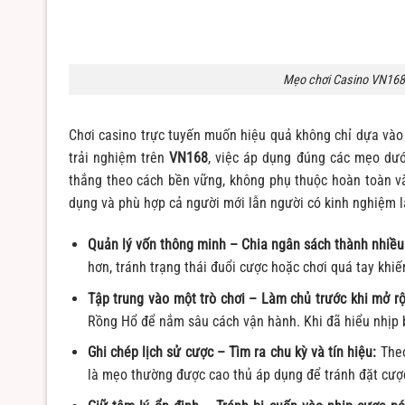
Mẹo chơi Casino VN168 t
Chơi casino trực tuyến muốn hiệu quả không chỉ dựa vào
trải nghiệm trên
VN168
, việc áp dụng đúng các mẹo dưới
thắng theo cách bền vững, không phụ thuộc hoàn toàn và
dụng và phù hợp cả người mới lẫn người có kinh nghiệm 
Quản lý vốn thông minh – Chia ngân sách thành nhiều
hơn, tránh trạng thái đuổi cược hoặc chơi quá tay khi
Tập trung vào một trò chơi – Làm chủ trước khi mở r
Rồng Hổ để nắm sâu cách vận hành. Khi đã hiểu nhịp biế
Ghi chép lịch sử cược – Tìm ra chu kỳ và tín hiệu:
Theo
là mẹo thường được cao thủ áp dụng để tránh đặt cượ