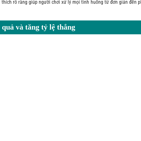
i thích rõ ràng giúp người chơi xử lý mọi tình huống từ đơn giản đến 
quả và tăng tỷ lệ thắng