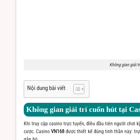
Không gian giải t
Nội dung bài viết
Không gian giải trí cuốn hút tại C
Khi truy cập casino trực tuyến, điều đầu tiên người chơi 
cược. Casino
VN168
được thiết kế đúng tinh thần này: trự
gắn bó.