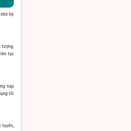
 nhờ hệ
 tượng,
iên tục
ởng nạp
dụng tối
c tuyến,