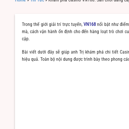
Trong thế giới giải trí trực tuyến,
VN168
nổi bật như điểm
mà, cách vận hành ổn định cho đến hàng loạt trò chơi c
cập.
Bài viết dưới đây sẽ giúp anh Trị khám phá chi tiết Cas
hiệu quả. Toàn bộ nội dung được trình bày theo phong cá