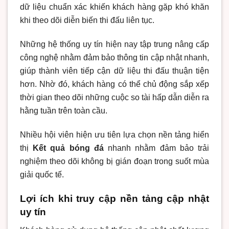
dữ liệu chuẩn xác khiến khách hàng gặp khó khăn
khi theo dõi diễn biến thi đấu liên tục.
Những hệ thống uy tín hiện nay tập trung nâng cấp
công nghệ nhằm đảm bảo thông tin cập nhật nhanh,
giúp thành viên tiếp cận dữ liệu thi đấu thuận tiện
hơn. Nhờ đó, khách hàng có thể chủ động sắp xếp
thời gian theo dõi những cuộc so tài hấp dẫn diễn ra
hằng tuần trên toàn cầu.
Nhiều hội viên hiện ưu tiên lựa chọn nền tảng hiển
thị
Kết quả bóng đá
nhanh nhằm đảm bảo trải
nghiệm theo dõi không bị gián đoạn trong suốt mùa
giải quốc tế.
Lợi ích khi truy cập nền tảng cập nhật
uy tín