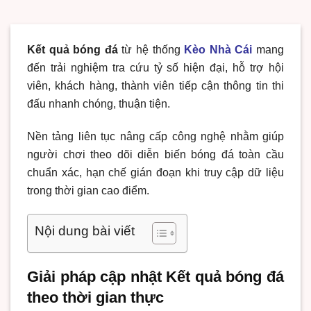
Kết quả bóng đá
từ hệ thống
Kèo Nhà Cái
mang
đến trải nghiệm tra cứu tỷ số hiện đại, hỗ trợ hội
viên, khách hàng, thành viên tiếp cận thông tin thi
đấu nhanh chóng, thuận tiện.
Nền tảng liên tục nâng cấp công nghệ nhằm giúp
người chơi theo dõi diễn biến bóng đá toàn cầu
chuẩn xác, hạn chế gián đoạn khi truy cập dữ liệu
trong thời gian cao điểm.
Nội dung bài viết
Giải pháp cập nhật Kết quả bóng đá
theo thời gian thực