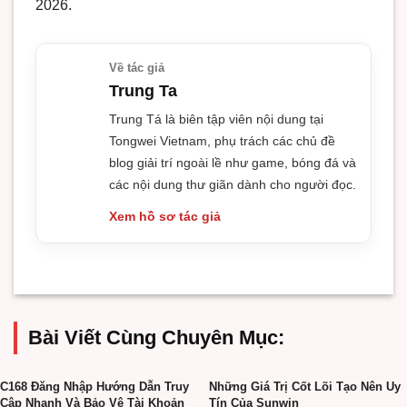
2026.
Về tác giả
Trung Ta
Trung Tá là biên tập viên nội dung tại
Tongwei Vietnam, phụ trách các chủ đề
blog giải trí ngoài lề như game, bóng đá và
các nội dung thư giãn dành cho người đọc.
Xem hồ sơ tác giả
Bài Viết Cùng Chuyên Mục:
C168 Đăng Nhập Hướng Dẫn Truy
Những Giá Trị Cốt Lõi Tạo Nên Uy
Cập Nhanh Và Bảo Vệ Tài Khoản
Tín Của Sunwin