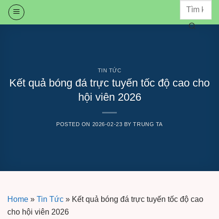
Skip
to
content
TIN TỨC
Kết quả bóng đá trực tuyến tốc độ cao cho
hội viên 2026
POSTED ON
2026-02-23
BY
TRUNG TA
Home
»
Tin Tức
»
Kết quả bóng đá trực tuyến tốc độ cao
cho hội viên 2026