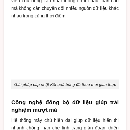
viên chủ động cập nhật thông tin thi đấu toàn cầu
mà không cần chuyển đổi nhiều nguồn dữ liệu khác
nhau trong cùng thời điểm.
Giải pháp cập nhật Kết quả bóng đá theo thời gian thực
Công nghệ đồng bộ dữ liệu giúp trải
nghiệm mượt mà
Hệ thống máy chủ hiện đại giúp dữ liệu hiển thị
nhanh chóng, hạn chế tình trạng gián đoạn khiến