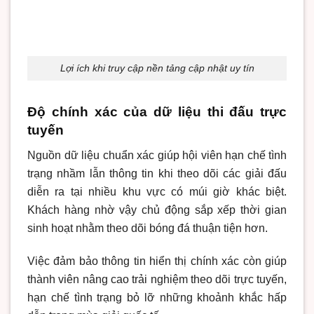
Lợi ích khi truy cập nền tảng cập nhật uy tín
Độ chính xác của dữ liệu thi đấu trực
tuyến
Nguồn dữ liệu chuẩn xác giúp hội viên hạn chế tình
trạng nhầm lẫn thông tin khi theo dõi các giải đấu
diễn ra tại nhiều khu vực có múi giờ khác biệt.
Khách hàng nhờ vậy chủ động sắp xếp thời gian
sinh hoạt nhằm theo dõi bóng đá thuận tiện hơn.
Việc đảm bảo thông tin hiển thị chính xác còn giúp
thành viên nâng cao trải nghiệm theo dõi trực tuyến,
hạn chế tình trạng bỏ lỡ những khoảnh khắc hấp