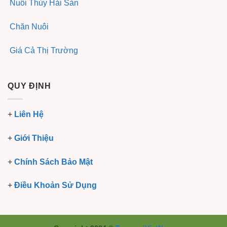
Nuôi Thủy Hải Sản
Chăn Nuôi
Giá Cả Thị Trường
QUY ĐỊNH
+
Liên Hệ
+
Giới Thiệu
+
Chính Sách Bảo Mật
+
Điều Khoản Sử Dụng