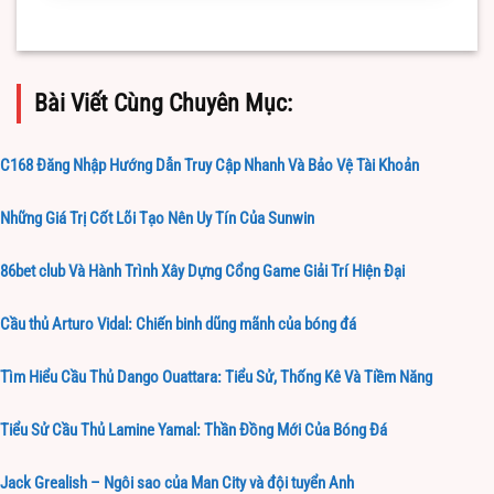
Bài Viết Cùng Chuyên Mục:
C168 Đăng Nhập Hướng Dẫn Truy Cập Nhanh Và Bảo Vệ Tài Khoản
Những Giá Trị Cốt Lõi Tạo Nên Uy Tín Của Sunwin
86bet club Và Hành Trình Xây Dựng Cổng Game Giải Trí Hiện Đại
Cầu thủ Arturo Vidal: Chiến binh dũng mãnh của bóng đá
Tìm Hiểu Cầu Thủ Dango Ouattara: Tiểu Sử, Thống Kê Và Tiềm Năng
Tiểu Sử Cầu Thủ Lamine Yamal: Thần Đồng Mới Của Bóng Đá
Jack Grealish – Ngôi sao của Man City và đội tuyển Anh