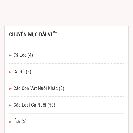
CHUYÊN MỤC BÀI VIẾT
Cá Lóc
(4)
Cá Rô
(5)
Các Con Vật Nuôi Khác
(3)
Các Loại Cá Nuôi
(50)
Ếch
(5)