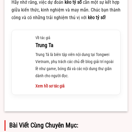
Hãy nhớ rằng, việc dự đoán
kèo tỷ số
cần một sự kết hợp
giữa kiến thức, kinh nghiệm và may mắn. Chúc bạn thành
công và có những trải nghiệm thú vị với
kèo tỷ số
!
Về tác giả
Trung Ta
Trung Tá là biên tập viên nội dung tại Tongwei
Vietnam, phụ trách các chủ đề blog giải trí ngoài
lề như game, bóng đá và các nội dung thư giãn
dành cho người đọc.
Xem hồ sơ tác giả
Bài Viết Cùng Chuyên Mục: