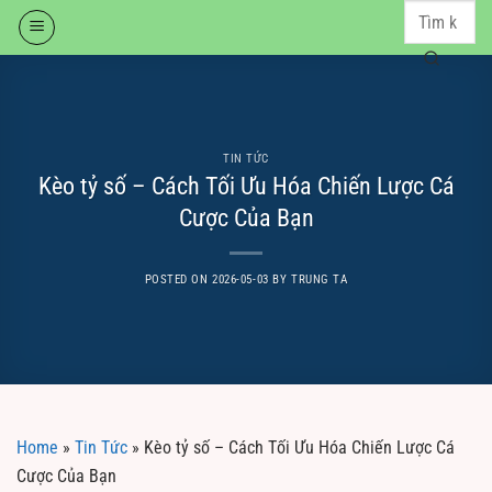
Skip
to
content
TIN TỨC
Kèo tỷ số – Cách Tối Ưu Hóa Chiến Lược Cá
Cược Của Bạn
POSTED ON
2026-05-03
BY
TRUNG TA
Home
»
Tin Tức
»
Kèo tỷ số – Cách Tối Ưu Hóa Chiến Lược Cá
Cược Của Bạn