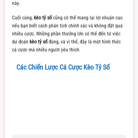
này.
Cuối cùng,
kèo tỷ số
cũng có thể mang lại lợi nhuận cao
nếu bạn biết cách phân tích chính xác và không đặt quá
nhiều cược. Những phần thưởng lớn có thể đến từ việc
dự đoán
kèo tỷ số
đúng, và vì thế, đây là một hình thức
cá cược mà nhiều người yêu thích.
Các Chiến Lược Cá Cược Kèo Tỷ Số