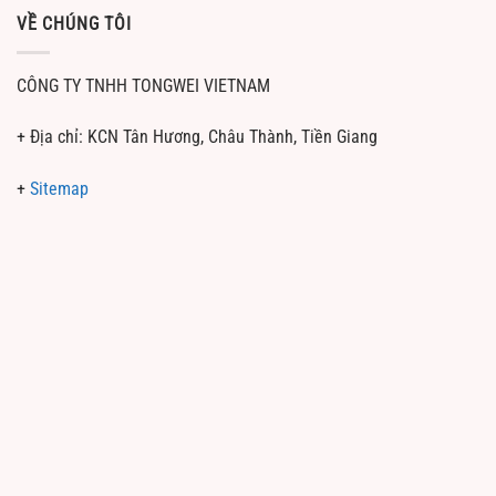
VỀ CHÚNG TÔI
CÔNG TY TNHH TONGWEI VIETNAM
+ Địa chỉ: KCN Tân Hương, Châu Thành, Tiền Giang
+
Sitemap