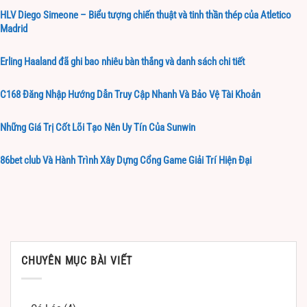
HLV Diego Simeone – Biểu tượng chiến thuật và tinh thần thép của Atletico
Madrid
Erling Haaland đã ghi bao nhiêu bàn thắng và danh sách chi tiết
C168 Đăng Nhập Hướng Dẫn Truy Cập Nhanh Và Bảo Vệ Tài Khoản
Những Giá Trị Cốt Lõi Tạo Nên Uy Tín Của Sunwin
86bet club Và Hành Trình Xây Dựng Cổng Game Giải Trí Hiện Đại
CHUYÊN MỤC BÀI VIẾT