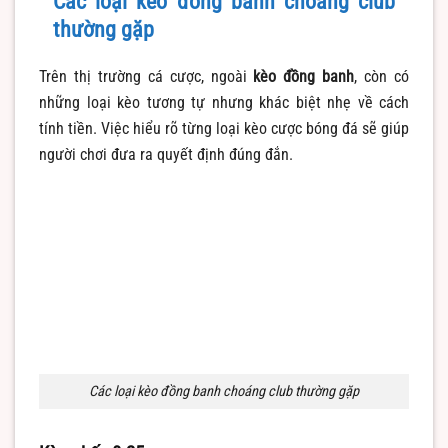
Các loại kèo đồng banh choáng club
thường gặp
Trên thị trường cá cược, ngoài
kèo đồng banh
, còn có
những loại kèo tương tự nhưng khác biệt nhẹ về cách
tính tiền. Việc hiểu rõ từng loại kèo cược bóng đá sẽ giúp
người chơi đưa ra quyết định đúng đắn.
Các loại kèo đồng banh choáng club thường gặp