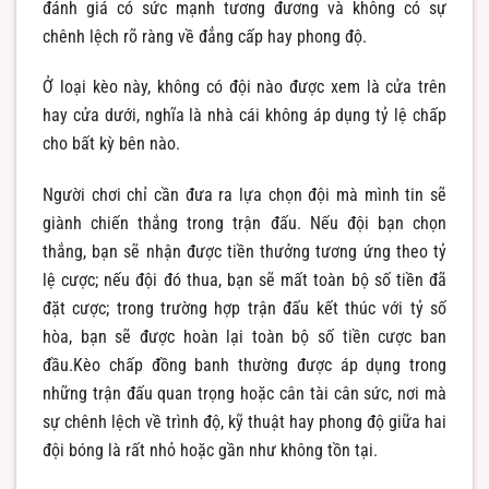
đánh giá có sức mạnh tương đương và không có sự
chênh lệch rõ ràng về đẳng cấp hay phong độ.
Ở loại kèo này, không có đội nào được xem là cửa trên
hay cửa dưới, nghĩa là nhà cái không áp dụng tỷ lệ chấp
cho bất kỳ bên nào.
Người chơi chỉ cần đưa ra lựa chọn đội mà mình tin sẽ
giành chiến thắng trong trận đấu. Nếu đội bạn chọn
thắng, bạn sẽ nhận được tiền thưởng tương ứng theo tỷ
lệ cược; nếu đội đó thua, bạn sẽ mất toàn bộ số tiền đã
đặt cược; trong trường hợp trận đấu kết thúc với tỷ số
hòa, bạn sẽ được hoàn lại toàn bộ số tiền cược ban
đầu.Kèo chấp đồng banh thường được áp dụng trong
những trận đấu quan trọng hoặc cân tài cân sức, nơi mà
sự chênh lệch về trình độ, kỹ thuật hay phong độ giữa hai
đội bóng là rất nhỏ hoặc gần như không tồn tại.