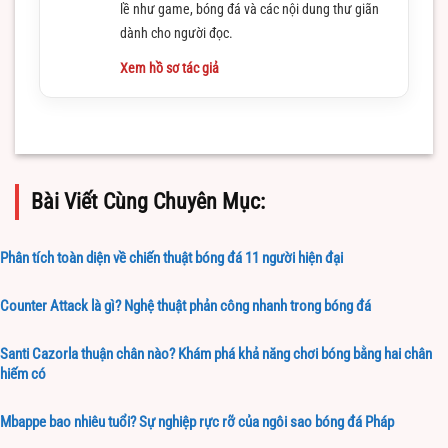
lề như game, bóng đá và các nội dung thư giãn
dành cho người đọc.
Xem hồ sơ tác giả
Bài Viết Cùng Chuyên Mục:
Phân tích toàn diện về chiến thuật bóng đá 11 người hiện đại
Counter Attack là gì? Nghệ thuật phản công nhanh trong bóng đá
Santi Cazorla thuận chân nào? Khám phá khả năng chơi bóng bằng hai chân
hiếm có
Mbappe bao nhiêu tuổi? Sự nghiệp rực rỡ của ngôi sao bóng đá Pháp