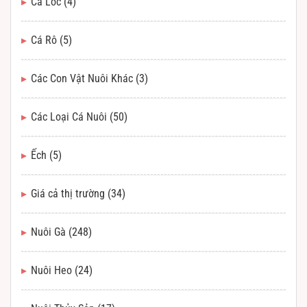
Cá Lóc
(4)
Cá Rô
(5)
Các Con Vật Nuôi Khác
(3)
Các Loại Cá Nuôi
(50)
Ếch
(5)
Giá cả thị trường
(34)
Nuôi Gà
(248)
Nuôi Heo
(24)