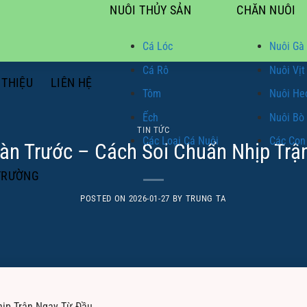
NUÔI THỦY SẢN
CHĂN NUÔI
Cá Lóc
Nuôi Gà
Cá Rô
Nuôi Vịt
 THIỆU
LIÊN HỆ
Tôm
Nuôi He
Ếch
Nuôi Bò
TIN TỨC
Các Loại Cá Nuôi
Các Con
Bàn Trước – Cách Soi Chuẩn Nhịp Trậ
 TRƯỜNG
POSTED ON
2026-01-27
BY
TRUNG TA
hịp Trận Ngay Từ Đầu