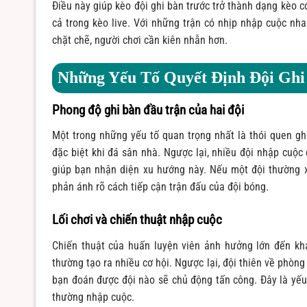
Điều này giúp kèo đội ghi bàn trước trở thành dạng kèo c
cả trong kèo live. Với những trận có nhịp nhập cuộc nha
chặt chẽ, người chơi cần kiên nhẫn hơn.
Những Yếu Tố Quyết Định Đội Ghi
Phong độ ghi bàn đầu trận của hai đội
Một trong những yếu tố quan trọng nhất là thói quen gh
đặc biệt khi đá sân nhà. Ngược lại, nhiều đội nhập cuộc
giúp bạn nhận diện xu hướng này. Nếu một đội thường x
phản ánh rõ cách tiếp cận trận đấu của đội bóng.
Lối chơi và chiến thuật nhập cuộc
Chiến thuật của huấn luyện viên ảnh hưởng lớn đến kh
thường tạo ra nhiều cơ hội. Ngược lại, đội thiên về phò
bạn đoán được đội nào sẽ chủ động tấn công. Đây là yếu 
thường nhập cuộc.