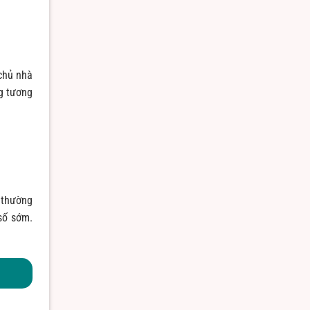
 chủ nhà
ng tương
 thường
số sớm.