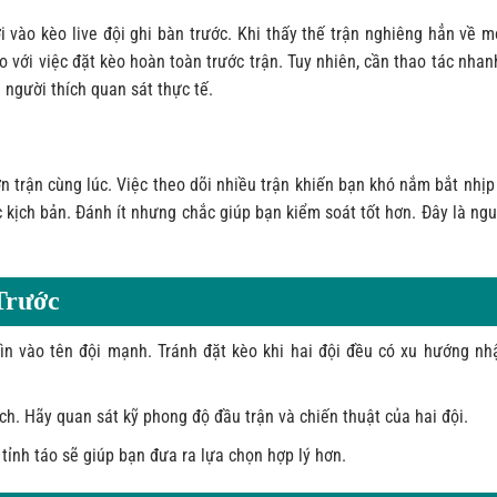
 vào kèo live đội ghi bàn trước. Khi thấy thế trận nghiêng hẳn về m
so với việc đặt kèo hoàn toàn trước trận. Tuy nhiên, cần thao tác nhan
 người thích quan sát thực tế.
 trận cùng lúc. Việc theo dõi nhiều trận khiến bạn khó nắm bắt nhịp
c kịch bản. Đánh ít nhưng chắc giúp bạn kiểm soát tốt hơn. Đây là ng
Trước
hìn vào tên đội mạnh. Tránh đặt kèo khi hai đội đều có xu hướng nh
ích. Hãy quan sát kỹ phong độ đầu trận và chiến thuật của hai đội.
tỉnh táo sẽ giúp bạn đưa ra lựa chọn hợp lý hơn.