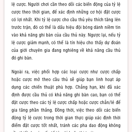
lệ cược. Người chơi cần theo dõi các biến động của tỷ lệ
cược theo thời gian, để xác định những cơ hội đặt cược
có lợi nhất. Khi tỷ lệ cược cho cầu thủ yêu thích tăng lên
trước trận, đó có thể là dấu hiệu đội bóng dành niềm tin
vào khả năng ghi bàn của cầu thủ này. Ngược lại, nếu tỷ
lệ cược giảm mạnh, có thể là tín hiệu cho thấy dự đoán
của giới chuyên gia đang nghiêng về khả năng cầu thủ
đó ghi bàn.
Ngoài ra, việc phối hợp các loại cược như cược chấp
hoặc cược mở theo cầu thủ sẽ giúp bạn linh hoạt áp
dụng các chiến thuật phù hợp. Chẳng hạn, khi đã xác
định được cầu thủ có khả năng ghi bàn cao, bạn có thể
đặt cược theo các tỷ lệ cược chấp hoặc cược chẵn/lẻ để
gia tăng phần thắng. Đồng thời, việc theo dõi các biến
động tỷ lệ cược trong thời gian thực giúp xác định thời
điểm đặt cược tốt nhất, tránh các pha dao động không