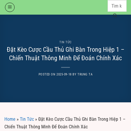
Skip
to
content
TIN TỨC
Đặt Kèo Cược Cầu Thủ Ghi Bàn Trong Hiệp 1 –
Chiến Thuật Thông Minh Để Đoán Chính Xác
POSTED ON
2025-09-18
BY
TRUNG TA
Home
»
Tin Tức
»
Đặt Kèo Cược Cầu Thủ Ghi Bàn Trong Hiệp 1 –
Chiến Thuật Thông Minh Để Đoán Chính Xác