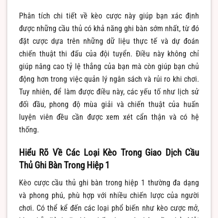
Phân tích chi tiết về kèo cược này giúp bạn xác định
được những cầu thủ có khả năng ghi bàn sớm nhất, từ đó
đặt cược dựa trên những dữ liệu thực tế và dự đoán
chiến thuật thi đấu của đội tuyển. Điều này không chỉ
giúp nâng cao tỷ lệ thắng của bạn mà còn giúp bạn chủ
động hơn trong việc quản lý ngân sách và rủi ro khi chơi.
Tuy nhiên, để làm được điều này, các yếu tố như lịch sử
đối đầu, phong độ mùa giải và chiến thuật của huấn
luyện viên đều cần được xem xét cẩn thận và có hệ
thống.
Hiểu Rõ Về Các Loại Kèo Trong Giao Dịch Cầu
Thủ Ghi Bàn Trong Hiệp 1
Kèo cược cầu thủ ghi bàn trong hiệp 1 thường đa dạng
và phong phú, phù hợp với nhiều chiến lược của người
chơi. Có thể kể đến các loại phổ biến như kèo cược mở,