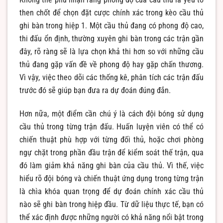
then chốt để chọn đặt cược chính xác trong kèo cầu thủ
ghi bàn trong hiệp 1. Một cầu thủ đang có phong độ cao,
thi đấu ổn định, thường xuyên ghi bàn trong các trận gần
đây, rõ ràng sẽ là lựa chọn khả thi hơn so với những cầu
thủ đang gặp vấn đề về phong độ hay gặp chấn thương.
Vì vậy, việc theo dõi các thống kê, phân tích các trận đấu
trước đó sẽ giúp bạn đưa ra dự đoán đúng đắn.
Hơn nữa, một điểm cần chú ý là cách đội bóng sử dụng
cầu thủ trong từng trận đấu. Huấn luyện viên có thể có
chiến thuật phù hợp với từng đối thủ, hoặc chơi phòng
ngự chặt trong phần đầu trận để kiểm soát thế trận, qua
đó làm giảm khả năng ghi bàn của cầu thủ. Vì thế, việc
hiểu rõ đội bóng và chiến thuật ứng dụng trong từng trận
là chìa khóa quan trọng để dự đoán chính xác cầu thủ
nào sẽ ghi bàn trong hiệp đầu. Từ dữ liệu thực tế, bạn có
thể xác định được những người có khả năng nổi bật trong