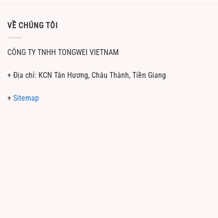
VỀ CHÚNG TÔI
CÔNG TY TNHH TONGWEI VIETNAM
+ Địa chỉ: KCN Tân Hương, Châu Thành, Tiền Giang
+
Sitemap