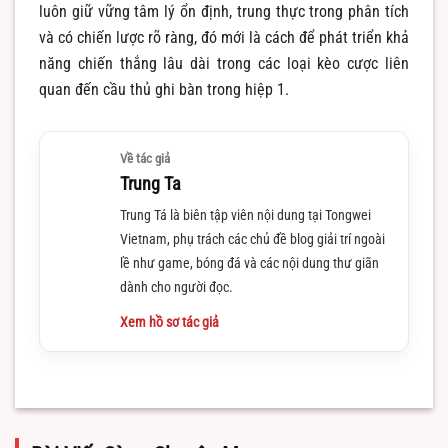
luôn giữ vững tâm lý ổn định, trung thực trong phân tích
và có chiến lược rõ ràng, đó mới là cách để phát triển khả
năng chiến thắng lâu dài trong các loại kèo cược liên
quan đến cầu thủ ghi bàn trong hiệp 1.
Về tác giả
Trung Ta
Trung Tá là biên tập viên nội dung tại Tongwei
Vietnam, phụ trách các chủ đề blog giải trí ngoài
lề như game, bóng đá và các nội dung thư giãn
dành cho người đọc.
Xem hồ sơ tác giả