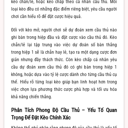
kèo chẵn/lẻ, hoặc kèo chấp theo cá nhân cầu thủ. Mỗi
loại kèo đều có những đặc điểm riêng biệt, yêu cầu người
chơi cần hiểu rõ để đặt cược hiệu quả.
Đối với kèo mở, người chơi sẽ dự đoán xem cầu thủ nào
ghi bàn trong hiệp đầu và đặt cược vào cầu thủ đó. Kèo
chẵn/lẻ lại tập trung vào việc dự đoán số bàn thắng
trong hiệp 1 sẽ là chẵn hay lẻ, tạo ra một dạng cược đơn
giản nhưng đầy thách thức. Còn kèo chấp cá nhân yêu
cầu dự đoán xem cầu thủ đó có ghi bàn trong hiệp 1
không, hoặc dựa vào tỷ lệ cược dành cho từng cầu thủ cụ
thể. Hiểu rõ từng loại kèo giúp bạn linh hoạt hơn trong
việc chọn lựa phương thức cược phù hợp và tối ưu hóa
khả năng chiến thắng.
Phân Tích Phong Độ Cầu Thủ – Yếu Tố Quan
Trọng Để Đặt Kèo Chính Xác
Không thể phủ nhận rằng phong độ của cầu thủ là yếu tố