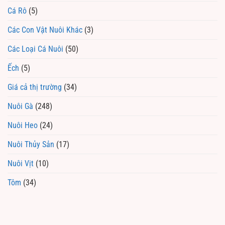
Cá Rô
(5)
Các Con Vật Nuôi Khác
(3)
Các Loại Cá Nuôi
(50)
Ếch
(5)
Giá cả thị trường
(34)
Nuôi Gà
(248)
Nuôi Heo
(24)
Nuôi Thủy Sản
(17)
Nuôi Vịt
(10)
Tôm
(34)