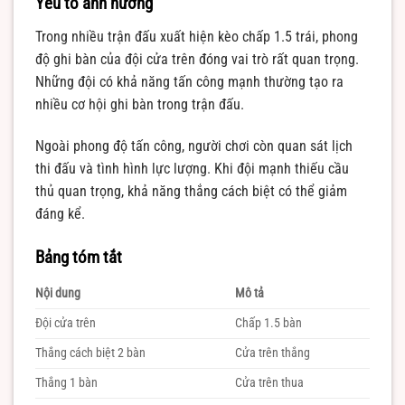
Yếu tố ảnh hưởng
Trong nhiều trận đấu xuất hiện kèo chấp 1.5 trái, phong
độ ghi bàn của đội cửa trên đóng vai trò rất quan trọng.
Những đội có khả năng tấn công mạnh thường tạo ra
nhiều cơ hội ghi bàn trong trận đấu.
Ngoài phong độ tấn công, người chơi còn quan sát lịch
thi đấu và tình hình lực lượng. Khi đội mạnh thiếu cầu
thủ quan trọng, khả năng thắng cách biệt có thể giảm
đáng kể.
Bảng tóm tắt
Nội dung
Mô tả
Đội cửa trên
Chấp 1.5 bàn
Thắng cách biệt 2 bàn
Cửa trên thắng
Thắng 1 bàn
Cửa trên thua