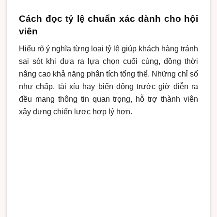
Cách đọc tỷ lệ chuẩn xác dành cho hội
viên
Hiểu rõ ý nghĩa từng loại tỷ lệ giúp khách hàng tránh
sai sót khi đưa ra lựa chọn cuối cùng, đồng thời
nâng cao khả năng phân tích tổng thể. Những chỉ số
như chấp, tài xỉu hay biến động trước giờ diễn ra
đều mang thông tin quan trọng, hỗ trợ thành viên
xây dựng chiến lược hợp lý hơn.