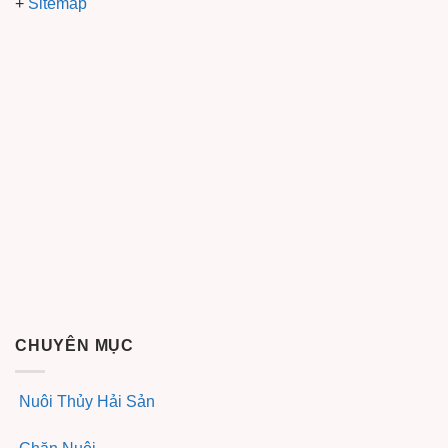
+
Sitemap
CHUYÊN MỤC
Nuôi Thủy Hải Sản