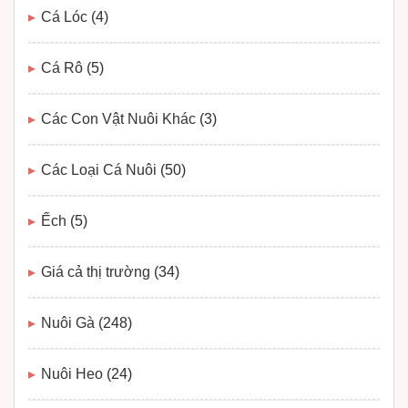
Cá Lóc
(4)
Cá Rô
(5)
Các Con Vật Nuôi Khác
(3)
Các Loại Cá Nuôi
(50)
Ếch
(5)
Giá cả thị trường
(34)
Nuôi Gà
(248)
Nuôi Heo
(24)