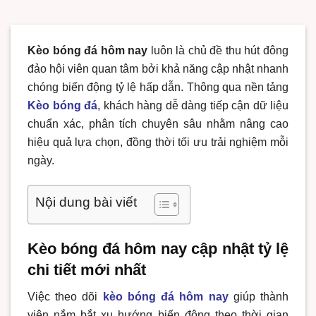
Kèo bóng đá hôm nay
luôn là chủ đề thu hút đông
đảo hội viên quan tâm bởi khả năng cập nhật nhanh
chóng biến động tỷ lệ hấp dẫn. Thông qua nền tảng
Kèo bóng đá
, khách hàng dễ dàng tiếp cận dữ liệu
chuẩn xác, phân tích chuyên sâu nhằm nâng cao
hiệu quả lựa chọn, đồng thời tối ưu trải nghiệm mỗi
ngày.
Nội dung bài viết
Kèo bóng đá hôm nay cập nhật tỷ lệ
chi tiết mới nhất
Việc theo dõi
kèo bóng đá hôm nay
giúp thành
viên nắm bắt xu hướng biến động theo thời gian