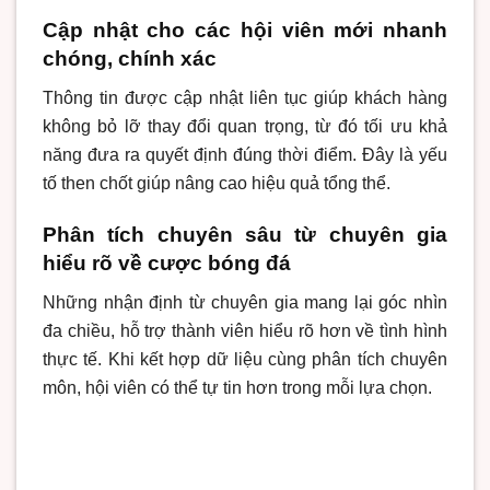
Cập nhật cho các hội viên mới nhanh
chóng, chính xác
Thông tin được cập nhật liên tục giúp khách hàng
không bỏ lỡ thay đổi quan trọng, từ đó tối ưu khả
năng đưa ra quyết định đúng thời điểm. Đây là yếu
tố then chốt giúp nâng cao hiệu quả tổng thể.
Phân tích chuyên sâu từ chuyên gia
hiểu rõ về cược bóng đá
Những nhận định từ chuyên gia mang lại góc nhìn
đa chiều, hỗ trợ thành viên hiểu rõ hơn về tình hình
thực tế. Khi kết hợp dữ liệu cùng phân tích chuyên
môn, hội viên có thể tự tin hơn trong mỗi lựa chọn.