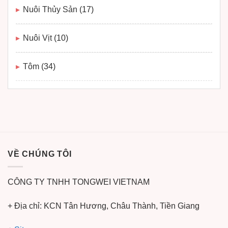
Nuôi Thủy Sản
(17)
Nuôi Vịt
(10)
Tôm
(34)
VỀ CHÚNG TÔI
CÔNG TY TNHH TONGWEI VIETNAM
+ Địa chỉ: KCN Tân Hương, Châu Thành, Tiền Giang