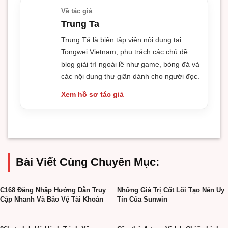
Về tác giả
Trung Ta
Trung Tá là biên tập viên nội dung tại
Tongwei Vietnam, phụ trách các chủ đề
blog giải trí ngoài lề như game, bóng đá và
các nội dung thư giãn dành cho người đọc.
Xem hồ sơ tác giả
Bài Viết Cùng Chuyên Mục:
C168 Đăng Nhập Hướng Dẫn Truy
Những Giá Trị Cốt Lõi Tạo Nên Uy
Cập Nhanh Và Bảo Vệ Tài Khoản
Tín Của Sunwin