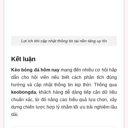
Lợi ích khi cập nhật thông tin tại nền tảng uy tín
Kết luận
Kèo bóng đá hôm nay
mang đến nhiều cơ hội hấp
dẫn cho hội viên nếu biết cách phân tích đúng
hướng và cập nhật thông tin kịp thời. Thông qua
keobongda
, khách hàng dễ dàng tiếp cận dữ liệu
chuẩn xác, từ đó nâng cao hiệu quả lựa chọn, xây
dựng chiến lược hợp lý nhằm tối ưu trải nghiệm lâu
dài.