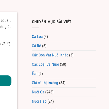
bắt kịp
CHUYÊN MỤC BÀI VIẾT
nh, giúp
Cá Lóc
(4)
 về đội
Cá Rô
(5)
Các Con Vật Nuôi Khác
(3)
Các Loại Cá Nuôi
(50)
Ếch
(5)
Giá cả thị trường
(34)
Nuôi Gà
(248)
Nuôi Heo
(24)