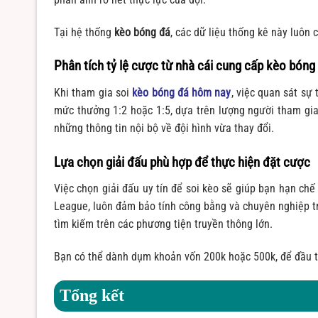
Tại hệ thống
kèo bóng đá
, các dữ liệu thống kê này luôn
Phân tích tỷ lệ cược từ nhà cái cung cấp kèo bón
Khi tham gia soi
kèo bóng đá hôm nay
, việc quan sát sự
mức thưởng 1:2 hoặc 1:5, dựa trên lượng người tham gia
những thông tin nội bộ về đội hình vừa thay đổi.
Lựa chọn giải đấu phù hợp để thực hiện đặt cược
Việc chọn giải đấu uy tín để soi kèo sẽ giúp bạn hạn ch
League, luôn đảm bảo tính công bằng và chuyên nghiệp tro
tìm kiếm trên các phương tiện truyền thông lớn.
Bạn có thể dành dụm khoản vốn 200k hoặc 500k, để đầu t
Tổng kết