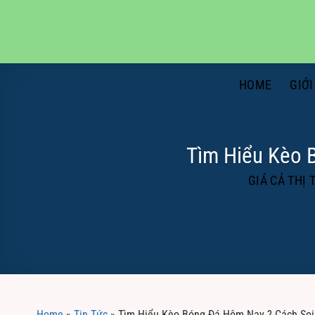
Skip
to
content
HOME
GIỚI
Tìm Hiểu Kèo 
GIÁ CẢ THỊ
Home
»
Tin Tức
»
Tìm Hiểu Kèo Bóng Đá Hôm Nay ? Cách Soi