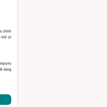
ều chỉnh
 thể có
ampions
 dễ dàng