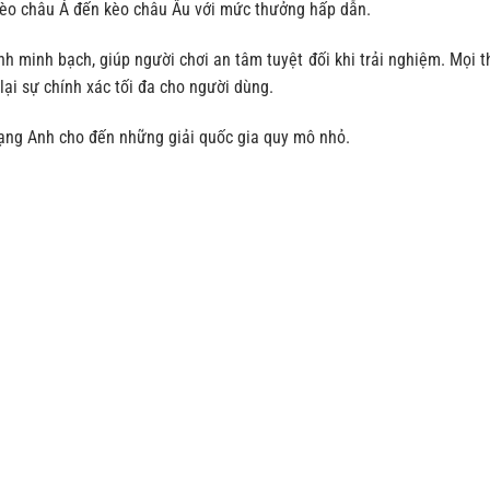
 kèo châu Á đến kèo châu Âu với mức thưởng hấp dẫn.
h minh bạch, giúp người chơi an tâm tuyệt đối khi trải nghiệm. Mọi 
lại sự chính xác tối đa cho người dùng.
 hạng Anh cho đến những giải quốc gia quy mô nhỏ.