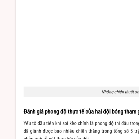
Những chiến thuật so
Đánh giá phong độ thực tế của hai đội bóng tham 
Yếu tố đầu tiên khi soi kèo chính là phong độ thi đấu tr
đã giành được bao nhiêu chiến thắng trong tổng số 5 tr
phản ánh rõ nét thực lực của đội.