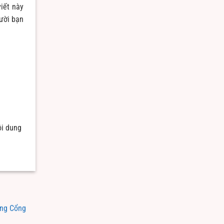
iết này
ười bạn
ội dung
ựng Cổng