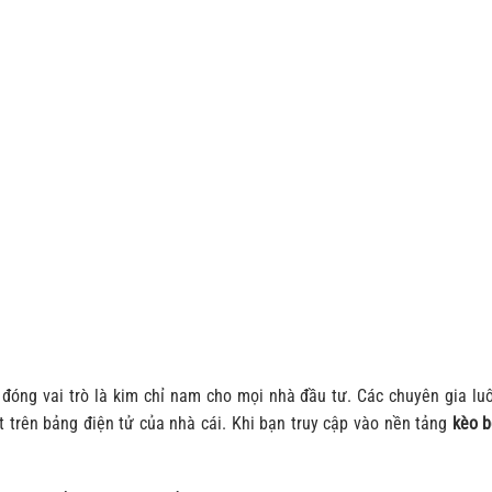
đóng vai trò là kim chỉ nam cho mọi nhà đầu tư. Các chuyên gia lu
 trên bảng điện tử của nhà cái. Khi bạn truy cập vào nền tảng
kèo 