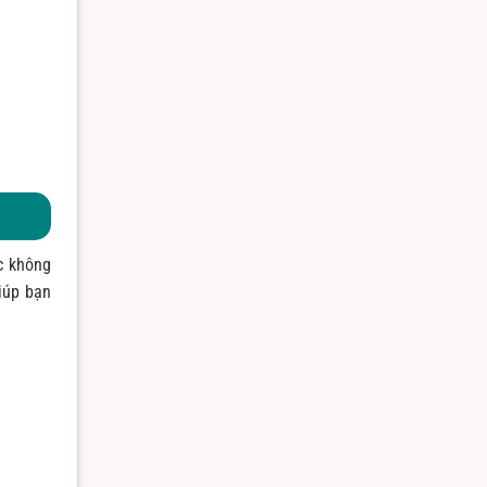
c không
iúp bạn