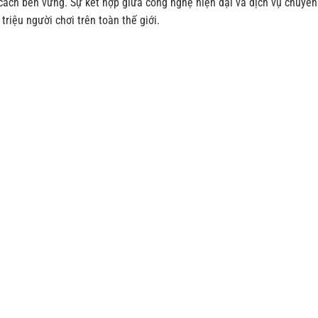
 cách bền vững. Sự kết hợp giữa công nghệ hiện đại và dịch vụ chuyê
triệu người chơi trên toàn thế giới.