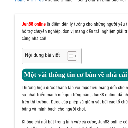
Jun88 online
là điểm đến lý tưởng cho những người yêu thí
hỗ trợ chuyên nghiệp, đơn vị mang đến trải nghiệm giải 
cùng nhà cái!
Nội dung bài viết
Một vài thông tin cơ bản về nhà cái
Thương hiệu được thành lập với mục tiêu mang đến cho ng
sự phát triển mạnh mẽ qua từng năm, Jun88 online đã nh
trên thị trường. Được cấp phép và giám sát bởi các tổ c
bằng và minh bạch cho người chơi.
Không chỉ nổi bật trong lĩnh vực cá cược, Jun88 online c