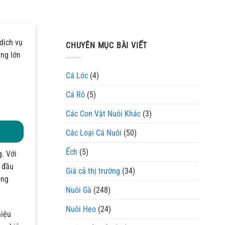
dịch vụ
CHUYÊN MỤC BÀI VIẾT
ắng lớn
Cá Lóc
(4)
Cá Rô
(5)
Các Con Vật Nuôi Khác
(3)
Các Loại Cá Nuôi
(50)
Ếch
(5)
. Với
 đầu
Giá cả thị trường
(34)
ông
Nuôi Gà
(248)
Nuôi Heo
(24)
hiệu