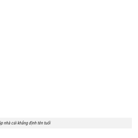
p nhà cái khẳng định tên tuổi