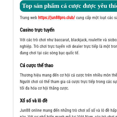
Top sản phẩm cá cược được yêu thí
Trang web
https://jun88pro.club/
cung cấp một loạt các s
Casino trực tuyến
Với các trò chơi như baccarat, blackjack, roulette và sic
nghiệp. Trò chơi trực tuyến với dealer trực tiếp là một t
đang chơi tại các sòng bạc quốc tế.
Cá cược thể thao
Thương hiệu mang đến cơ hội cá cược trên nhiều môn thể 
Người chơi có thể tham gia cá cược trực tiếp trong các sự
tối đa hóa cơ hội thắng cược.
Xổ số và lô đề
Jun88 online mang đến những trò chơi xổ số và lô đề hấp
này. Với sự phổ biến mạnh mẽ tại Việt Nam, các trò chơi