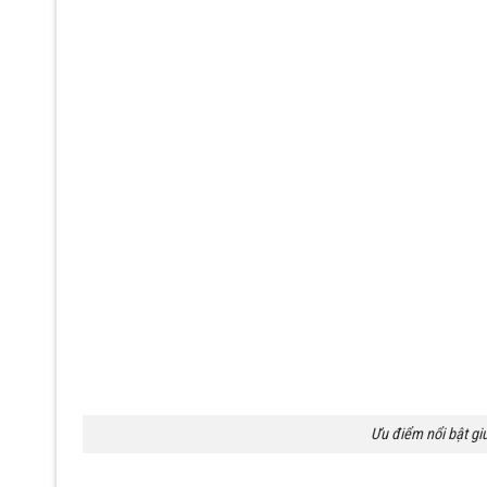
Ưu điểm nổi bật giú