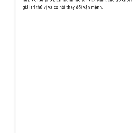
giải trí thú vị và cơ hội thay đổi vận mệnh.