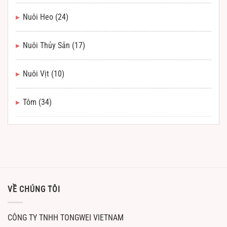
Nuôi Heo
(24)
Nuôi Thủy Sản
(17)
Nuôi Vịt
(10)
Tôm
(34)
VỀ CHÚNG TÔI
CÔNG TY TNHH TONGWEI VIETNAM