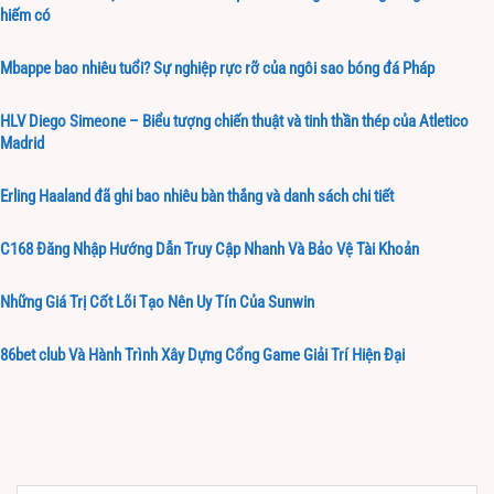
hiếm có
Mbappe bao nhiêu tuổi? Sự nghiệp rực rỡ của ngôi sao bóng đá Pháp
HLV Diego Simeone – Biểu tượng chiến thuật và tinh thần thép của Atletico
Madrid
Erling Haaland đã ghi bao nhiêu bàn thắng và danh sách chi tiết
C168 Đăng Nhập Hướng Dẫn Truy Cập Nhanh Và Bảo Vệ Tài Khoản
Những Giá Trị Cốt Lõi Tạo Nên Uy Tín Của Sunwin
86bet club Và Hành Trình Xây Dựng Cổng Game Giải Trí Hiện Đại