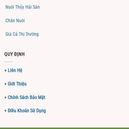
Nuôi Thủy Hải Sản
Chăn Nuôi
Giá Cả Thị Trường
QUY ĐỊNH
+
Liên Hệ
+
Giới Thiệu
+
Chính Sách Bảo Mật
+
Điều Khoản Sử Dụng