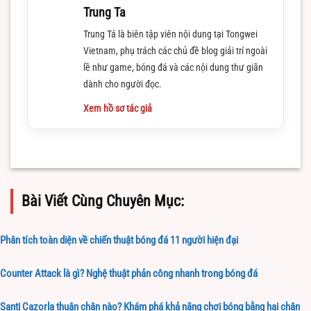
Trung Ta
Trung Tá là biên tập viên nội dung tại Tongwei
Vietnam, phụ trách các chủ đề blog giải trí ngoài
lề như game, bóng đá và các nội dung thư giãn
dành cho người đọc.
Xem hồ sơ tác giả
Bài Viết Cùng Chuyên Mục:
Phân tích toàn diện về chiến thuật bóng đá 11 người hiện đại
Counter Attack là gì? Nghệ thuật phản công nhanh trong bóng đá
Santi Cazorla thuận chân nào? Khám phá khả năng chơi bóng bằng hai chân