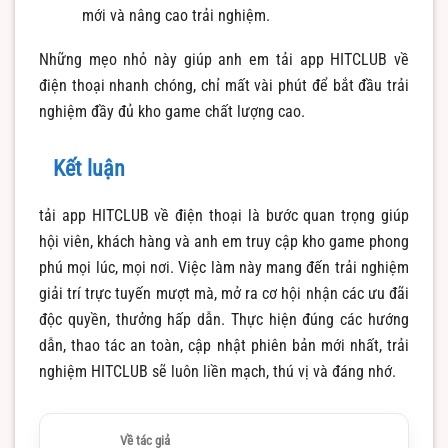
mới và nâng cao trải nghiệm.
Những mẹo nhỏ này giúp anh em tải app HITCLUB về
điện thoại nhanh chóng, chỉ mất vài phút để bắt đầu trải
nghiệm đầy đủ kho game chất lượng cao.
Kết luận
tải app HITCLUB về điện thoại là bước quan trọng giúp
hội viên, khách hàng và anh em truy cập kho game phong
phú mọi lúc, mọi nơi. Việc làm này mang đến trải nghiệm
giải trí trực tuyến mượt mà, mở ra cơ hội nhận các ưu đãi
độc quyền, thưởng hấp dẫn. Thực hiện đúng các hướng
dẫn, thao tác an toàn, cập nhật phiên bản mới nhất, trải
nghiệm HITCLUB sẽ luôn liền mạch, thú vị và đáng nhớ.
Về tác giả