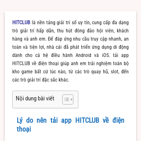
HITCLUB
là nền tảng giải trí số uy tín, cung cấp đa dạng
trò giải trí hấp dẫn, thu hút đông đảo hội viên, khách
hàng và anh em. Để đáp ứng nhu cầu truy cập nhanh, an
toàn và tiện lợi, nhà cái đã phát triển ứng dụng di động
dành cho cả hệ điều hành Android và iOS. tải app
HITCLUB về điện thoại giúp anh em trải nghiệm toàn bộ
kho game bất cứ lúc nào, từ các trò quay hũ, slot, đến
các trò giải trí đặc sắc khác.
Nội dung bài viết
Lý do nên tải app HITCLUB về điện
thoại