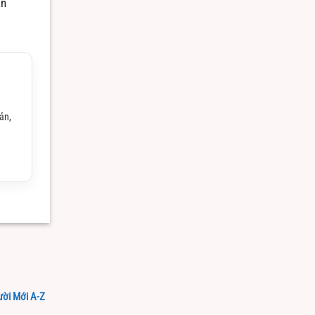
ân
ản,
ười Mới A-Z