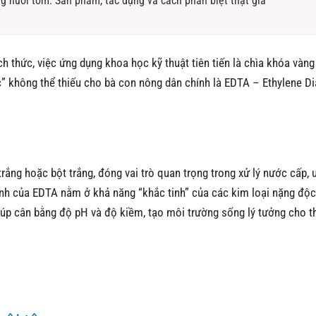
 nuôi tôm: Sản phẩm, tác dụng và cách phân biệt thật giả
ch thức, việc ứng dụng khoa học kỹ thuật tiên tiến là chìa khóa vàng
c” không thể thiếu cho bà con nông dân chính là EDTA – Ethylene D
rắng hoặc bột trắng, đóng vai trò quan trọng trong xử lý nước cấp,
nh của EDTA nằm ở khả năng “khắc tinh” của các kim loại nặng độc
giúp cân bằng độ pH và độ kiềm, tạo môi trường sống lý tưởng cho t