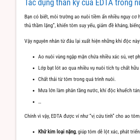
Tác dụng thần kỳ của EDTA trong n
Bạn có biết, môi trường ao nuôi tiềm ẩn nhiều nguy cơ
thủ thầm lặng”, khiến tôm suy yếu, giảm đề kháng, biến
Vậy nguyên nhân từ đâu lại xuất hiện những khí độc này
Ao nuôi vùng ngập mặn chứa nhiều xác sú, vẹt ph
Lớp bạt lót ao qua nhiều vụ nuôi tích tụ chất hữu
Chất thải từ tôm trong quá trình nuôi.
Mưa lớn làm phân tầng nước, khí độc khuếch tán,
…
Chính vì vậy, EDTA được ví như “vị cứu tinh” cho ao tôm,
Khử kim loại nặng
, giúp tôm dễ lột xác, phát tri