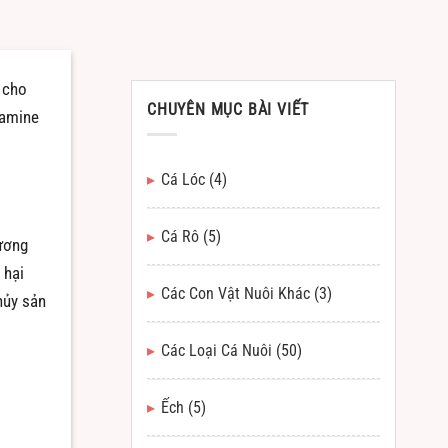
 cho
CHUYÊN MỤC BÀI VIẾT
iamine
Cá Lóc
(4)
Cá Rô
(5)
 ương
 hại
Các Con Vật Nuôi Khác
(3)
hủy sản
Các Loại Cá Nuôi
(50)
Ếch
(5)