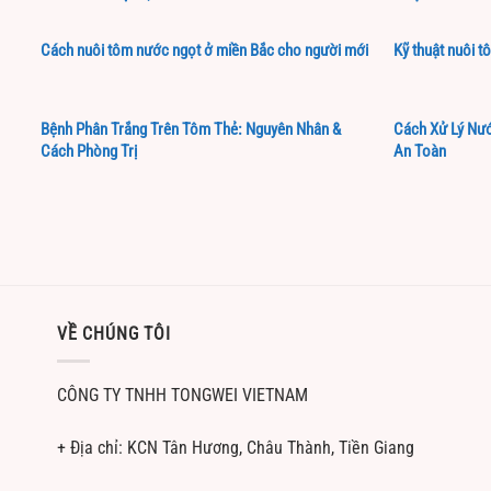
Cách nuôi tôm nước ngọt ở miền Bắc cho người mới
Kỹ thuật nuôi t
Bệnh Phân Trắng Trên Tôm Thẻ: Nguyên Nhân &
Cách Xử Lý Nướ
Cách Phòng Trị
An Toàn
VỀ CHÚNG TÔI
CÔNG TY TNHH TONGWEI VIETNAM
+ Địa chỉ: KCN Tân Hương, Châu Thành, Tiền Giang