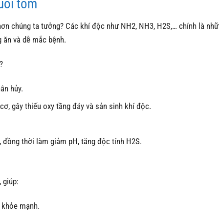
uôi tôm
 hơn chúng ta tưởng? Các khí độc như NH2, NH3, H2S,… chính là nhữ
g ăn và dễ mắc bệnh.
?
ân hủy.
 cơ, gây thiếu oxy tầng đáy và sản sinh khí độc.
 đồng thời làm giảm pH, tăng độc tính H2S.
 giúp:
ển khỏe mạnh.