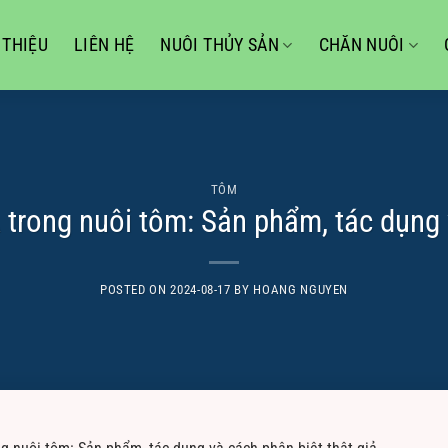
 THIỆU
LIÊN HỆ
NUÔI THỦY SẢN
CHĂN NUÔI
TÔM
rong nuôi tôm: Sản phẩm, tác dụng v
POSTED ON
2024-08-17
BY
HOANG NGUYEN