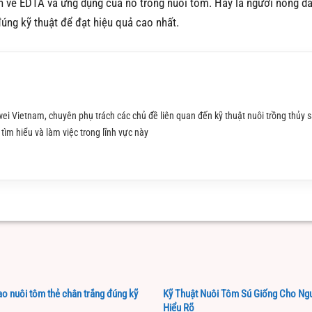
an về EDTA và ứng dụng của nó trong nuôi tôm. Hãy là người nông d
úng kỹ thuật để đạt hiệu quả cao nhất.
ei Vietnam, chuyên phụ trách các chủ đề liên quan đến kỹ thuật nuôi trồng thủy s
tìm hiểu và làm việc trong lĩnh vực này
 ao nuôi tôm thẻ chân trắng đúng kỹ
Kỹ Thuật Nuôi Tôm Sú Giống Cho Ng
Hiểu Rõ