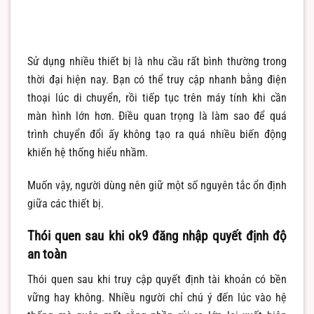
Sử dụng nhiều thiết bị là nhu cầu rất bình thường trong
thời đại hiện nay. Bạn có thể truy cập nhanh bằng điện
thoại lúc di chuyển, rồi tiếp tục trên máy tính khi cần
màn hình lớn hơn. Điều quan trọng là làm sao để quá
trình chuyển đổi ấy không tạo ra quá nhiều biến động
khiến hệ thống hiểu nhầm.
Muốn vậy, người dùng nên giữ một số nguyên tắc ổn định
giữa các thiết bị.
Thói quen sau khi ok9 đăng nhập quyết định độ
an toàn
Thói quen sau khi truy cập quyết định tài khoản có bền
vững hay không. Nhiều người chỉ chú ý đến lúc vào hệ