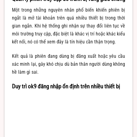
Một trong những nguyên nhân phổ biến khiến phiên bị
ngắt là mở tài khoản trên quá nhiều thiết bị trong thời
gian ngắn. Khi hệ thống ghi nhận sự thay đổi liên tục về
môi trường truy cập, đặc biệt là khác vị trí hoặc khác kiểu
kết nối, nó có thể xem đây là tín hiệu cần thận trọng.
Kết quả là phiên đang dùng bị đăng xuất hoặc yêu cầu
xác minh lại, gây khó chịu dù bản thân người dùng không
hề làm gì sai.
Duy trì ok9 đăng nhập ổn định trên nhiều thiết bị