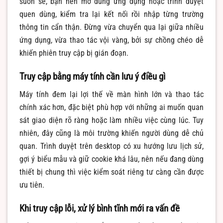
suôn sẻ, bạn nên mở đúng ứng dụng hoặc trình duyệt
quen dùng, kiểm tra lại kết nối rồi nhập từng trường
thông tin cẩn thận. Đừng vừa chuyển qua lại giữa nhiều
ứng dụng, vừa thao tác vội vàng, bởi sự chồng chéo dễ
khiến phiên truy cập bị gián đoạn.
Truy cập bằng máy tính cần lưu ý điều gì
Máy tính đem lại lợi thế về màn hình lớn và thao tác
chính xác hơn, đặc biệt phù hợp với những ai muốn quan
sát giao diện rõ ràng hoặc làm nhiều việc cùng lúc. Tuy
nhiên, đây cũng là môi trường khiến người dùng dễ chủ
quan. Trình duyệt trên desktop có xu hướng lưu lịch sử,
gợi ý biểu mẫu và giữ cookie khá lâu, nên nếu đang dùng
thiết bị chung thì việc kiểm soát riêng tư càng cần được
ưu tiên.
Khi truy cập lỗi, xử lý bình tĩnh mới ra vấn đề