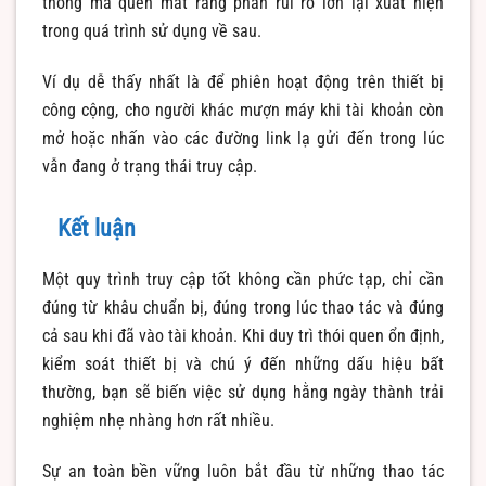
thống mà quên mất rằng phần rủi ro lớn lại xuất hiện
trong quá trình sử dụng về sau.
Ví dụ dễ thấy nhất là để phiên hoạt động trên thiết bị
công cộng, cho người khác mượn máy khi tài khoản còn
mở hoặc nhấn vào các đường link lạ gửi đến trong lúc
vẫn đang ở trạng thái truy cập.
Kết luận
Một quy trình truy cập tốt không cần phức tạp, chỉ cần
đúng từ khâu chuẩn bị, đúng trong lúc thao tác và đúng
cả sau khi đã vào tài khoản. Khi duy trì thói quen ổn định,
kiểm soát thiết bị và chú ý đến những dấu hiệu bất
thường, bạn sẽ biến việc sử dụng hằng ngày thành trải
nghiệm nhẹ nhàng hơn rất nhiều.
Sự an toàn bền vững luôn bắt đầu từ những thao tác