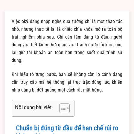
Việc ok9 đăng nhập nghe qua tưởng chỉ là một thao tác
nhỏ, nhưng thực tế lại là chiếc chìa khóa mở ra toàn bộ
trải nghiệm phía sau. Chỉ cần làm đúng từ đầu, người
dùng vừa tiết kiệm thời gian, vừa tránh được lỗi khó chịu,
lại giữ tài khoản an toàn hơn trong suốt quá trình sử
dụng.
Khi hiểu rõ từng bước, bạn sẽ không còn lo cảnh đang
cần truy cập mà hệ thống lại trục trặc đúng lúc, khiến
nhịp dùng bị đứt quãng một cách rất mất hứng.
Nội dung bài viết
Chuẩn bị đúng từ đầu để hạn chế rủi ro