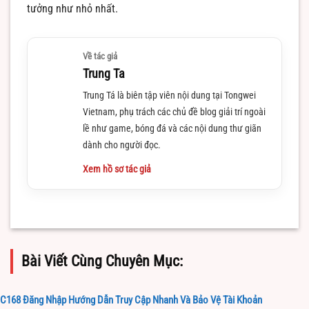
tưởng như nhỏ nhất.
Về tác giả
Trung Ta
Trung Tá là biên tập viên nội dung tại Tongwei
Vietnam, phụ trách các chủ đề blog giải trí ngoài
lề như game, bóng đá và các nội dung thư giãn
dành cho người đọc.
Xem hồ sơ tác giả
Bài Viết Cùng Chuyên Mục:
C168 Đăng Nhập Hướng Dẫn Truy Cập Nhanh Và Bảo Vệ Tài Khoản