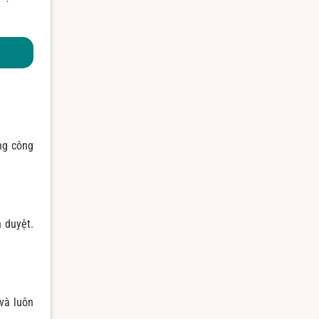
ng công
 duyệt.
và luôn