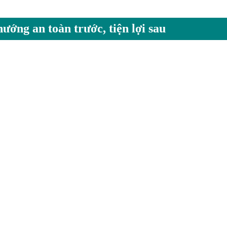
ướng an toàn trước, tiện lợi sau