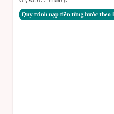
đăng xuất sau phiên làm việc.
Quy trình nạp tiền từng bước theo h