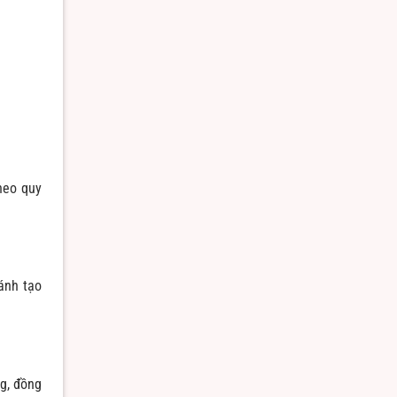
theo quy
ránh tạo
ng, đồng