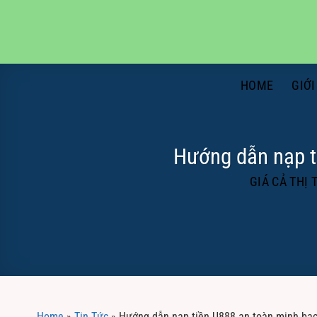
Skip
to
content
HOME
GIỚI
Hướng dẫn nạp t
GIÁ CẢ THỊ
Home
»
Tin Tức
»
Hướng dẫn nạp tiền U888 an toàn minh bạc