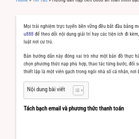
Mọi trải nghiệm trực tuyến bền vững đều bắt đầu bằng một
u888
để theo dõi nội dung giải trí hay các tiện ích đi kèm
luật nơi cư trú.
Bản hướng dẫn này đóng vai trò như một bản đồ thực hàn
chọn phương thức nạp phù hợp, thao tác từng bước, đối so
thiết lập là một viên gạch trong ngôi nhà số cá nhân, nơi
Nội dung bài viết
Tách bạch email và phương thức thanh toán