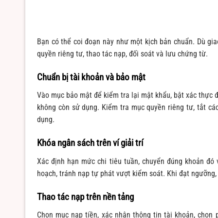
Bạn có thể coi đoạn này như một kịch bản chuẩn. Dù giao
quyền riêng tư, thao tác nạp, đối soát và lưu chứng từ.
Chuẩn bị tài khoản và bảo mật
Vào mục bảo mật để kiểm tra lại mật khẩu, bật xác thực đa
không còn sử dụng. Kiểm tra mục quyền riêng tư, tắt các
dụng.
Khóa ngân sách trên ví giải trí
Xác định hạn mức chi tiêu tuần, chuyển đúng khoản đó v
hoạch, tránh nạp tự phát vượt kiểm soát. Khi đạt ngưỡng, 
Thao tác nạp trên nền tảng
Chọn mục nạp tiền, xác nhận thông tin tài khoản, chọn p