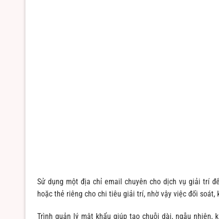
Sử dụng một địa chỉ email chuyên cho dịch vụ giải trí đ
hoặc thẻ riêng cho chi tiêu giải trí, nhờ vậy việc đối soá
Trình quản lý mật khẩu giúp tạo chuỗi dài, ngẫu nhiên, 