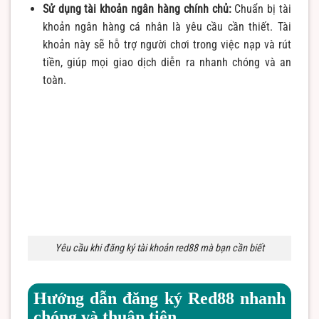
Sử dụng tài khoản ngân hàng chính chủ:
Chuẩn bị tài
khoản ngân hàng cá nhân là yêu cầu cần thiết. Tài
khoản này sẽ hỗ trợ người chơi trong việc nạp và rút
tiền, giúp mọi giao dịch diễn ra nhanh chóng và an
toàn.
Yêu cầu khi đăng ký tài khoản red88 mà bạn cần biết
Hướng dẫn đăng ký Red88 nhanh
chóng và thuận tiện