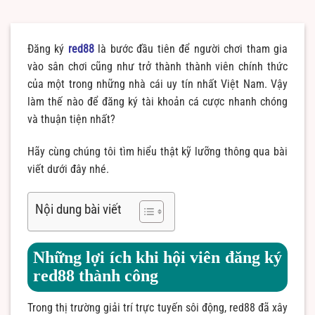
Đăng ký
red88
là bước đầu tiên để người chơi tham gia
vào sân chơi cũng như trở thành thành viên chính thức
của một trong những nhà cái uy tín nhất Việt Nam. Vậy
làm thế nào để đăng ký tài khoản cá cược nhanh chóng
và thuận tiện nhất?
Hãy cùng chúng tôi tìm hiểu thật kỹ lưỡng thông qua bài
viết dưới đây nhé.
Nội dung bài viết
Những lợi ích khi hội viên đăng ký
red88 thành công
Trong thị trường giải trí trực tuyến sôi động, red88 đã xây