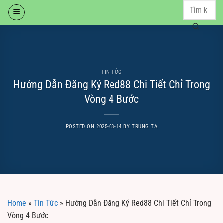
Skip
to
content
TIN TỨC
Hướng Dẫn Đăng Ký Red88 Chi Tiết Chỉ Trong
Vòng 4 Bước
POSTED ON
2025-08-14
BY
TRUNG TA
Home
»
Tin Tức
»
Hướng Dẫn Đăng Ký Red88 Chi Tiết Chỉ Trong
Vòng 4 Bước