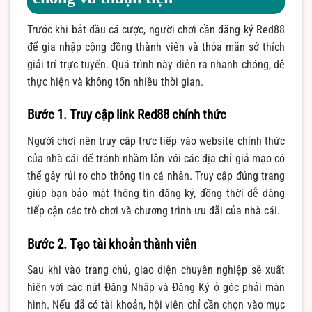
Trước khi bắt đầu cá cược, người chơi cần đăng ký Red88
để gia nhập cộng đồng thành viên và thỏa mãn sở thích
giải trí trực tuyến. Quá trình này diễn ra nhanh chóng, dễ
thực hiện và không tốn nhiều thời gian.
Bước 1. Truy cập link Red88 chính thức
Người chơi nên truy cập trực tiếp vào website chính thức
của nhà cái để tránh nhầm lẫn với các địa chỉ giả mạo có
thể gây rủi ro cho thông tin cá nhân. Truy cập đúng trang
giúp bạn bảo mật thông tin đăng ký, đồng thời dễ dàng
tiếp cận các trò chơi và chương trình ưu đãi của nhà cái.
Bước 2. Tạo tài khoản thành viên
Sau khi vào trang chủ, giao diện chuyên nghiệp sẽ xuất
hiện với các nút Đăng Nhập và Đăng Ký ở góc phải màn
hình. Nếu đã có tài khoản, hội viên chỉ cần chọn vào mục