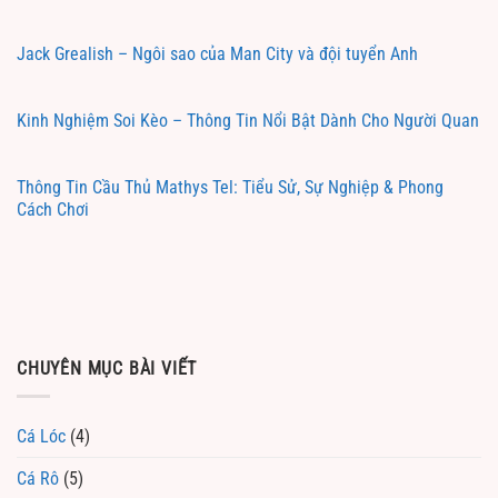
Jack Grealish – Ngôi sao của Man City và đội tuyển Anh
Kinh Nghiệm Soi Kèo – Thông Tin Nổi Bật Dành Cho Người Quan
Thông Tin Cầu Thủ Mathys Tel: Tiểu Sử, Sự Nghiệp & Phong
Cách Chơi
CHUYÊN MỤC BÀI VIẾT
Cá Lóc
(4)
Cá Rô
(5)