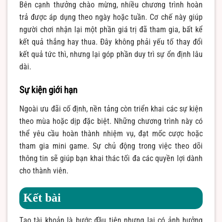
Bên cạnh thưởng chào mừng, nhiều chương trình hoàn
trả được áp dụng theo ngày hoặc tuần. Cơ chế này giúp
người chơi nhận lại một phần giá trị đã tham gia, bất kể
kết quả thắng hay thua. Đây không phải yếu tố thay đổi
kết quả tức thì, nhưng lại góp phần duy trì sự ổn định lâu
dài.
Sự kiện giới hạn
Ngoài ưu đãi cố định, nền tảng còn triển khai các sự kiện
theo mùa hoặc dịp đặc biệt. Những chương trình này có
thể yêu cầu hoàn thành nhiệm vụ, đạt mốc cược hoặc
tham gia mini game. Sự chủ động trong việc theo dõi
thông tin sẽ giúp bạn khai thác tối đa các quyền lợi dành
cho thành viên.
Kết bài
Tạo tài khoản là bước đầu tiên nhưng lại có ảnh hưởng