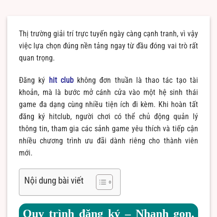
Thị trường giải trí trực tuyến ngày càng cạnh tranh, vì vậy
việc lựa chọn đúng nền tảng ngay từ đầu đóng vai trò rất
quan trọng.
Đăng ký
hit club
không đơn thuần là thao tác tạo tài
khoản, mà là bước mở cánh cửa vào một hệ sinh thái
game đa dạng cùng nhiều tiện ích đi kèm. Khi hoàn tất
đăng ký hitclub, người chơi có thể chủ động quản lý
thông tin, tham gia các sảnh game yêu thích và tiếp cận
nhiều chương trình ưu đãi dành riêng cho thành viên
mới.
Nội dung bài viết
Quy trình đăng ký – Nhanh gọn,