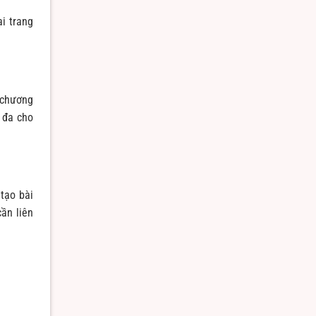
i trang
 chương
i đa cho
tạo bài
cần liên