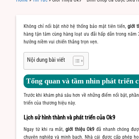
Không chỉ nổi bật nhờ hệ thống bảo mật tiên tiến,
giới 
hàng tận tâm cùng hàng loạt ưu đãi hấp dẫn trong năm 2
hưởng niềm vui chiến thắng trọn vẹn.
Nội dung bài viết
Tổng quan và tầm nhìn phát triển 
Trước khi khám phá sâu hơn về những điểm nổi bật, phần
triển của thương hiệu này.
Lịch sử hình thành và phát triển của Ok9
Ngay từ khi ra mắt,
giới thiệu Ok9
đã nhanh chóng được
chuyên nghiệp và minh bạch. Nhà cái được cấp phép hoạ