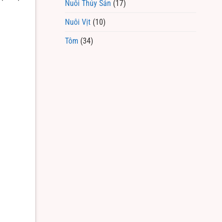
Nuôi Thủy Sản
(17)
Nuôi Vịt
(10)
Tôm
(34)