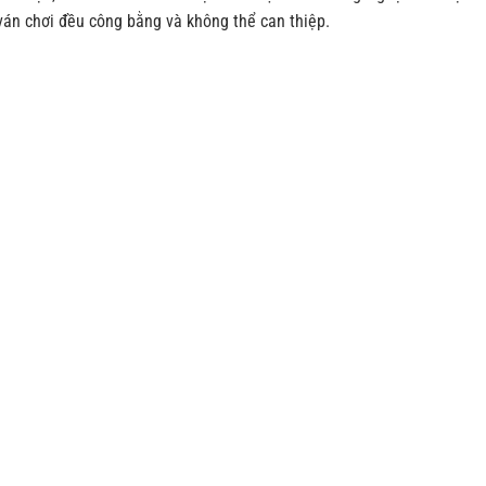
án chơi đều công bằng và không thể can thiệp.