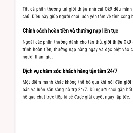
Tất cả phần thưởng tại giới thiệu nhà cái Ok9 đều minh 
chủ. Điều này giúp người chơi luôn yên tâm về tính công 
Chính sách hoàn tiền và thưởng nạp liên tục
Ngoài các phần thưởng dành cho tân thủ,
giới thiệu Ok9
c
trình hoàn tiền, thưởng nạp hàng ngày và đặc biệt vào cá
người tham gia.
Dịch vụ chăm sóc khách hàng tận tâm 24/7
Một điểm mạnh khác không thể bỏ qua khi nói đến
giới
bản và luôn sẵn sàng hỗ trợ 24/7. Dù người chơi gặp bất 
hệ qua chat trực tiếp là sẽ được giải quyết ngay lập tức.