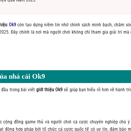
thiệu
Ok9
còn tạo dựng niềm tin nhờ chính sách minh bạch, chăm só
025. Đây chính là nơi mà người chơi không chỉ tham gia giải trí mà 
của nhà cái Ok9
 đầu trong bài viết
giới thiệu Ok9
sẽ giúp bạn hiểu rõ hơn về hành tr
 cộng đồng game thủ và người chơi cá cược chuyên nghiệp chú ý
t động hợp pháp bởi tổ chức cá cược quốc tế có uy tín, đảm bảo m