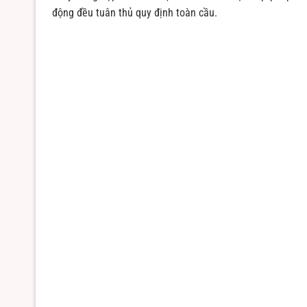
động đều tuân thủ quy định toàn cầu.