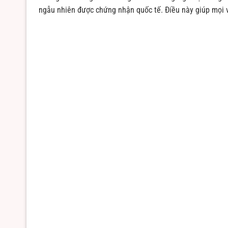
ngẫu nhiên được chứng nhận quốc tế. Điều này giúp mọi v