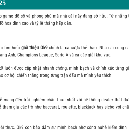
25
ho game đồ sộ và phong phú mà nhà cái này đang sở hữu. Từ những t
 đồ họa đỉnh cao và tỷ lệ thắng hấp dẫn.
hi tìm hiểu
giới thiệu Ok9
chính là cá cược thể thao. Nhà cái cung c
ạng Anh, Champions League, Serie A và cả các giải khu vực.
 Ok9 luôn được cập nhật nhanh chóng, minh bạch và chính xác từng gi
ao cơ hội chiến thắng trong từng trận đấu mà mình yêu thích.
ẽ mang đến trải nghiệm chân thực nhất với hệ thống dealer thật đư
 tham gia các trò như baccarat, roulette, blackjack hay sicbo với ch
bài thực, Ok9 còn bảo đảm sự minh bạch nhờ công nghệ kiểm định 