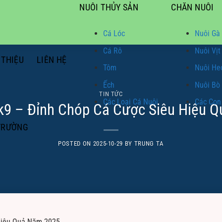
NUÔI THỦY SẢN
CHĂN NUÔI
Cá Lóc
Nuôi Gà
Cá Rô
Nuôi Vịt
 THIỆU
LIÊN HỆ
Tôm
Nuôi He
Ếch
Nuôi Bò
TIN TỨC
Các Loại Cá Nuôi
Các Con
Ok9 – Đỉnh Chóp Cá Cược Siêu Hiệu 
 TRƯỜNG
POSTED ON
2025-10-29
BY
TRUNG TA
 Hiệu Quả Năm 2025