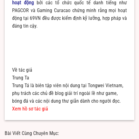
hoạt động
bởi các tổ chức quốc tế danh tiếng như
PAGCOR và Gaming Curacao chứng minh rằng mọi hoạt
động tại 69VN đều được kiểm định kỹ lưỡng, hợp pháp và
đáng tin cậy.
Về tác giả
Trung Ta
Trung Tá là biên tập viên nội dung tại Tongwei Vietnam,
phụ trách các chủ đề blog giải trí ngoài lề như game,
bóng đá và các nội dung thư giãn dành cho người đọc.
Xem hồ sơ tác giả
Bài Viết Cùng Chuyên Mục: