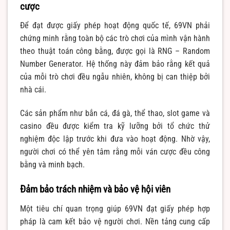
cược
Để đạt được giấy phép hoạt động quốc tế, 69VN phải
chứng minh rằng toàn bộ các trò chơi của mình vận hành
theo thuật toán công bằng, được gọi là RNG – Random
Number Generator. Hệ thống này đảm bảo rằng kết quả
của mỗi trò chơi đều ngẫu nhiên, không bị can thiệp bởi
nhà cái.
Các sản phẩm như bắn cá, đá gà, thể thao, slot game và
casino đều được kiểm tra kỹ lưỡng bởi tổ chức thử
nghiệm độc lập trước khi đưa vào hoạt động. Nhờ vậy,
người chơi có thể yên tâm rằng mỗi ván cược đều công
bằng và minh bạch.
Đảm bảo trách nhiệm và bảo vệ hội viên
Một tiêu chí quan trọng giúp 69VN đạt giấy phép hợp
pháp là cam kết bảo vệ người chơi. Nền tảng cung cấp