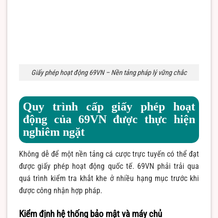
Giấy phép hoạt động 69VN – Nền tảng pháp lý vững chắc
Quy trình cấp giấy phép hoạt
động của 69VN được thực hiện
nghiêm ngặt
Không dễ để một nền tảng cá cược trực tuyến có thể đạt
được giấy phép hoạt động quốc tế. 69VN phải trải qua
quá trình kiểm tra khắt khe ở nhiều hạng mục trước khi
được công nhận hợp pháp.
Kiểm định hệ thống bảo mật và máy chủ