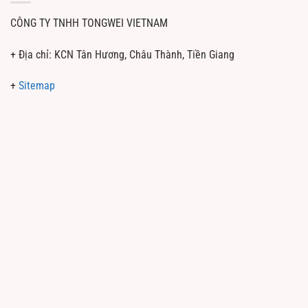
CÔNG TY TNHH TONGWEI VIETNAM
+ Địa chỉ: KCN Tân Hương, Châu Thành, Tiền Giang
+
Sitemap