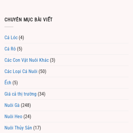
CHUYÊN MỤC BÀI VIẾT
Cá Lóc
(4)
Cá Rô
(5)
Các Con Vật Nuôi Khác
(3)
Các Loại Cá Nuôi
(50)
Ếch
(5)
Giá cả thị trường
(34)
Nuôi Gà
(248)
Nuôi Heo
(24)
Nuôi Thủy Sản
(17)