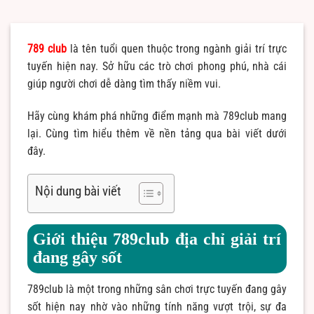
789 club
là tên tuổi quen thuộc trong ngành giải trí trực
tuyến hiện nay. Sở hữu các trò chơi phong phú, nhà cái
giúp người chơi dễ dàng tìm thấy niềm vui.
Hãy cùng khám phá những điểm mạnh mà 789club mang
lại. Cùng tìm hiểu thêm về nền tảng qua bài viết dưới
đây.
Nội dung bài viết
Giới thiệu
789club
địa chỉ giải trí
đang gây sốt
789club là một trong những sân chơi trực tuyến đang gây
sốt hiện nay nhờ vào những tính năng vượt trội, sự đa