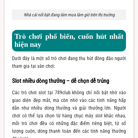
Nhà cái nổi bật đang làm mưa làm gió trên thị trường
Trò chơi phổ biến, cuốn hút nhất
hiện nay
Dưới đây là một số trò chơi đang thu hút đông đảo người
tham gia tại sân chơi:
Slot nhiều dòng thưởng – dễ chọn dễ trúng
Các trò chơi slot tại 789club không chỉ nổi bật nhờ vào
giao diện đẹp mắt, mà còn nhờ vào các tính năng hấp
dẫn như nhiều dòng thưởng và giải thưởng lớn. Người
chơi có thể lựa chọn từ hàng chục máy slot khác nhau,
mỗi trò chơi đều có những đặc điểm riêng biệt, từ số
lượng cuộn, dòng thanh toán đến các tính năng thưởng