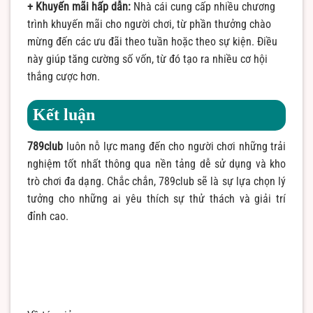
+ Khuyến mãi hấp dẫn:
Nhà cái cung cấp nhiều chương
trình khuyến mãi cho người chơi, từ phần thưởng chào
mừng đến các ưu đãi theo tuần hoặc theo sự kiện. Điều
này giúp tăng cường số vốn, từ đó tạo ra nhiều cơ hội
thắng cược hơn.
Kết luận
789club
luôn nỗ lực mang đến cho người chơi những trải
nghiệm tốt nhất thông qua nền tảng dễ sử dụng và kho
trò chơi đa dạng. Chắc chắn, 789club sẽ là sự lựa chọn lý
tưởng cho những ai yêu thích sự thử thách và giải trí
đỉnh cao.