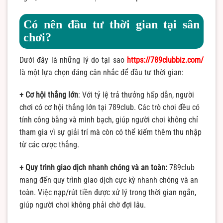
Có nên đầu tư thời gian tại sân
chơi?
Dưới đây là những lý do tại sao
https://789clubbiz.com/
là một lựa chọn đáng cân nhắc để đầu tư thời gian:
+ Cơ hội thắng lớn
: Với tỷ lệ trả thưởng hấp dẫn, người
chơi có cơ hội thắng lớn tại 789club. Các trò chơi đều có
tính công bằng và minh bạch, giúp người chơi không chỉ
tham gia vì sự giải trí mà còn có thể kiếm thêm thu nhập
từ các cược thắng.
+ Quy trình giao dịch nhanh chóng và an toàn:
789club
mang đến quy trình giao dịch cực kỳ nhanh chóng và an
toàn. Việc nạp/rút tiền được xử lý trong thời gian ngắn,
giúp người chơi không phải chờ đợi lâu.