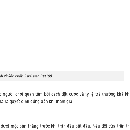
ái và kèo chấp 2 trái trên Bet168
c người chơi quan tâm bởi cách đặt cược và tỷ lệ trả thưởng khá khá
ưa ra quyết định đúng đắn khi tham gia.
a dưới một bàn thắng trước khi trận đấu bắt đầu. Nếu đội cửa trên t