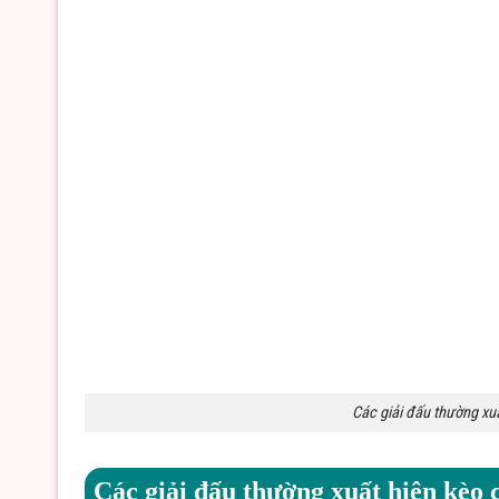
Các giải đấu thường xuấ
Các giải đấu thường xuất hiện kèo 