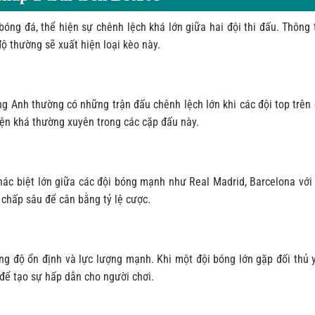
bóng đá, thể hiện sự chênh lệch khá lớn giữa hai đội thi đấu. Thông
ộ thường sẽ xuất hiện loại kèo này.
g Anh thường có những trận đấu chênh lệch lớn khi các đội top trên 
hiện khá thường xuyên trong các cặp đấu này.
hác biệt lớn giữa các đội bóng mạnh như Real Madrid, Barcelona với 
chấp sâu để cân bằng tỷ lệ cược.
ong độ ổn định và lực lượng mạnh. Khi một đội bóng lớn gặp đối thủ 
 để tạo sự hấp dẫn cho người chơi.