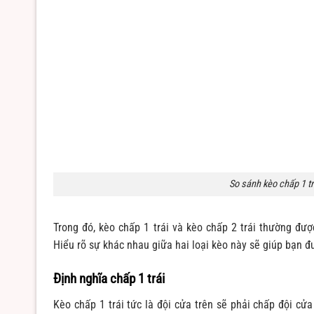
So sánh kèo chấp 1 tr
Trong đó, kèo chấp 1 trái và kèo chấp 2 trái thường đượ
Hiểu rõ sự khác nhau giữa hai loại kèo này sẽ giúp bạn đ
Định nghĩa chấp 1 trái
Kèo chấp 1 trái tức là đội cửa trên sẽ phải chấp đội cử