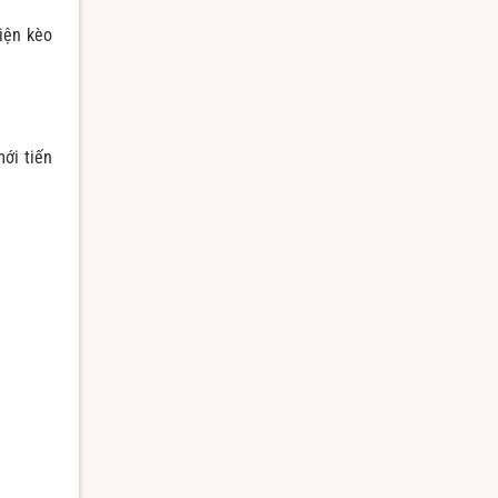
iện kèo
ới tiến