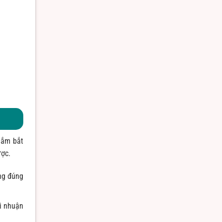
nắm bắt
ược.
ắng đúng
ợi nhuận