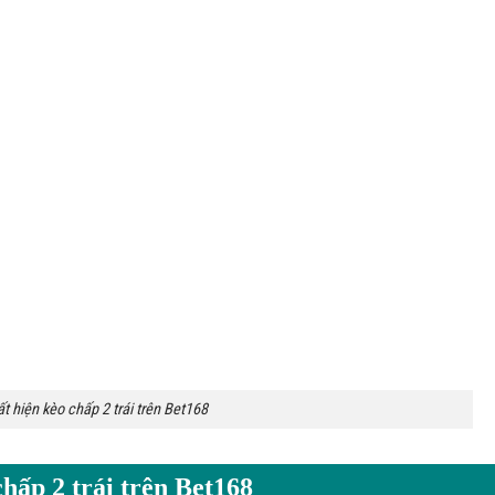
t hiện kèo chấp 2 trái trên Bet168
chấp 2 trái trên Bet168