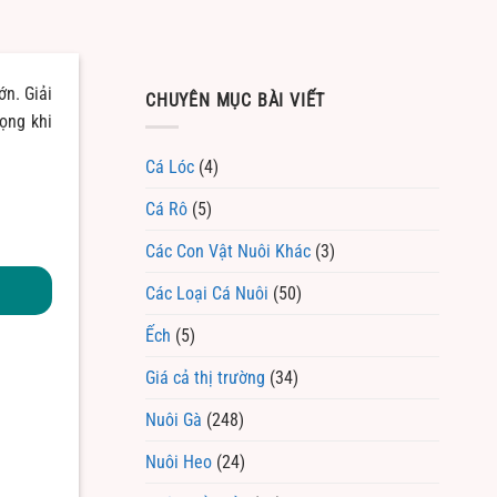
ớn. Giải
CHUYÊN MỤC BÀI VIẾT
ọng khi
Cá Lóc
(4)
Cá Rô
(5)
Các Con Vật Nuôi Khác
(3)
Các Loại Cá Nuôi
(50)
Ếch
(5)
Giá cả thị trường
(34)
Nuôi Gà
(248)
Nuôi Heo
(24)