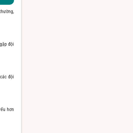
 thường,
gặp đội
các đội
yếu hơn