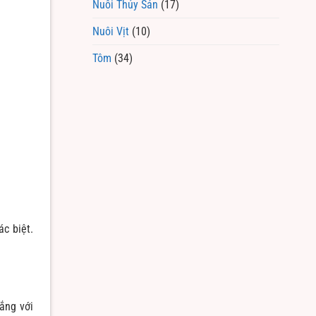
Nuôi Thủy Sản
(17)
Nuôi Vịt
(10)
Tôm
(34)
c biệt.
hắng với