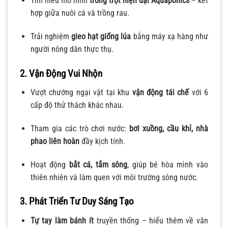
Tìm hiểu mô hình
trồng trọt hiện đại Aquaponics
– kết
hợp giữa nuôi cá và trồng rau.
Trải nghiệm
gieo hạt giống lúa
bằng máy xạ hàng như
người nông dân thực thụ.
2. Vận Động Vui Nhộn
Vượt chướng ngại vật tại khu
vận động tái chế
với 6
cấp độ thử thách khác nhau.
Tham gia các trò chơi nước:
bơi xuồng, cầu khỉ, nhà
phao liên hoàn
đầy kịch tính.
Hoạt động
bắt cá, tắm sông
, giúp bé hòa mình vào
thiên nhiên và làm quen với môi trường sông nước.
3. Phát Triển Tư Duy Sáng Tạo
Tự tay làm bánh ít
truyền thống – hiểu thêm về văn