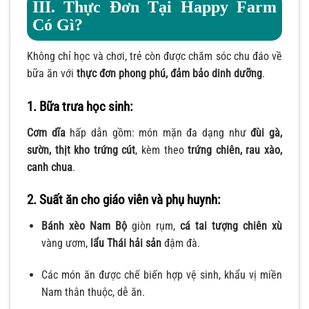
III. Thực Đơn Tại Happy Farm
Có Gì?
Không chỉ học và chơi, trẻ còn được chăm sóc chu đáo về
bữa ăn với
thực đơn phong phú, đảm bảo dinh dưỡng
.
1. Bữa trưa học sinh:
Cơm dĩa
hấp dẫn gồm: món mặn đa dạng như
đùi gà,
sườn, thịt kho trứng cút
, kèm theo
trứng chiên, rau xào,
canh chua
.
2. Suất ăn cho giáo viên và phụ huynh:
Bánh xèo Nam Bộ
giòn rụm,
cá tai tượng chiên xù
vàng ươm,
lẩu Thái hải sản
đậm đà.
Các món ăn được chế biến hợp vệ sinh, khẩu vị miền
Nam thân thuộc, dễ ăn.