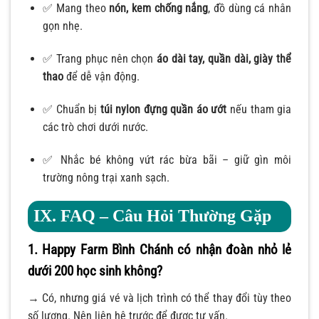
✅ Mang theo
nón, kem chống nắng
, đồ dùng cá nhân
gọn nhẹ.
✅ Trang phục nên chọn
áo dài tay, quần dài, giày thể
thao
để dễ vận động.
✅ Chuẩn bị
túi nylon đựng quần áo ướt
nếu tham gia
các trò chơi dưới nước.
✅ Nhắc bé không vứt rác bừa bãi – giữ gìn môi
trường nông trại xanh sạch.
IX. FAQ – Câu Hỏi Thường Gặp
1. Happy Farm Bình Chánh có nhận đoàn nhỏ lẻ
dưới 200 học sinh không?
→ Có, nhưng giá vé và lịch trình có thể thay đổi tùy theo
số lượng. Nên liên hệ trước để được tư vấn.