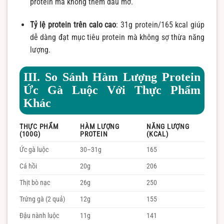
protein mà không thêm dầu mỡ.
Tỷ lệ protein trên calo cao
: 31g protein/165 kcal giúp
dễ dàng đạt mục tiêu protein mà không sợ thừa năng
lượng.
III. So Sánh Hàm Lượng Protein
Ức Gà Luộc Với Thực Phẩm
Khác
THỰC PHẨM
HÀM LƯỢNG
NĂNG LƯỢNG
(100G)
PROTEIN
(KCAL)
Ức gà luộc
30–31g
165
Cá hồi
20g
206
Thịt bò nạc
26g
250
Trứng gà (2 quả)
12g
155
Đậu nành luộc
11g
141