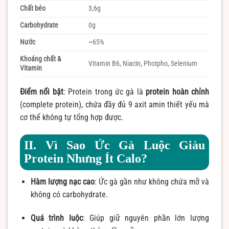
Chất béo
3,6g
Carbohydrate
0g
Nước
~65%
Khoáng chất &
Vitamin B6, Niacin, Photpho, Selenium
Vitamin
Điểm nổi bật
: Protein trong ức gà là
protein hoàn chỉnh
(complete protein), chứa đầy đủ 9 axit amin thiết yếu mà
cơ thể không tự tổng hợp được.
II. Vì Sao Ức Gà Luộc Giàu
Protein Nhưng Ít Calo?
Hàm lượng nạc cao
: Ức gà gần như không chứa mỡ và
không có carbohydrate.
Quá trình luộc
: Giúp giữ nguyên phần lớn lượng