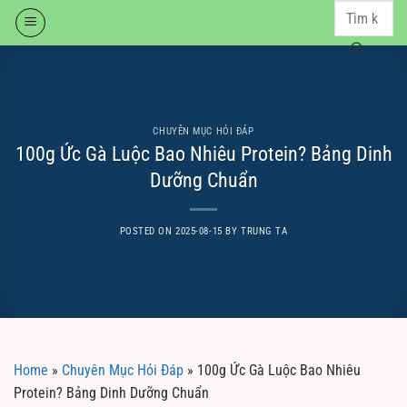
Skip
to
content
CHUYÊN MỤC HỎI ĐÁP
100g Ức Gà Luộc Bao Nhiêu Protein? Bảng Dinh
Dưỡng Chuẩn
POSTED ON
2025-08-15
BY
TRUNG TA
Home
»
Chuyên Mục Hỏi Đáp
»
100g Ức Gà Luộc Bao Nhiêu
Protein? Bảng Dinh Dưỡng Chuẩn