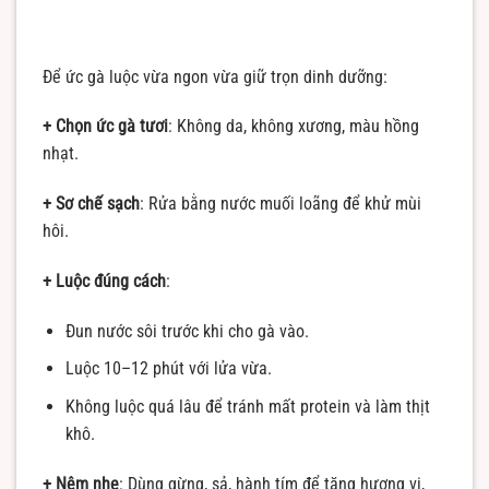
Để ức gà luộc vừa ngon vừa giữ trọn dinh dưỡng:
+ Chọn ức gà tươi
: Không da, không xương, màu hồng
nhạt.
+ Sơ chế sạch
: Rửa bằng nước muối loãng để khử mùi
hôi.
+ Luộc đúng cách
:
Đun nước sôi trước khi cho gà vào.
Luộc 10–12 phút với lửa vừa.
Không luộc quá lâu để tránh mất protein và làm thịt
khô.
+ Nêm nhẹ
: Dùng gừng, sả, hành tím để tăng hương vị,