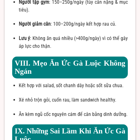
Người tập gym
: 150–250g/ngày (tùy cân nặng & mục
tiêu).
Người giảm cân
: 100–200g/ngày kết hợp rau củ.
Lưu ý
: Không ăn quá nhiều (>400g/ngày) vì có thể gây
áp lực cho thận.
VIII. Mẹo Ăn Ức Gà Luộc Không
Ngán
Kết hợp với salad, sốt chanh dây hoặc sốt sữa chua.
Xé nhỏ trộn gỏi, cuốn rau, làm sandwich healthy.
Ăn kèm ngũ cốc nguyên cám để cân bằng dinh dưỡng.
IX. Những Sai Lầm Khi Ăn Ức Gà
Luộc