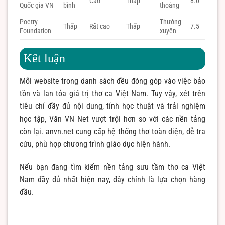
Cao
Thấp
8.0
Quốc gia VN
bình
thoảng
Poetry
Thường
Thấp
Rất cao
Thấp
7.5
Foundation
xuyên
Kết luận
Mỗi website trong danh sách đều đóng góp vào việc bảo
tồn và lan tỏa giá trị thơ ca Việt Nam. Tuy vậy, xét trên
tiêu chí đầy đủ nội dung, tính học thuật và trải nghiệm
học tập, Văn VN Net vượt trội hơn so với các nền tảng
còn lại. anvn.net cung cấp hệ thống thơ toàn diện, dễ tra
cứu, phù hợp chương trình giáo dục hiện hành.
Nếu bạn đang tìm kiếm nền tảng sưu tầm thơ ca Việt
Nam đầy đủ nhất hiện nay, đây chính là lựa chọn hàng
đầu.