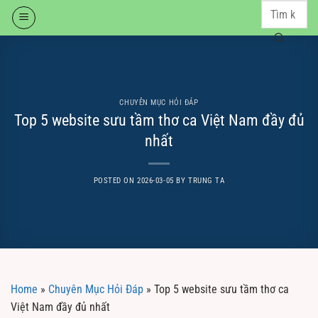
Skip
to
content
CHUYÊN MỤC HỎI ĐÁP
Top 5 website sưu tầm thơ ca Việt Nam đầy đủ
nhất
POSTED ON
2026-03-05
BY
TRUNG TA
Home
»
Chuyên Mục Hỏi Đáp
»
Top 5 website sưu tầm thơ ca
Việt Nam đầy đủ nhất