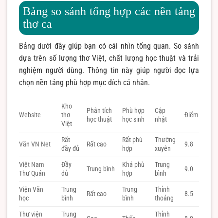
Bảng so sánh tổng hợp các nền tảng
thơ ca
Bảng dưới đây giúp bạn có cái nhìn tổng quan. So sánh
dựa trên số lượng thơ Việt, chất lượng học thuật và trải
nghiệm người dùng. Thông tin này giúp người đọc lựa
chọn nền tảng phù hợp mục đích cá nhân.
Kho
Phân tích
Phù hợp
Cập
Website
thơ
Điểm
học thuật
học sinh
nhật
Việt
Rất
Rất phù
Thường
Văn VN Net
Rất cao
9.8
đầy đủ
hợp
xuyên
Việt Nam
Đầy
Khá phù
Trung
Trung bình
9.0
Thư Quán
đủ
hợp
bình
Viện Văn
Trung
Trung
Thỉnh
Rất cao
8.5
học
bình
bình
thoảng
Thư viện
Trung
Thỉnh