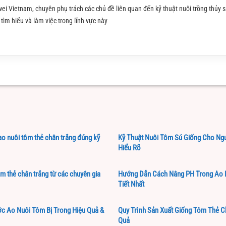
ei Vietnam, chuyên phụ trách các chủ đề liên quan đến kỹ thuật nuôi trồng thủy s
tìm hiểu và làm việc trong lĩnh vực này
 ao nuôi tôm thẻ chân trắng đúng kỹ
Kỹ Thuật Nuôi Tôm Sú Giống Cho Ng
Hiểu Rõ
ôm thẻ chân trắng từ các chuyên gia
Hướng Dẫn Cách Nâng PH Trong Ao 
Tiết Nhất
c Ao Nuôi Tôm Bị Trong Hiệu Quả &
Quy Trình Sản Xuất Giống Tôm Thẻ C
Quả