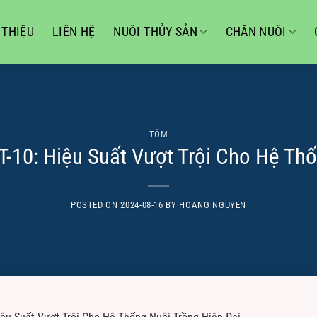
 THIỆU
LIÊN HỆ
NUÔI THỦY SẢN
CHĂN NUÔI
TÔM
-10: Hiệu Suất Vượt Trội Cho Hệ Thố
POSTED ON
2024-08-16
BY
HOANG NGUYEN