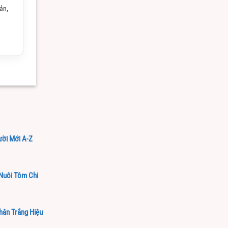
ản,
ười Mới A-Z
Nuôi Tôm Chi
hân Trắng Hiệu