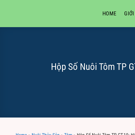
Skip
to
HOME
GIỚI
content
Hộp Số Nuôi Tôm TP GT