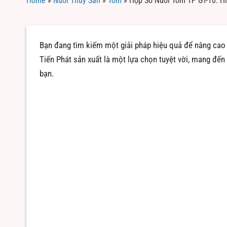
Home
»
Nuôi Thủy Sản
»
Tôm
»
Hộp Số Nuôi Tôm TP GT-10: Hi
Bạn đang tìm kiếm một giải pháp hiệu quả để nâng cao
Tiến Phát sản xuất là một lựa chọn tuyệt vời, mang đế
bạn.