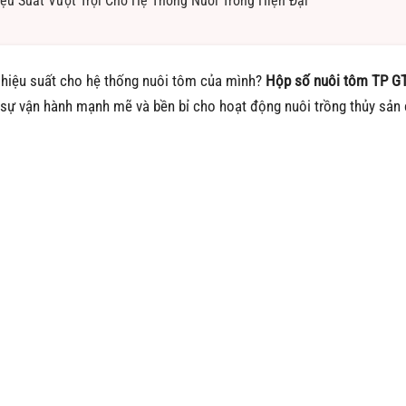
ệu Suất Vượt Trội Cho Hệ Thống Nuôi Trồng Hiện Đại
 hiệu suất cho hệ thống nuôi tôm của mình?
Hộp số nuôi tôm TP GT
n sự vận hành mạnh mẽ và bền bỉ cho hoạt động nuôi trồng thủy sản