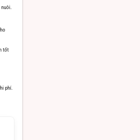
 nuôi.
cho
n tốt
i phí.