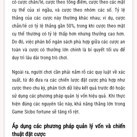
có cược chẵn/lẻ, cược theo tổng điểm, cược theo các mặt
cụ thể của xí ngầu, và cược theo nhóm các số. Tỷ lệ
thắng của các cược này thường khác nhau; ví dụ, cược
chẵn/lẻ có tỷ lệ thắng gần 50%, trong khi cược theo mặt
cụ thể thường có tỷ lệ thấp hơn nhưng thưởng cao hơn.
Do đó, việc phân bổ ngân sách phù hợp giữa các cược an
toàn và cược có thưởng lớn chính là bí quyết tối ưu để
duy trì lâu dài trong trò chơi.
Ngoài ra, người chơi cần phải nắm rõ các quy luật về xác
suất, từ đó đưa ra các chiến lược đặt cược phù hợp như
cược theo chu kỳ, phân tích dữ liệu kết quả trước đó hoặc
sử dụng các phương pháp quản lý vốn hiệu quả. Khi thực
hiện đúng các nguyên tắc này, khả năng thắng lớn trong
Game Sicbo fortune sẽ tăng rõ rệt.
Áp dụng các phương pháp quản lý vốn và chiến
thuật đặt cược