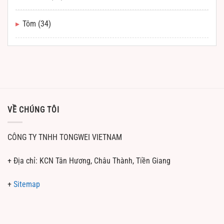
Tôm
(34)
VỀ CHÚNG TÔI
CÔNG TY TNHH TONGWEI VIETNAM
+ Địa chỉ: KCN Tân Hương, Châu Thành, Tiền Giang
+
Sitemap