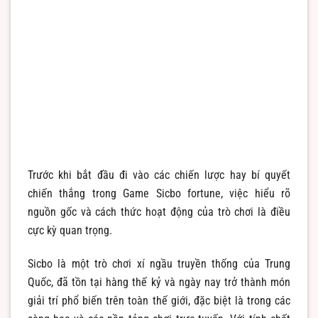
Trước khi bắt đầu đi vào các chiến lược hay bí quyết
chiến thắng trong Game Sicbo fortune, việc hiểu rõ
nguồn gốc và cách thức hoạt động của trò chơi là điều
cực kỳ quan trọng.
Sicbo là một trò chơi xí ngầu truyền thống của Trung
Quốc, đã tồn tại hàng thế kỷ và ngày nay trở thành món
giải trí phổ biến trên toàn thế giới, đặc biệt là trong các