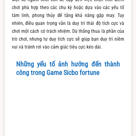
chơi phù hợp theo các chu kỳ hoặc dựa vào các yếu tố
tâm linh, phong thủy để tăng khả năng gặp may. Tuy
nhiên, điều quan trọng vẫn là duy trì thái độ tích cực và
chơi một cách có trách nhiệm. Dù thắng thua là phần của
trò chơi, nhưng tư duy tích cực sẽ giúp bạn duy trì niềm
vui và tránh rơi vào cảm giác tiêu cực kéo dài.
Những yếu tố ảnh hưởng đến thành
công trong Game Sicbo fortune