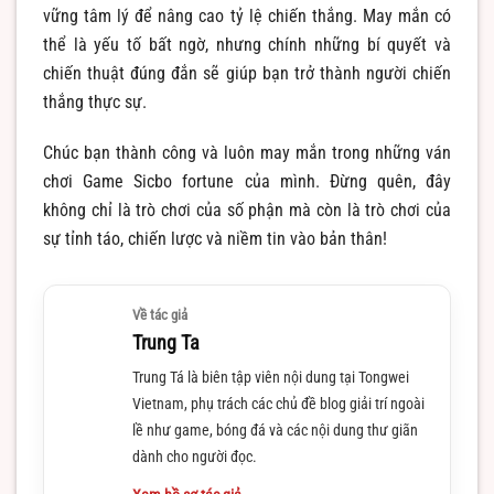
vững tâm lý để nâng cao tỷ lệ chiến thắng. May mắn có
thể là yếu tố bất ngờ, nhưng chính những bí quyết và
chiến thuật đúng đắn sẽ giúp bạn trở thành người chiến
thắng thực sự.
Chúc bạn thành công và luôn may mắn trong những ván
chơi Game Sicbo fortune của mình. Đừng quên, đây
không chỉ là trò chơi của số phận mà còn là trò chơi của
sự tỉnh táo, chiến lược và niềm tin vào bản thân!
Về tác giả
Trung Ta
Trung Tá là biên tập viên nội dung tại Tongwei
Vietnam, phụ trách các chủ đề blog giải trí ngoài
lề như game, bóng đá và các nội dung thư giãn
dành cho người đọc.