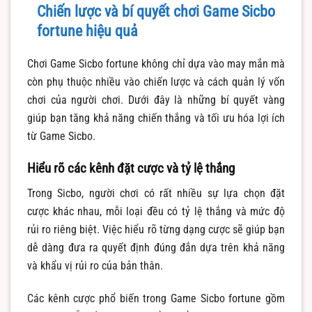
Chiến lược và bí quyết chơi Game Sicbo
fortune hiệu quả
Chơi Game Sicbo fortune không chỉ dựa vào may mắn mà
còn phụ thuộc nhiều vào chiến lược và cách quản lý vốn
chơi của người chơi. Dưới đây là những bí quyết vàng
giúp bạn tăng khả năng chiến thắng và tối ưu hóa lợi ích
từ Game Sicbo.
Hiểu rõ các kênh đặt cược và tỷ lệ thắng
Trong Sicbo, người chơi có rất nhiều sự lựa chọn đặt
cược khác nhau, mỗi loại đều có tỷ lệ thắng và mức độ
rủi ro riêng biệt. Việc hiểu rõ từng dạng cược sẽ giúp bạn
dễ dàng đưa ra quyết định đúng đắn dựa trên khả năng
và khẩu vị rủi ro của bản thân.
Các kênh cược phổ biến trong Game Sicbo fortune gồm